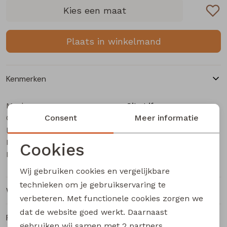
Buitenjack
Kies een maat
Bermuda's
Plaats in winkelmand
Piraat broeken
Kenmerken
Lange broeken
Merk
City Life
Categorie
Rokken
Consent
Dames singlet
Meer informatie
Leverancierscode
206891 Z10476
Bestelcode
201001124
Cookies
Kleur
Kit
Noodzakelijke cookies
Wij gebruiken cookies en vergelijkbare
Personalisatie cookies
technieken om je gebruikservaring te
Winkelvoorraad
verbeteren. Met functionele cookies zorgen we
Analytische cookies
dat de website goed werkt. Daarnaast
Ruilen en retourneren
Marketing cookies
gebruiken wij samen met
2 partners