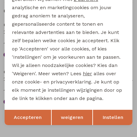
analytische en marketingcookies om jouw
Gerelateerde producten
Sale
Sale
gedrag anoniem te analyseren,
gepersonaliseerde content te tonen en
City Life
City Life
205037 W20018 dames singlet Aubergine
214286 W20012 dames singlet Petrol
relevante advertenties aan te bieden. Je kunt
zelf bepalen welke cookies je accepteert. Klik
12,74
11,24
16,99
14,99
op 'Accepteren' voor alle cookies, of kies
'Instellingen' om je voorkeuren aan te passen.
Sale
Sale
Wil je alleen noodzakelijke cookies? Kies dan
City Life
City Life
'Weigeren'. Meer weten? Lees
hier
alles over
206902 W20015 dames singlet Petrol
206902 W20015 dames singlet Aubergine
onze cookie- en privacyverklaring. Je kunt op
elk moment je instellingen wijzigingen door op
12,74
12,74
16,99
16,99
de link te klikken onder aan de pagina.
Opslaan
Terug
Accepteren
weigeren
Instellen