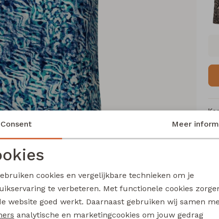
Ke
Consent
Meer inform
Me
Ca
okies
Le
Noodzakelijke cookies
Personalisatie cookies
Be
gebruiken cookies en vergelijkbare technieken om je
Kl
uikservaring te verbeteren. Met functionele cookies zorg
Analytische cookies
Marketing cookies
de website goed werkt. Daarnaast gebruiken wij samen m
ners
analytische en marketingcookies om jouw gedrag