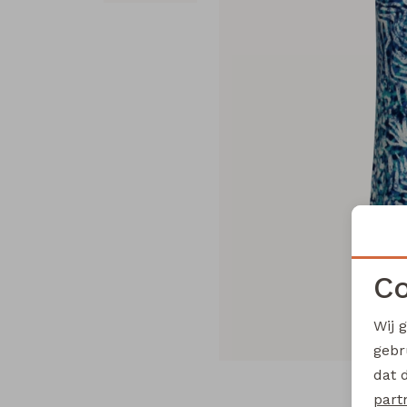
Co
Wij 
gebr
dat 
part