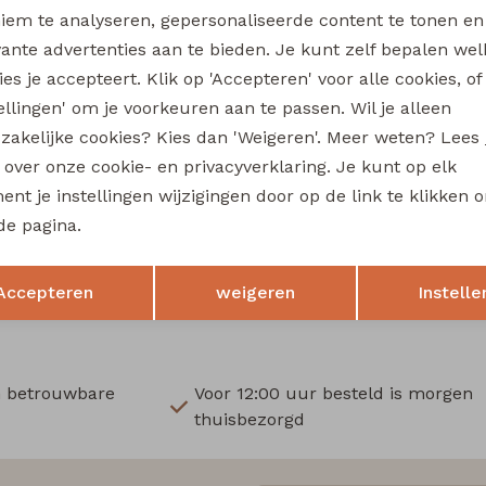
Wi
iem te analyseren, gepersonaliseerde content te tonen en
vante advertenties aan te bieden. Je kunt zelf bepalen wel
Ru
es je accepteert. Klik op 'Accepteren' voor alle cookies, of
tellingen' om je voorkeuren aan te passen. Wil je alleen
Sale
zakelijke cookies? Kies dan 'Weigeren'. Meer weten? Lees
fe
City Life
s over onze cookie- en privacyverklaring. Je kunt op elk
214286 W20012 dames singlet Petrol
nt je instellingen wijzigingen door op de link te klikken 
12,74
de pagina.
14,99
16,99
Opslaan
Terug
Accepteren
weigeren
Instelle
n betrouwbare
Voor 12:00 uur besteld is morgen
thuisbezorgd