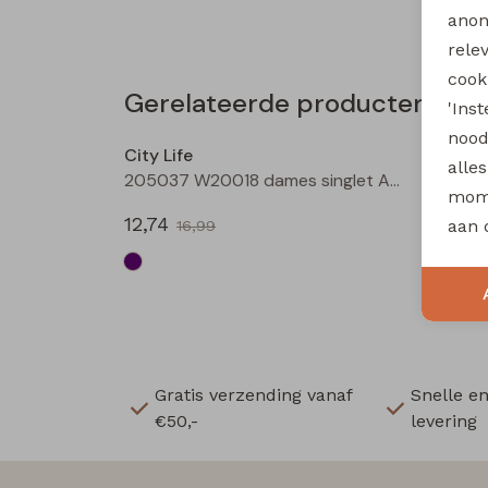
anon
rele
cooki
Gerelateerde producten
'Ins
Sale
nood
City Life
City Li
alle
205037 W20018 dames singlet Aubergine
mome
12,74
11,24
aan 
16,99
Gratis verzending vanaf
Snelle e
€50,-
levering