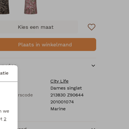
Kies een maat
Plaats in winkelmand
nmerken
atie
rk
City Life
tegorie
Dames singlet
verancierscode
213830 Z90644
stelcode
201001074
eur
Marine
en we
et
2