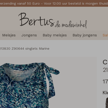
verzending vanaf 50 Euro - Voor 12:00 uur besteld is morgen thui
Meisjes
Jongens
Baby meisjes
Baby jongens
Sa
 213830 Z90644 singlets Marine
C
1
Kl