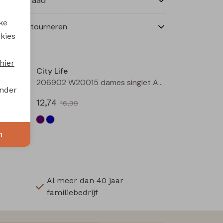
nkelvoorraad
ke
ilen en retourneren
 kies
Sale
Sale
hier
City Life
206902 W20015 dames singlet Petrol
206902 W20015 dames singlet Aubergine
onder
12,74
16,99
n
Al meer dan 40 jaar
familiebedrijf