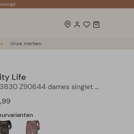
sbezorgd
le
Onze merken
ity Life
213830 Z90644 dames singlet Marine
7,99
eurvarianten