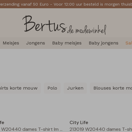
verzending vanaf 50 Euro - Voor 12:00 uur besteld is morgen thui
Meisjes
Jongens
Baby meisjes
Baby jongens
Sa
hirts korte mouw
Polo
Jurken
Blouses korte 
Nieuw
fe
City Life
213019 W20440 dames T-shirt lm Moss