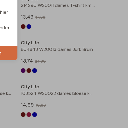
214290 W20011 dames T-shirt km Bruin
214290 W20011 dames T-shirt km Marine
hier
13,49
17,99
onder
Sale
Sale
City Life
804848 W20013 dames Jurk Aubergine
804848 W20013 dames Jurk Bruin
n
18,74
24,99
Sale
Sale
City Life
103524 W20022 dames bloese km Wijnrood
103524 W20022 dames bloese km Marine
14,99
19,99