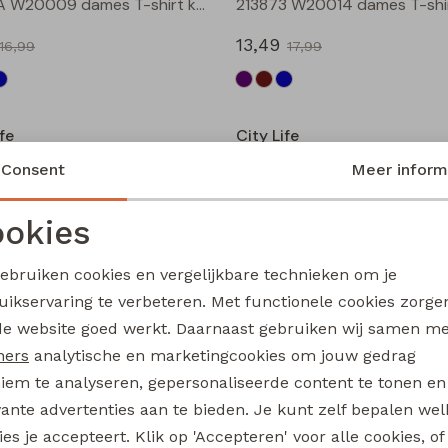
211571A W20009 dames T-shirt km Petrol
13,49
16,99
17,99
Sale
fe
City Life
213874 W20020 dames T-shirt km Aubergine
Consent
Meer inform
13,49
17,99
17,99
okies
Noodzakelijke cookies
Personalisatie cookies
Sale
gebruiken cookies en vergelijkbare technieken om je
fe
City Life
uikservaring te verbeteren. Met functionele cookies zorg
Analytische cookies
Marketing cookies
213875 W20010 dames T-shirt km Petrol
de website goed werkt. Daarnaast gebruiken wij samen m
14,99
ners
analytische en marketingcookies om jouw gedrag
17,99
19,99
iem te analyseren, gepersonaliseerde content te tonen en
Sale
vante advertenties aan te bieden. Je kunt zelf bepalen wel
es je accepteert. Klik op 'Accepteren' voor alle cookies, of
fe
City Life