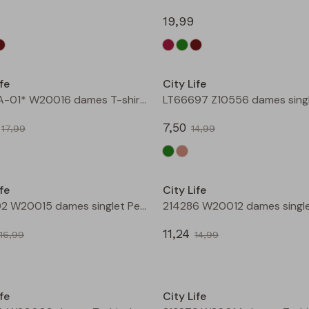
19,99
Sale
fe
City Life
211571A-01* W20016 dames T-shirt km bruin
7,50
17,99
14,99
Sale
fe
City Life
206902 W20015 dames singlet Petrol
11,24
16,99
14,99
Sale
fe
City Life