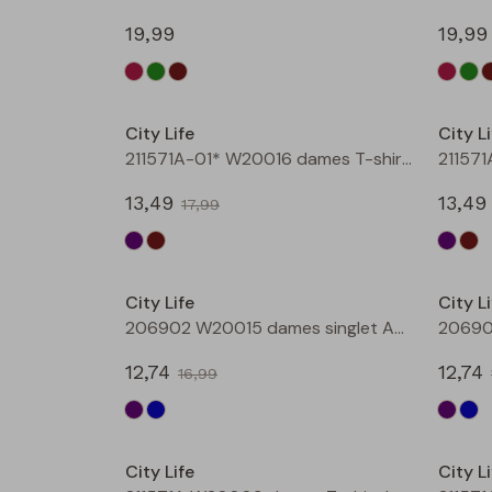
19,99
19,99
Sale
City Life
City Li
211571A-01* W20016 dames T-shirt km aubergine
13,49
13,49
17,99
Sale
City Life
City Li
206902 W20015 dames singlet Aubergine
12,74
12,74
16,99
Sale
City Life
City Li