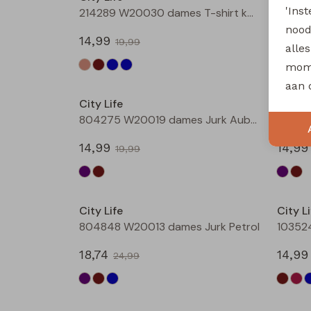
'Ins
214289 W20030 dames T-shirt km Marine
nood
14,99
14,99
19,99
alle
mome
Sale
aan 
City Life
City Li
804275 W20019 dames Jurk Aubergine
80427
14,99
14,99
19,99
Sale
City Life
City Li
804848 W20013 dames Jurk Petrol
18,74
14,99
24,99