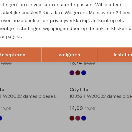
tellingen' om je voorkeuren aan te passen. Wil je alleen
214289 W20030 dames T-shirt km Petrol
zakelijke cookies? Kies dan 'Weigeren'. Meer weten? Lees
13,49
19,99
17,99
s over onze cookie- en privacyverklaring. Je kunt op elk
nt je instellingen wijzigingen door op de link te klikken 
Sale
de pagina.
fe
City Life
Opslaan
Terug
5 W20019 dames Jurk Bruin
Accepteren
weigeren
Instelle
18,74
19,99
24,99
Sale
fe
City Life
103524 W20022 dames bloese km Bruin donker
14,99
19,99
19,99