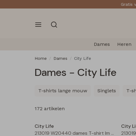
Gratis 
Dames
Heren
Home
Dames
City Life
Dames - City Life
T-shirts lange mouw
Singlets
T-s
172 artikelen
Nieuw
City Life
City Li
213019 W20440 dames T-shirt lm Bordeaux