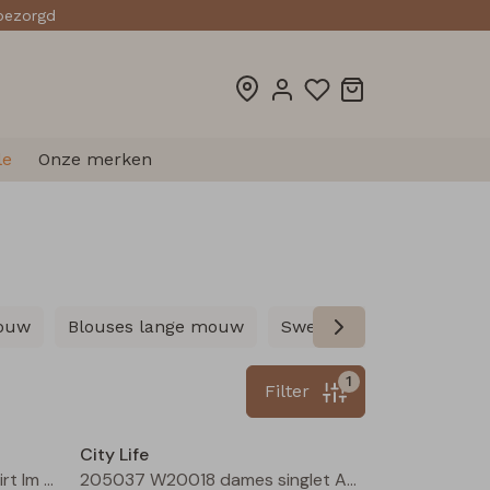
sbezorgd
le
Onze merken
mouw
Blouses lange mouw
Sweatshirts
Pullover
1
Filter
Nieuw
Sale
City Life
213019 W20440 dames T-shirt lm Bruin
205037 W20018 dames singlet Aubergine