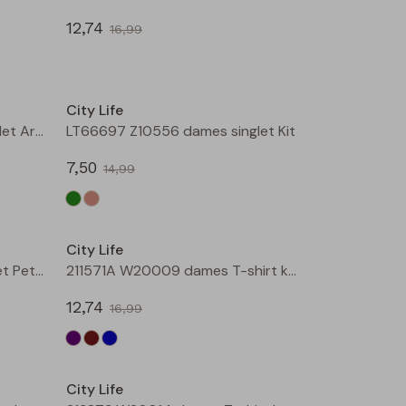
12,74
16,99
Sale
Sale
City Life
LT66697 Z10556 dames singlet Army
LT66697 Z10556 dames singlet Kit
7,50
14,99
Sale
Sale
City Life
214286 W20012 dames singlet Petrol
211571A W20009 dames T-shirt km Aubergine
12,74
16,99
Sale
Sale
City Life