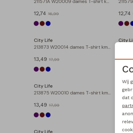
211571A W20009 dames T-shirt km Bruin
12,74
12,74
16,99
Sale
City Life
City Li
213873 W20014 dames T-shirt km Petrol
13,49
13,49
17,99
Co
Sale
Wij 
City Life
City Li
gebr
213875 W20010 dames T-shirt km Bruin
dat 
13,49
13,49
part
17,99
anon
Sale
rele
cooki
City Life
City Li