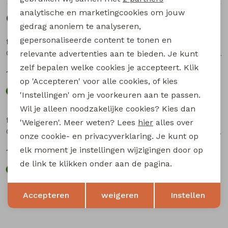
analytische en marketingcookies om jouw
Gerelateerde producten
Nieuw
Nieuw
gedrag anoniem te analyseren,
gepersonaliseerde content te tonen en
flinq
flinq
Ove W20386 baby jongens sweater Roest
Ove W20386 baby jongens sweater Taupe
relevante advertenties aan te bieden. Je kunt
zelf bepalen welke cookies je accepteert. Klik
14,99
14,99
op 'Accepteren' voor alle cookies, of kies
'Instellingen' om je voorkeuren aan te passen.
Nieuw
Nieuw
Wil je alleen noodzakelijke cookies? Kies dan
flinq
flinq
'Weigeren'. Meer weten? Lees
hier
alles over
Ove W20386 baby jongens sweater Bottle
3311401 W20343 baby jongens sweater Bruin donker
onze cookie- en privacyverklaring. Je kunt op
elk moment je instellingen wijzigingen door op
14,99
14,99
de link te klikken onder aan de pagina.
Opslaan
Terug
Accepteren
weigeren
Instellen