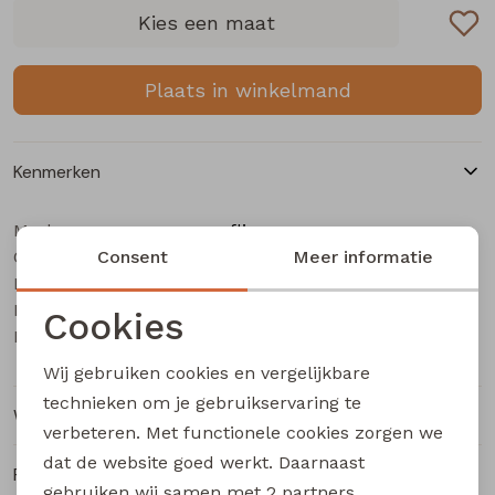
Buitenjack
Kies een maat
Bermuda's
Plaats in winkelmand
Piraat broeken
Kenmerken
Lange broeken
Merk
flinq
Categorie
Rokken
Consent
Baby jongens sweater
Meer informatie
Leverancierscode
3311407 W20361
Bestelcode
515000390
Cookies
Kleur
Roest
Noodzakelijke cookies
Wij gebruiken cookies en vergelijkbare
Personalisatie cookies
technieken om je gebruikservaring te
Winkelvoorraad
verbeteren. Met functionele cookies zorgen we
Analytische cookies
dat de website goed werkt. Daarnaast
Ruilen en retourneren
Marketing cookies
gebruiken wij samen met
2 partners