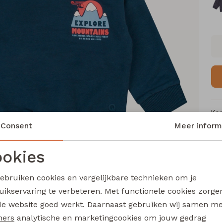
Ke
Consent
Meer inform
Me
Ca
okies
Le
Noodzakelijke cookies
Personalisatie cookies
Be
gebruiken cookies en vergelijkbare technieken om je
Kl
uikservaring te verbeteren. Met functionele cookies zorg
Analytische cookies
Marketing cookies
de website goed werkt. Daarnaast gebruiken wij samen m
ners
analytische en marketingcookies om jouw gedrag