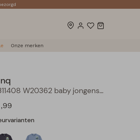
sbezorgd
le
Onze merken
linq
3311408 W20362 baby jongens sweater Petrol
2,99
eurvarianten