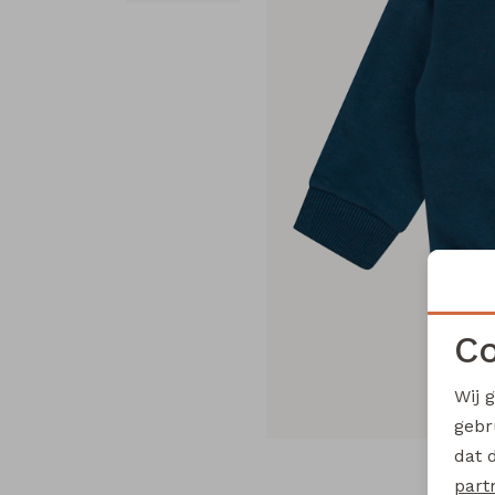
Co
Wij 
gebr
dat 
part