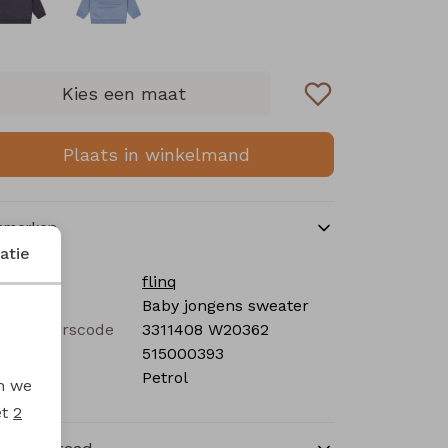
Kies een maat
Plaats in winkelmand
nmerken
atie
rk
flinq
tegorie
Baby jongens sweater
verancierscode
3311408 W20362
stelcode
515000393
eur
Petrol
en we
et
2