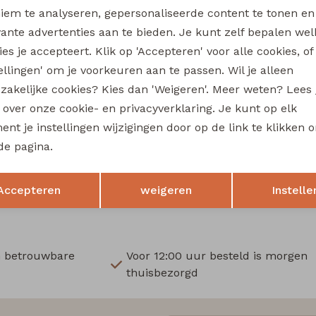
Wi
iem te analyseren, gepersonaliseerde content te tonen en
vante advertenties aan te bieden. Je kunt zelf bepalen wel
Ru
es je accepteert. Klik op 'Accepteren' voor alle cookies, of
tellingen' om je voorkeuren aan te passen. Wil je alleen
Nieuw
zakelijke cookies? Kies dan 'Weigeren'. Meer weten? Lees
flinq
s over onze cookie- en privacyverklaring. Je kunt op elk
Ove W20386 baby jongens sweater Taupe
nt je instellingen wijzigingen door op de link te klikken 
14,99
de pagina.
Opslaan
Terug
Accepteren
weigeren
Instelle
n betrouwbare
Voor 12:00 uur besteld is morgen
thuisbezorgd