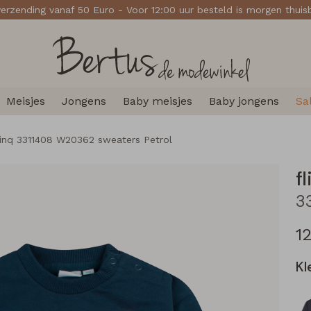
verzending vanaf 50 Euro - Voor 12:00 uur besteld is morgen thui
Meisjes
Jongens
Baby meisjes
Baby jongens
Sa
linq 3311408 W20362 sweaters Petrol
f
1
Kl