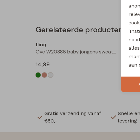
anon
rele
cooki
Gerelateerde producten
'Ins
Nieuw
nood
flinq
flinq
alle
Ove W20386 baby jongens sweater Roest
mome
14,99
14,99
aan 
Gratis verzending vanaf
Snelle e
€50,-
levering