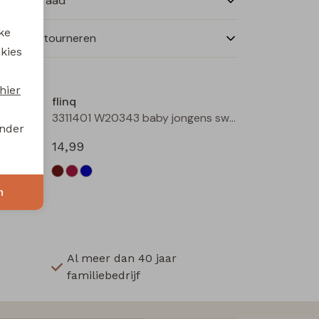
nkelvoorraad
ke
ilen en retourneren
 kies
Nieuw
Nieuw
hier
flinq
Ove W20386 baby jongens sweater Bottle
3311401 W20343 baby jongens sweater Bruin donker
onder
14,99
n
Al meer dan 40 jaar
familiebedrijf