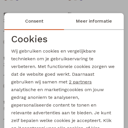
flinq
flinq
3311408 W20362 baby jongens sweater Antra
3311408 W20362 baby jongens sweater Petrol
Consent
Meer informatie
12,99
12,99
Cookies
Noodzakelijke cookies
Wij gebruiken cookies en vergelijkbare
Personalisatie cookies
flinq
flinq
technieken om je gebruikservaring te
3311408 W20362 baby jongens sweater Blauw licht
506442BB W20263 baby jongens lange broek Denim darkwashed
verbeteren. Met functionele cookies zorgen we
Analytische cookies
dat de website goed werkt. Daarnaast
12,99
17,99
Marketing cookies
gebruiken wij samen met
2 partners
analytische en marketingcookies om jouw
gedrag anoniem te analyseren,
flinq
flinq
gepersonaliseerde content te tonen en
506442BB W20263 baby jongens lange broek Denim black
506331BB W20264 baby jongens lange broek Denim
relevante advertenties aan te bieden. Je kunt
17,99
16,99
zelf bepalen welke cookies je accepteert. Klik