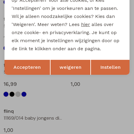
op 'Accepteren' voor alle cookies, of kies
'Instellingen' om je voorkeuren aan te passen.
Wil je alleen noodzakelijke cookies? Kies dan
flinq
flinq
'Weigeren'. Meer weten? Lees
hier
alles over
506331BB W20264 baby jongens lange broek Denim black
506331BB W20264 baby jongens lange broek Denim grey
onze cookie- en privacyverklaring. Je kunt op
16,99
16,99
elk moment je instellingen wijzigingen door op
de link te klikken onder aan de pagina.
Opslaan
Terug
flinq
flinq
Accepteren
weigeren
Instellen
506331BB W20264 baby jongens lange broek Denim darkwashed
11169/012 baby jongens diversen bleu
16,99
1,00
flinq
11169/014 baby jongens diversen bleu
1,00