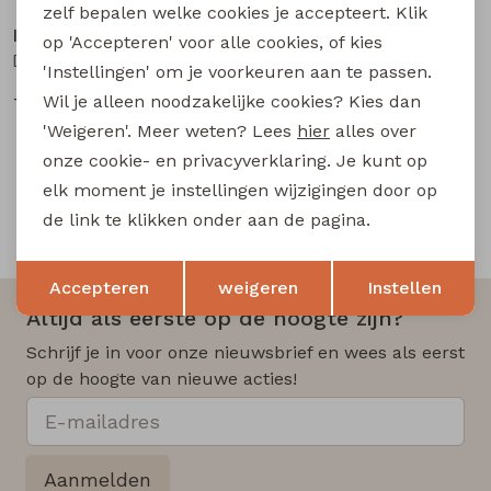
zelf bepalen welke cookies je accepteert. Klik
lizzi lou
lizzi lou
op 'Accepteren' voor alle cookies, of kies
Daantje aop Z10496 dames T-shirt km Marine
Daantje aop Z10496 dames T-shirt km Kit
'Instellingen' om je voorkeuren aan te passen.
Wil je alleen noodzakelijke cookies? Kies dan
7,50
7,50
14,99
14,99
'Weigeren'. Meer weten? Lees
hier
alles over
onze cookie- en privacyverklaring. Je kunt op
elk moment je instellingen wijzigingen door op
de link te klikken onder aan de pagina.
Snelle en betrouwbare levering
Opslaan
Terug
Accepteren
weigeren
Instellen
Altijd als eerste op de hoogte zijn?
Schrijf je in voor onze nieuwsbrief en wees als eerst
op de hoogte van nieuwe acties!
Aanmelden