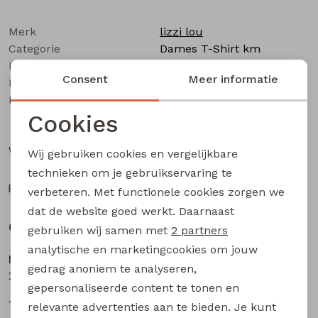
Buitenjack
Merk
lizzi lou
Bermuda's
Categorie
Dames T-Shirt km
Leverancierscode
213813 Z10630
Consent
Meer informatie
Bestelcode
Piraat broeken
203002502
Kleur
Rood
Cookies
Lange broeken
Noodzakelijke cookies
Winkelvoorraad
Wij gebruiken cookies en vergelijkbare
Rokken
Personalisatie cookies
technieken om je gebruikservaring te
Ruilen en retourneren
verbeteren. Met functionele cookies zorgen we
Analytische cookies
dat de website goed werkt. Daarnaast
Gerelateerde producten
Marketing cookies
gebruiken wij samen met
2 partners
Sale
Sale
analytische en marketingcookies om jouw
lizzi lou
lizzi lou
gedrag anoniem te analyseren,
214287 W20029 dames T-shirt km Wijnrood
Daantje aop Z10496 dames T-shirt km Zwart
gepersonaliseerde content te tonen en
18,74
7,50
24,99
14,99
relevante advertenties aan te bieden. Je kunt
Sale
Sale