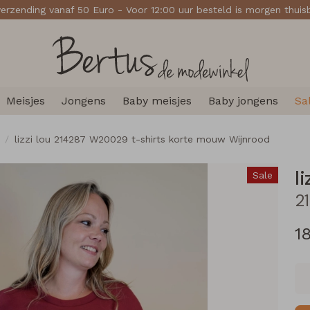
verzending vanaf 50 Euro - Voor 12:00 uur besteld is morgen thui
Meisjes
Jongens
Baby meisjes
Baby jongens
Sa
lizzi lou 214287 W20029 t-shirts korte mouw Wijnrood
li
Sale
18