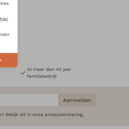
 kies
hier
onder
n
Al meer dan 40 jaar
familiebedrijf
Aanmelden
 Bekijk dit in onze privacyverklaring.