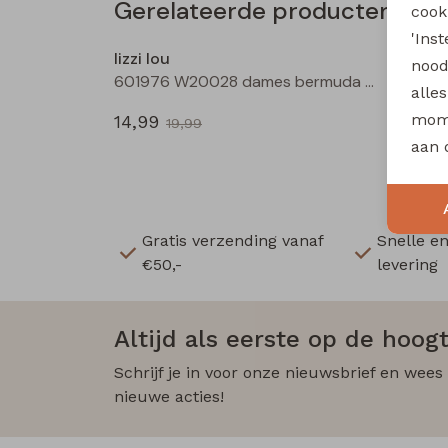
Gerelateerde producten
cooki
Sale
'Ins
lizzi lou
nood
601976 W20028 dames bermuda Wijnrood
alle
mome
14,99
19,99
aan 
Gratis verzending vanaf
Snelle e
€50,-
levering
Altijd als eerste op de hoogt
Schrijf je in voor onze nieuwsbrief en wees
nieuwe acties!