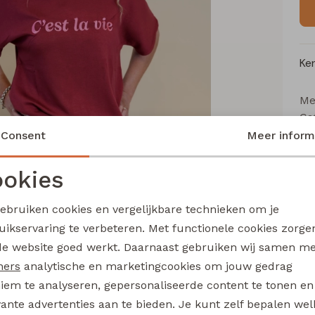
Ke
Me
Ca
Le
Consent
Meer inform
Be
Kl
okies
Noodzakelijke cookies
Personalisatie cookies
gebruiken cookies en vergelijkbare technieken om je
Wi
uikservaring te verbeteren. Met functionele cookies zorg
Analytische cookies
Marketing cookies
de website goed werkt. Daarnaast gebruiken wij samen m
Ru
ners
analytische en marketingcookies om jouw gedrag
iem te analyseren, gepersonaliseerde content te tonen en
vante advertenties aan te bieden. Je kunt zelf bepalen wel