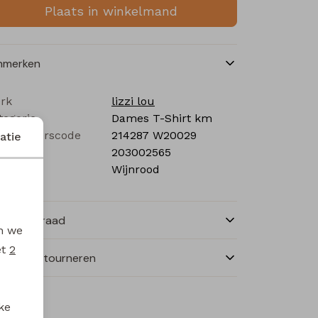
Plaats in winkelmand
nmerken
rk
lizzi lou
tegorie
Dames T-Shirt km
verancierscode
214287 W20029
atie
stelcode
203002565
eur
Wijnrood
nkelvoorraad
en we
et
2
ilen en retourneren
ke