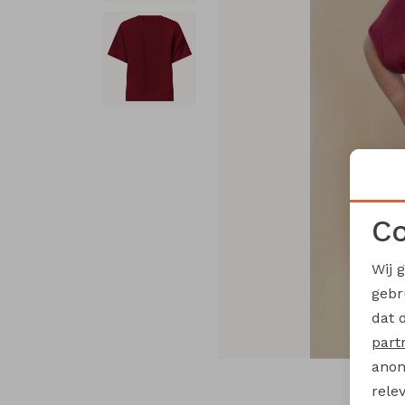
Co
Wij 
gebr
dat 
part
anon
rele