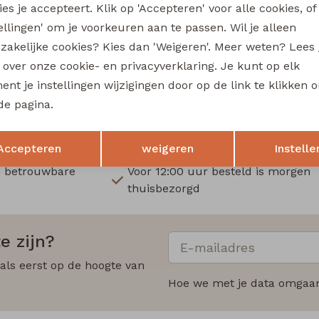
es je accepteert. Klik op 'Accepteren' voor alle cookies, of
tellingen' om je voorkeuren aan te passen. Wil je alleen
zakelijke cookies? Kies dan 'Weigeren'. Meer weten? Lees
s over onze cookie- en privacyverklaring. Je kunt op elk
nt je instellingen wijzigingen door op de link te klikken 
de pagina.
Opslaan
Terug
Accepteren
weigeren
Instelle
n betrouwbare
Voor 12:00 uur besteld is morgen
thuisbezorgd
e zijn?
 als eerst op de hoogte van
Hoe we met je data omgaan?