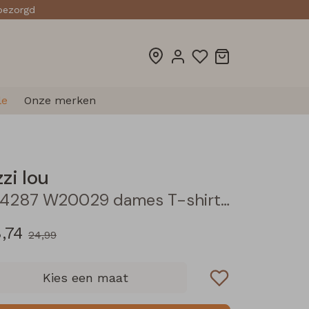
sbezorgd
le
Onze merken
zzi lou
214287 W20029 dames T-shirt km Wijnrood
,74
24,99
Kies een maat