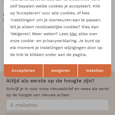
18,99
18,99
zelf bepalen welke cookies je accepteert. Klik
op 'Accepteren' voor alle cookies, of kies
name it
'Instellingen' om je voorkeuren aan te passen.
NMMBEN TAP JEANS CARP 8940-BC NOOS baby jongens lange broek Grey
Wil je alleen noodzakelijke cookies? Kies dan
26,99
'Weigeren'. Meer weten? Lees
hier
alles over
onze cookie- en privacyverklaring. Je kunt op
elk moment je instellingen wijzigingen door op
de link te klikken onder aan de pagina.
Snelle en betrouwbare levering
Opslaan
Terug
Accepteren
weigeren
Instellen
Altijd als eerste op de hoogte zijn?
Schrijf je in voor onze nieuwsbrief en wees als eerst
op de hoogte van nieuwe acties!