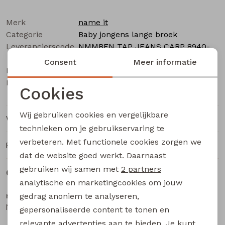
Buitenjack
Merk
name it
Bermuda's
Categorie
Baby jongens lange broek
Leverancierscode
NMMBEN TAP JEANS CARP 8940-
Piraat broeken
BC NOOS
Consent
Meer informatie
Bestelcode
533000481
Kleur
Blue
Lange broeken
Cookies
Noodzakelijke cookies
Wij gebruiken cookies en vergelijkbare
Rokken
Winkelvoorraad
Personalisatie cookies
technieken om je gebruikservaring te
verbeteren. Met functionele cookies zorgen we
Analytische cookies
Ruilen en retourneren
dat de website goed werkt. Daarnaast
Marketing cookies
gebruiken wij samen met
2 partners
Gerelateerde producten
analytische en marketingcookies om jouw
name it
name it
gedrag anoniem te analyseren,
NMMVIMO SWE PANT BRU NOOS baby jongens lange broek Brown
NMMVIMO SWE PANT BRU NOOS baby jongens lange broek Blue
gepersonaliseerde content te tonen en
relevante advertenties aan te bieden. Je kunt