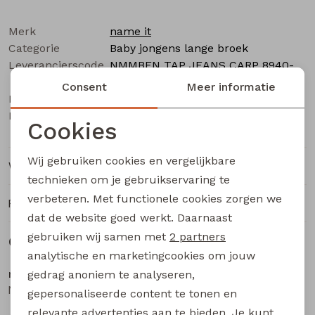
Buitenjack
Merk
name it
Bermuda's
Categorie
Baby jongens lange broek
Leverancierscode
NMMBEN TAP JEANS CARP 8940-
Piraat broeken
BC NOOS
Consent
Meer informatie
Bestelcode
533000480
Kleur
Grey
Lange broeken
Cookies
Noodzakelijke cookies
Wij gebruiken cookies en vergelijkbare
Rokken
Winkelvoorraad
Personalisatie cookies
technieken om je gebruikservaring te
verbeteren. Met functionele cookies zorgen we
Analytische cookies
Ruilen en retourneren
dat de website goed werkt. Daarnaast
Marketing cookies
gebruiken wij samen met
2 partners
Gerelateerde producten
analytische en marketingcookies om jouw
name it
name it
gedrag anoniem te analyseren,
NMMVIMO SWE PANT BRU NOOS baby jongens lange broek Brown
NMMVIMO SWE PANT BRU NOOS baby jongens lange broek Blue
gepersonaliseerde content te tonen en
relevante advertenties aan te bieden. Je kunt