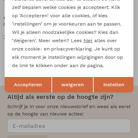
18,99
18,99
zelf bepalen welke cookies je accepteert. Klik
op 'Accepteren' voor alle cookies, of kies
name it
'Instellingen' om je voorkeuren aan te passen.
NMMBEN TAP JEANS CARP 8940-BC NOOS baby jongens lange broek Blue
Wil je alleen noodzakelijke cookies? Kies dan
26,99
'Weigeren'. Meer weten? Lees
hier
alles over
onze cookie- en privacyverklaring. Je kunt op
elk moment je instellingen wijzigingen door op
de link te klikken onder aan de pagina.
Snelle en betrouwbare levering
Opslaan
Terug
Accepteren
weigeren
Instellen
Altijd als eerste op de hoogte zijn?
Schrijf je in voor onze nieuwsbrief en wees als eerst
op de hoogte van nieuwe acties!