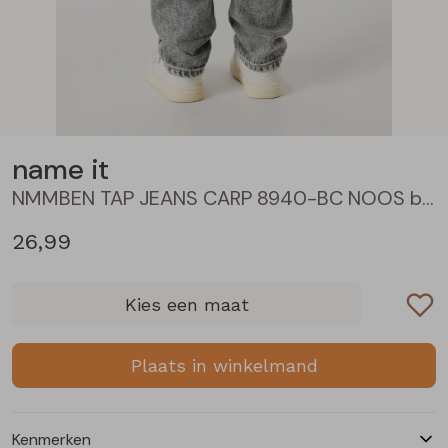
Blouses lange mouw
Bermuda's
Jackjes
Lange broeken
Lange broeken
Sweatshirts
Lange broek
Jassen
Leggings
Pullover
Bermudas
Rokken
name it
NMMBEN TAP JEANS CARP 8940-BC NOOS baby jongens lange broek Grey
Vesten
Lange broeken
Sweatshirts
26,99
Gilet spencers
Leggings
T-shirts lange mouw
Kies een maat
Jackjes
Rokken
Tops
Plaats in winkelmand
Blazers
Vesten
Kenmerken