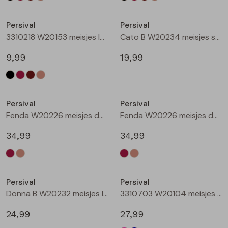
Nieuw
Nieuw
Persival
Persival
3310218 W20153 meisjes legging Taupe
Cato B W20234 meisjes sweatshirt Wijnrood
9,99
19,99
Nieuw
Nieuw
Persival
Persival
Fenda W20226 meisjes denim jack Wijnrood
Fenda W20226 meisjes denim jack Zand
34,99
34,99
Nieuw
Nieuw
Persival
Persival
Donna B W20232 meisjes lange broek Wijnrood
3310703 W20104 meisjes Jurk Cerise
24,99
27,99