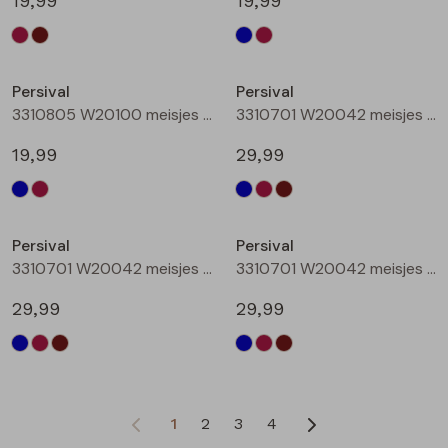
19,99
19,99
Nieuw
Persival
Persival
3310805 W20100 meisjes rok kort Bordeaux
3310701 W20042 meisjes Jurk Marine
19,99
29,99
Persival
Persival
3310701 W20042 meisjes Jurk Bordeaux
3310701 W20042 meisjes Jurk Bruin donker
29,99
29,99
1
2
3
4