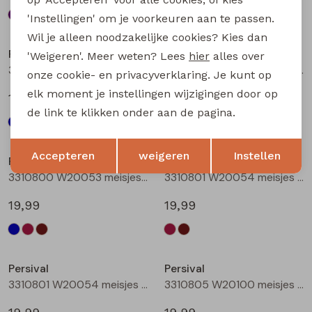
'Instellingen' om je voorkeuren aan te passen.
Nieuw
Nieuw
Wil je alleen noodzakelijke cookies? Kies dan
Persival
Persival
'Weigeren'. Meer weten? Lees
hier
alles over
3310800 W20053 meisjes rok kort Marine
3310800 W20053 meisjes rok kort Bordeaux
onze cookie- en privacyverklaring. Je kunt op
elk moment je instellingen wijzigingen door op
19,99
19,99
de link te klikken onder aan de pagina.
Nieuw
Nieuw
Opslaan
Terug
Accepteren
weigeren
Instellen
Persival
Persival
3310800 W20053 meisjes rok kort Bruin donker
3310801 W20054 meisjes rok kort Bordeaux
19,99
19,99
Nieuw
Nieuw
Persival
Persival
3310801 W20054 meisjes rok kort Bruin donker
3310805 W20100 meisjes rok kort Marine