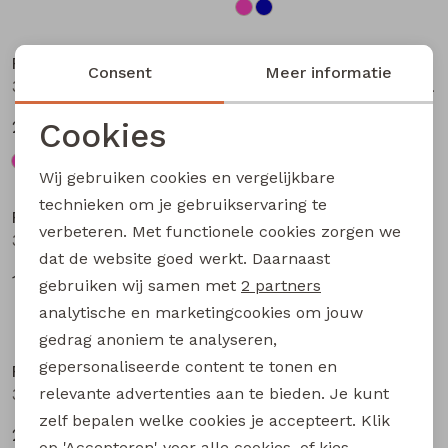
Nieuw
Nieuw
Persival
Persival
Consent
Meer informatie
3310703 W20104 meisjes Jurk Petrol
3310300 W20103 meisjes pullover Bruin donker
Cookies
27,99
19,99
Noodzakelijke cookies
Wij gebruiken cookies en vergelijkbare
Nieuw
Nieuw
Personalisatie cookies
technieken om je gebruikservaring te
Persival
Persival
verbeteren. Met functionele cookies zorgen we
Analytische cookies
3310807 W20102 meisjes rok kort Bordeaux
3310404 W20049 meisjes sweatshirt Paars fel
dat de website goed werkt. Daarnaast
Marketing cookies
17,99
22,99
gebruiken wij samen met
2 partners
analytische en marketingcookies om jouw
Nieuw
Nieuw
gedrag anoniem te analyseren,
gepersonaliseerde content te tonen en
Persival
Persival
relevante advertenties aan te bieden. Je kunt
3310404 W20049 meisjes sweatshirt Taupe
3310404 W20049 meisjes sweatshirt Rose fel
zelf bepalen welke cookies je accepteert. Klik
22,99
22,99
op 'Accepteren' voor alle cookies, of kies