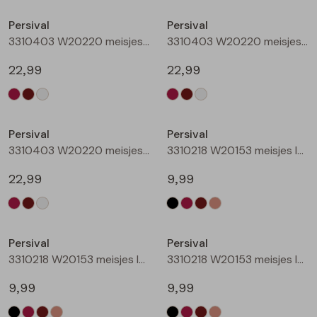
Buitenjack
Persival
Persival
3310403 W20220 meisjes sweatshirt Wijnrood
3310403 W20220 meisjes sweatshirt Bruin donker
Bermuda's
22,99
22,99
Piraat broeken
Nieuw
Nieuw
Lange broeken
Persival
Persival
3310403 W20220 meisjes sweatshirt Cream
3310218 W20153 meisjes legging Zwart
Rokken
22,99
9,99
Nieuw
Nieuw
Persival
Persival
3310218 W20153 meisjes legging Wijnrood
3310218 W20153 meisjes legging Bruin donker
9,99
9,99