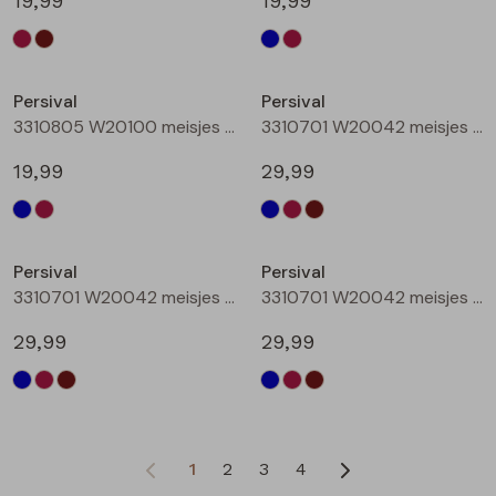
19,99
19,99
Nieuw
Persival
Persival
3310805 W20100 meisjes rok kort Bordeaux
3310701 W20042 meisjes Jurk Marine
19,99
29,99
Persival
Persival
3310701 W20042 meisjes Jurk Bordeaux
3310701 W20042 meisjes Jurk Bruin donker
29,99
29,99
1
2
3
4