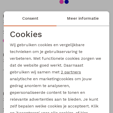
Nieuw
Nieuw
Persival
Persival
Consent
Meer informatie
3310703 W20104 meisjes Jurk Petrol
3310300 W20103 meisjes pullover Bruin donker
Cookies
27,99
19,99
Noodzakelijke cookies
Wij gebruiken cookies en vergelijkbare
Nieuw
Nieuw
Personalisatie cookies
technieken om je gebruikservaring te
Persival
Persival
verbeteren. Met functionele cookies zorgen we
Analytische cookies
3310807 W20102 meisjes rok kort Bordeaux
3310404 W20049 meisjes sweatshirt Paars fel
dat de website goed werkt. Daarnaast
Marketing cookies
17,99
22,99
gebruiken wij samen met
2 partners
analytische en marketingcookies om jouw
Nieuw
Nieuw
gedrag anoniem te analyseren,
gepersonaliseerde content te tonen en
Persival
Persival
relevante advertenties aan te bieden. Je kunt
3310404 W20049 meisjes sweatshirt Taupe
3310404 W20049 meisjes sweatshirt Rose fel
zelf bepalen welke cookies je accepteert. Klik
22,99
22,99
op 'Accepteren' voor alle cookies, of kies