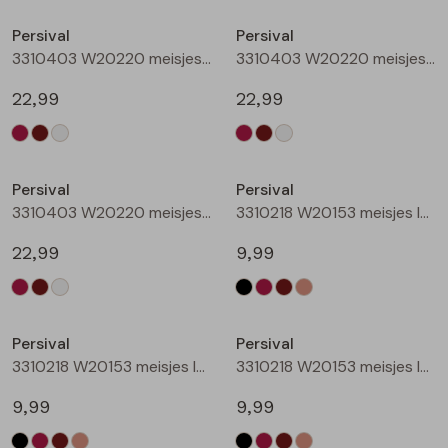
Buitenjack
Persival
Persival
3310403 W20220 meisjes sweatshirt Wijnrood
3310403 W20220 meisjes sweatshirt Bruin donker
Bermuda's
22,99
22,99
Piraat broeken
Nieuw
Nieuw
Lange broeken
Persival
Persival
3310403 W20220 meisjes sweatshirt Cream
3310218 W20153 meisjes legging Zwart
Rokken
22,99
9,99
Nieuw
Nieuw
Persival
Persival
3310218 W20153 meisjes legging Wijnrood
3310218 W20153 meisjes legging Bruin donker
9,99
9,99