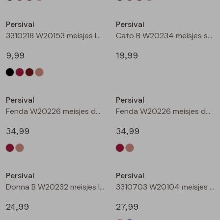
Nieuw
Nieuw
Persival
Persival
3310218 W20153 meisjes legging Taupe
Cato B W20234 meisjes sweatshirt Wijnrood
9,99
19,99
Nieuw
Nieuw
Persival
Persival
Fenda W20226 meisjes denim jack Wijnrood
Fenda W20226 meisjes denim jack Zand
34,99
34,99
Nieuw
Nieuw
Persival
Persival
Donna B W20232 meisjes lange broek Wijnrood
3310703 W20104 meisjes Jurk Cerise
24,99
27,99