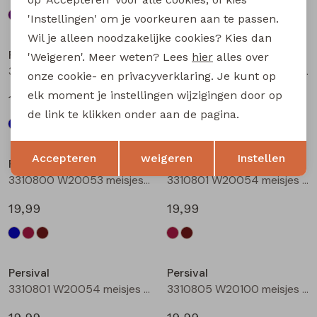
'Instellingen' om je voorkeuren aan te passen.
Nieuw
Nieuw
Wil je alleen noodzakelijke cookies? Kies dan
Persival
Persival
'Weigeren'. Meer weten? Lees
hier
alles over
3310800 W20053 meisjes rok kort Marine
3310800 W20053 meisjes rok kort Bordeaux
onze cookie- en privacyverklaring. Je kunt op
elk moment je instellingen wijzigingen door op
19,99
19,99
de link te klikken onder aan de pagina.
Nieuw
Nieuw
Opslaan
Terug
Accepteren
weigeren
Instellen
Persival
Persival
3310800 W20053 meisjes rok kort Bruin donker
3310801 W20054 meisjes rok kort Bordeaux
19,99
19,99
Nieuw
Nieuw
Persival
Persival
3310801 W20054 meisjes rok kort Bruin donker
3310805 W20100 meisjes rok kort Marine