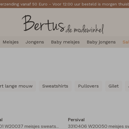
verzending vanaf 50 Euro - Voor 12:00 uur besteld is morgen thui
Meisjes
Jongens
Baby meisjes
Baby jongens
Sa
irt lange mouw
Sweatshirts
Pullovers
Gilet
Nieuw
al
Persival
3310401 W20037 meisjes sweatshirt Oranje neon