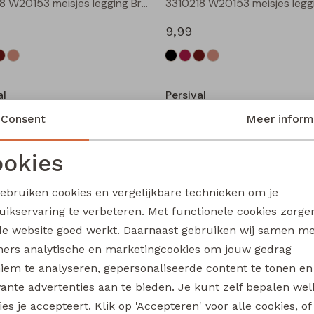
3310218 W20153 meisjes legging Bruin donker
9,99
Nieuw
al
Persival
Fenda W20226 meisjes denim jack Zand
Consent
Meer inform
24,99
okies
Noodzakelijke cookies
Personalisatie cookies
Nieuw
gebruiken cookies en vergelijkbare technieken om je
al
Persival
uikservaring te verbeteren. Met functionele cookies zorg
Analytische cookies
Marketing cookies
3310300 W20103 meisjes pullover Bruin donker
de website goed werkt. Daarnaast gebruiken wij samen m
17,99
ners
analytische en marketingcookies om jouw gedrag
iem te analyseren, gepersonaliseerde content te tonen en
vante advertenties aan te bieden. Je kunt zelf bepalen wel
es je accepteert. Klik op 'Accepteren' voor alle cookies, of
al
Persival