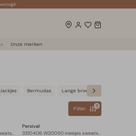
sbezorgd
le
Onze merken
Jackjes
Bermudas
Lange broeken
Leggings
1
Filter
Nieuw
Nieuw
Persival
3310406 W20050 meisjes sweatshirt Marine
3310406 W20050 meisjes sweatshirt Cerise