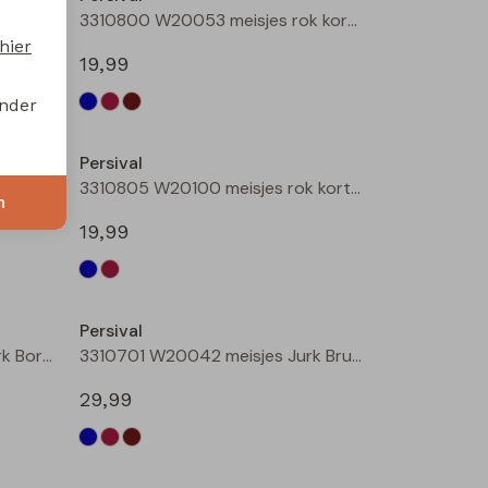
3310800 W20053 meisjes rok kort Marine
3310800 W20053 meisjes rok kort Bordeaux
hier
19,99
onder
Persival
3310801 W20054 meisjes rok kort Bruin donker
3310805 W20100 meisjes rok kort Marine
n
19,99
Persival
3310701 W20042 meisjes Jurk Bordeaux
3310701 W20042 meisjes Jurk Bruin donker
29,99