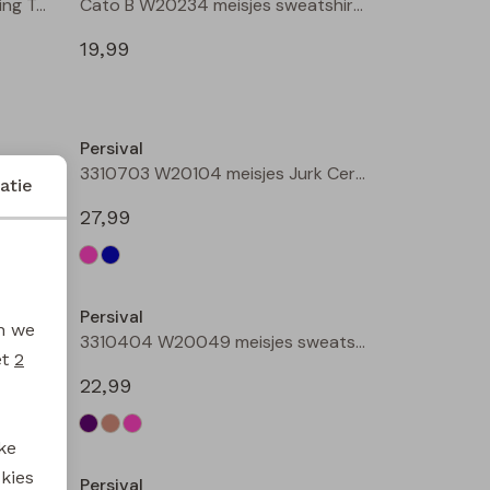
3310218 W20153 meisjes legging Taupe
Cato B W20234 meisjes sweatshirt Wijnrood
19,99
Nieuw
Nieuw
Persival
Donna B W20232 meisjes lange broek Wijnrood
3310703 W20104 meisjes Jurk Cerise
atie
27,99
Nieuw
Persival
en we
3310807 W20102 meisjes rok kort Bordeaux
3310404 W20049 meisjes sweatshirt Paars fel
et
2
22,99
ke
 kies
Persival