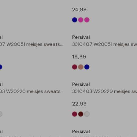
24,99
Nieuw
al
Persival
3310407 W20051 meisjes sweatshirt Bordeaux
19,99
Nieuw
al
Persival
3310403 W20220 meisjes sweatshirt Bruin donker
22,99
Nieuw
al
Persival