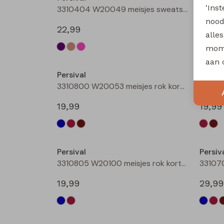
'Ins
3310404 W20049 meisjes sweatshirt Taupe
nood
22,99
22,99
alle
mome
aan 
Persival
Persiv
3310800 W20053 meisjes rok kort Bruin donker
19,99
19,99
Persival
Persiv
3310805 W20100 meisjes rok kort Bordeaux
19,99
29,99