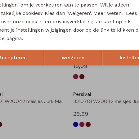
tellingen' om je voorkeuren aan te passen. Wil je alleen
3310404 W20049 meisjes sweatshirt Rose fel
zakelijke cookies? Kies dan 'Weigeren'. Meer weten? Lees
19,99
s over onze cookie- en privacyverklaring. Je kunt op elk
nt je instellingen wijzigingen door op de link te klikken 
de pagina.
al
Persival
Opslaan
Terug
3310801 W20054 meisjes rok kort Bordeaux
Accepteren
weigeren
Instelle
19,99
al
Persival
3310701 W20042 meisjes Jurk Marine
29,99