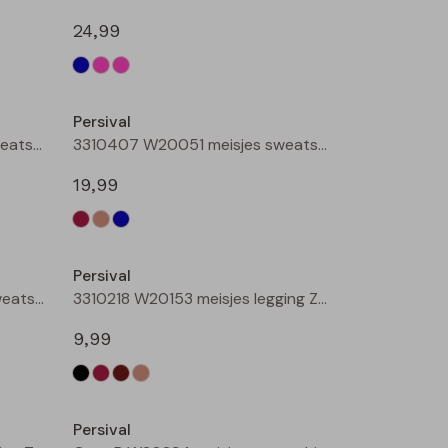
24,99
Nieuw
Nieuw
Persival
3310407 W20051 meisjes sweatshirt Taupe
3310407 W20051 meisjes sweatshirt Petrol
19,99
Nieuw
Nieuw
Persival
3310403 W20220 meisjes sweatshirt Cream
3310218 W20153 meisjes legging Zwart
9,99
Nieuw
Nieuw
Persival