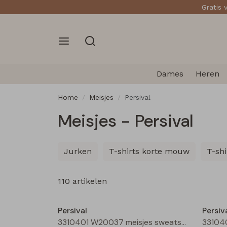
Gratis 
Dames
Heren
Home
Meisjes
Persival
Meisjes - Persival
Jurken
T-shirts korte mouw
T-sh
110 artikelen
Nieuw
Persival
Persiv
3310401 W20037 meisjes sweatshirt Bordeaux