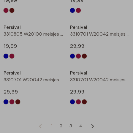
19,99
19,99
Nieuw
Persival
Persival
3310805 W20100 meisjes rok kort Bordeaux
3310701 W20042 meisjes Jurk Marine
19,99
29,99
Persival
Persival
3310701 W20042 meisjes Jurk Bordeaux
3310701 W20042 meisjes Jurk Bruin donker
29,99
29,99
1
2
3
4