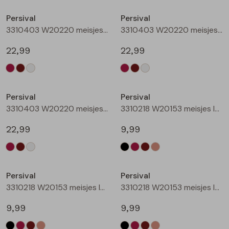
Buitenjack
Persival
Persival
3310403 W20220 meisjes sweatshirt Wijnrood
3310403 W20220 meisjes sweatshirt Bruin donker
Bermuda's
22,99
22,99
Piraat broeken
Nieuw
Nieuw
Lange broeken
Persival
Persival
3310403 W20220 meisjes sweatshirt Cream
3310218 W20153 meisjes legging Zwart
Rokken
22,99
9,99
Nieuw
Nieuw
Persival
Persival
3310218 W20153 meisjes legging Wijnrood
3310218 W20153 meisjes legging Bruin donker
9,99
9,99