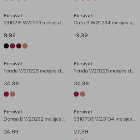
Nieuw
Nieuw
Persival
Persival
3310218 W20153 meisjes legging Taupe
Cato B W20234 meisjes sweatshirt Wijnrood
9,99
19,99
Nieuw
Nieuw
Persival
Persival
Fenda W20226 meisjes denim jack Wijnrood
Fenda W20226 meisjes denim jack Zand
34,99
34,99
Nieuw
Nieuw
Persival
Persival
Donna B W20232 meisjes lange broek Wijnrood
3310703 W20104 meisjes Jurk Cerise
24,99
27,99