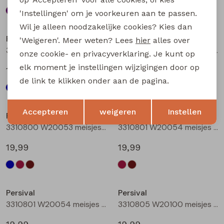
'Instellingen' om je voorkeuren aan te passen.
Nieuw
Nieuw
Wil je alleen noodzakelijke cookies? Kies dan
Persival
Persival
'Weigeren'. Meer weten? Lees
hier
alles over
3310800 W20053 meisjes rok kort Marine
3310800 W20053 meisjes rok kort Bordeaux
onze cookie- en privacyverklaring. Je kunt op
elk moment je instellingen wijzigingen door op
19,99
19,99
de link te klikken onder aan de pagina.
Nieuw
Nieuw
Opslaan
Terug
Accepteren
weigeren
Instellen
Persival
Persival
3310800 W20053 meisjes rok kort Bruin donker
3310801 W20054 meisjes rok kort Bordeaux
19,99
19,99
Nieuw
Nieuw
Persival
Persival
3310801 W20054 meisjes rok kort Bruin donker
3310805 W20100 meisjes rok kort Marine