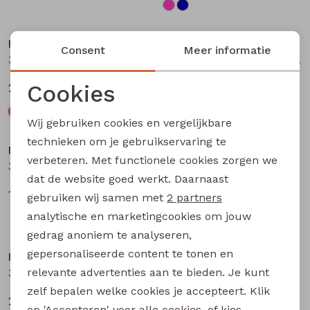
Nieuw
Nieuw
Persival
Persival
Consent
Meer informatie
3310703 W20104 meisjes Jurk Petrol
3310300 W20103 meisjes pullover Bruin donker
Cookies
27,99
19,99
Noodzakelijke cookies
Wij gebruiken cookies en vergelijkbare
Nieuw
Nieuw
Personalisatie cookies
technieken om je gebruikservaring te
Persival
Persival
verbeteren. Met functionele cookies zorgen we
Analytische cookies
3310807 W20102 meisjes rok kort Bordeaux
3310404 W20049 meisjes sweatshirt Paars fel
dat de website goed werkt. Daarnaast
Marketing cookies
17,99
22,99
gebruiken wij samen met
2 partners
analytische en marketingcookies om jouw
Nieuw
Nieuw
gedrag anoniem te analyseren,
gepersonaliseerde content te tonen en
Persival
Persival
relevante advertenties aan te bieden. Je kunt
3310404 W20049 meisjes sweatshirt Taupe
3310404 W20049 meisjes sweatshirt Rose fel
zelf bepalen welke cookies je accepteert. Klik
22,99
22,99
op 'Accepteren' voor alle cookies, of kies