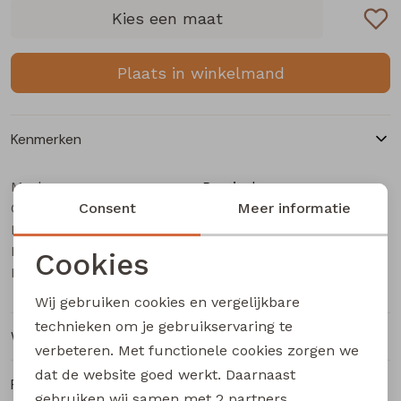
Buitenjack
Kies een maat
Bermuda's
Plaats in winkelmand
Piraat broeken
Kenmerken
Lange broeken
Merk
Persival
Categorie
Rokken
Consent
Meisjes sweatshirt
Meer informatie
Leverancierscode
3310410 W20141
Bestelcode
415000590
Cookies
Kleur
Petrol
Noodzakelijke cookies
Wij gebruiken cookies en vergelijkbare
Personalisatie cookies
technieken om je gebruikservaring te
Winkelvoorraad
verbeteren. Met functionele cookies zorgen we
Analytische cookies
dat de website goed werkt. Daarnaast
Ruilen en retourneren
Marketing cookies
gebruiken wij samen met
2 partners