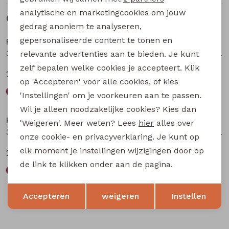
analytische en marketingcookies om jouw
Gerelateerde producten
Nieuw
Nieuw
gedrag anoniem te analyseren,
gepersonaliseerde content te tonen en
Persival
Persival
3310401 W20037 meisjes sweatshirt Bordeaux
3310403 W20220 meisjes sweatshirt Cream
relevante advertenties aan te bieden. Je kunt
zelf bepalen welke cookies je accepteert. Klik
22,99
22,99
op 'Accepteren' voor alle cookies, of kies
'Instellingen' om je voorkeuren aan te passen.
Nieuw
Nieuw
Wil je alleen noodzakelijke cookies? Kies dan
Persival
Persival
'Weigeren'. Meer weten? Lees
hier
alles over
3310403 W20220 meisjes sweatshirt Bruin donker
3310403 W20220 meisjes sweatshirt Wijnrood
onze cookie- en privacyverklaring. Je kunt op
elk moment je instellingen wijzigingen door op
22,99
22,99
de link te klikken onder aan de pagina.
Opslaan
Terug
Accepteren
weigeren
Instellen