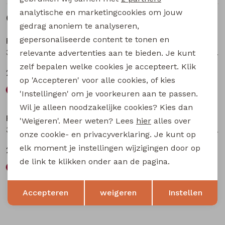
analytische en marketingcookies om jouw
Gerelateerde producten
Nieuw
Nieuw
gedrag anoniem te analyseren,
gepersonaliseerde content te tonen en
Persival
Persival
3310401 W20037 meisjes sweatshirt Bordeaux
3310403 W20220 meisjes sweatshirt Cream
relevante advertenties aan te bieden. Je kunt
zelf bepalen welke cookies je accepteert. Klik
22,99
22,99
op 'Accepteren' voor alle cookies, of kies
'Instellingen' om je voorkeuren aan te passen.
Nieuw
Nieuw
Wil je alleen noodzakelijke cookies? Kies dan
Persival
Persival
'Weigeren'. Meer weten? Lees
hier
alles over
3310403 W20220 meisjes sweatshirt Bruin donker
3310403 W20220 meisjes sweatshirt Wijnrood
onze cookie- en privacyverklaring. Je kunt op
elk moment je instellingen wijzigingen door op
22,99
22,99
de link te klikken onder aan de pagina.
Opslaan
Terug
Accepteren
weigeren
Instellen