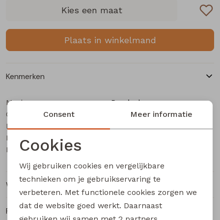
Buitenjack
Kies een maat
Bermuda's
Plaats in winkelmand
Piraat broeken
Kenmerken
Lange broeken
Merk
Persival
Categorie
Rokken
Consent
Meisjes sweatshirt
Meer informatie
Leverancierscode
3310410 W20141
Bestelcode
415000588
Cookies
Kleur
Wijnrood
Noodzakelijke cookies
Wij gebruiken cookies en vergelijkbare
Personalisatie cookies
technieken om je gebruikservaring te
Winkelvoorraad
verbeteren. Met functionele cookies zorgen we
Analytische cookies
dat de website goed werkt. Daarnaast
Ruilen en retourneren
Marketing cookies
gebruiken wij samen met
2 partners