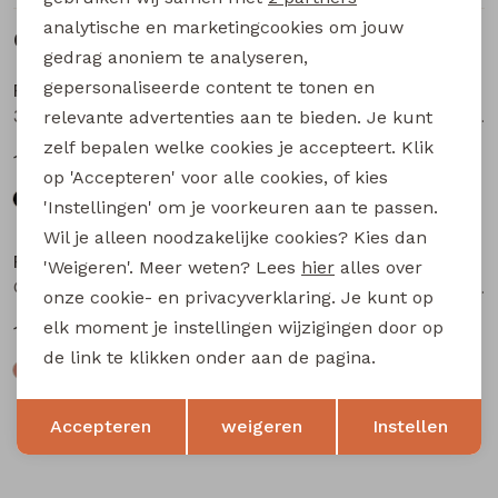
analytische en marketingcookies om jouw
Gerelateerde producten
gedrag anoniem te analyseren,
gepersonaliseerde content te tonen en
Persival
Persival
3310604 W20111 meisjes t-shirts lange mouw Zwart
Olivia W20242 meisjes t-shirts lange mouw Wijnrood
relevante advertenties aan te bieden. Je kunt
zelf bepalen welke cookies je accepteert. Klik
14,99
14,99
op 'Accepteren' voor alle cookies, of kies
'Instellingen' om je voorkeuren aan te passen.
Wil je alleen noodzakelijke cookies? Kies dan
Persival
Persival
'Weigeren'. Meer weten? Lees
hier
alles over
Olivia W20242 meisjes t-shirts lange mouw Kit
Olivia W20242 meisjes t-shirts lange mouw Zwart
onze cookie- en privacyverklaring. Je kunt op
elk moment je instellingen wijzigingen door op
14,99
14,99
de link te klikken onder aan de pagina.
Opslaan
Terug
Accepteren
weigeren
Instellen