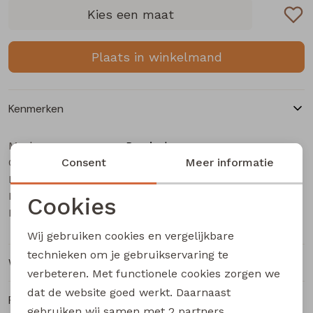
Buitenjack
Kies een maat
Bermuda's
Plaats in winkelmand
Piraat broeken
Kenmerken
Lange broeken
Merk
Persival
Categorie
Rokken
Consent
Meisjes t-shirts lange mouw
Meer informatie
Leverancierscode
3310607 W20140
Bestelcode
405001238
Cookies
Kleur
Bruin donker
Noodzakelijke cookies
Wij gebruiken cookies en vergelijkbare
Personalisatie cookies
technieken om je gebruikservaring te
Winkelvoorraad
verbeteren. Met functionele cookies zorgen we
Analytische cookies
dat de website goed werkt. Daarnaast
Ruilen en retourneren
Marketing cookies
gebruiken wij samen met
2 partners