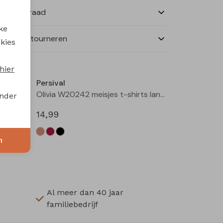
nkelvoorraad
ke
ilen en retourneren
 kies
hier
Persival
Olivia W20242 meisjes t-shirts lange mouw Kit
Olivia W20242 meisjes t-shirts lange mouw Zwart
onder
14,99
n
Al meer dan 40 jaar
familiebedrijf