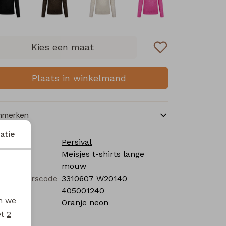
Kies een maat
Plaats in winkelmand
nmerken
atie
rk
Persival
tegorie
Meisjes t-shirts lange
mouw
verancierscode
3310607 W20140
stelcode
405001240
en we
eur
Oranje neon
et
2