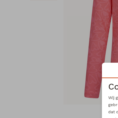
Co
Wij 
gebr
dat 