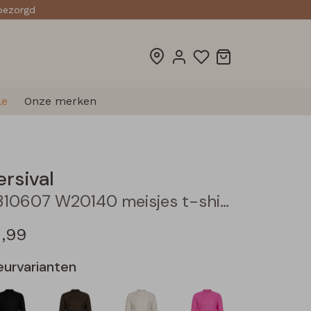
sbezorgd
le
Onze merken
ersival
3310607 W20140 meisjes t-shirts lange mouw Oranje neon
2,99
eurvarianten