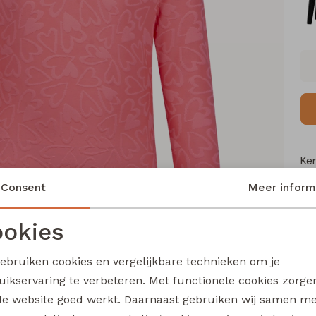
Ke
Consent
Meer inform
Me
Ca
okies
Noodzakelijke cookies
Personalisatie cookies
Le
gebruiken cookies en vergelijkbare technieken om je
Be
uikservaring te verbeteren. Met functionele cookies zorg
Kl
Analytische cookies
Marketing cookies
de website goed werkt. Daarnaast gebruiken wij samen m