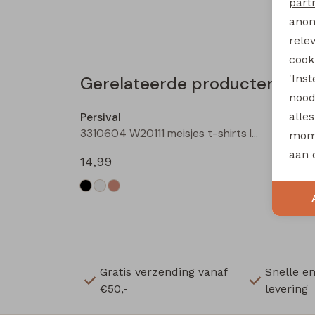
part
anon
rele
cooki
'Ins
Gerelateerde producten
nood
Persival
Persiv
alle
3310604 W20111 meisjes t-shirts lange mouw Zwart
mome
aan 
14,99
14,99
Gratis verzending vanaf
Snelle e
€50,-
levering