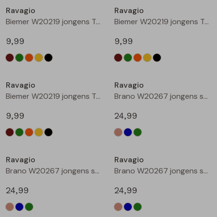
Ravagio
Ravagio
Blouses lange mouw
Bermuda's
Jackjes
Lange broeken
Lange broeken
Biemer W20219 jongens T-shirts korte mouw Oranje roest
Biemer W20219 jongens T-shirts korte mouw Geel
9,99
9,99
Sweatshirts
Lange broek
Jassen
Leggings
Nieuw
Nieuw
Pullover
Bermudas
Rokken
Ravagio
Ravagio
Biemer W20219 jongens T-shirts korte mouw Zwart
Brano W20267 jongens sweatshirt Zand
Vesten
Lange broeken
Sweatshirts
9,99
24,99
Gilet spencers
Leggings
T-shirts lange mouw
Nieuw
Nieuw
Ravagio
Ravagio
Jackjes
Rokken
Tops
Brano W20267 jongens sweatshirt Raf
Brano W20267 jongens sweatshirt Mint
Blazers
Vesten
24,99
24,99
Nieuw
Nieuw