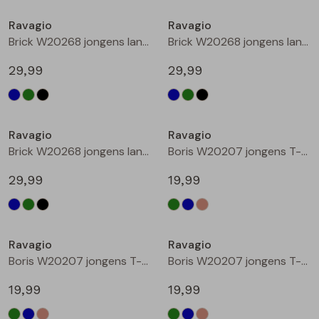
Buitenjack
Ravagio
Ravagio
Brick W20268 jongens lange broek Marine
Brick W20268 jongens lange broek Groen donker
Bermuda's
29,99
29,99
Piraat broeken
Nieuw
Nieuw
Lange broeken
Ravagio
Ravagio
Brick W20268 jongens lange broek Zwart
Boris W20207 jongens T-shirt lm Groen donker
Rokken
29,99
19,99
Nieuw
Nieuw
Ravagio
Ravagio
Boris W20207 jongens T-shirt lm Kobalt
Boris W20207 jongens T-shirt lm Ecru melee
19,99
19,99