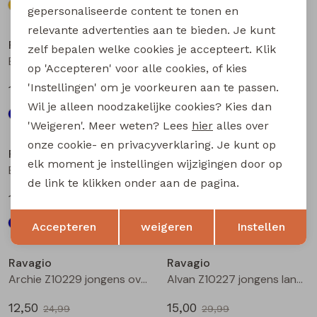
gepersonaliseerde content te tonen en
relevante advertenties aan te bieden. Je kunt
Ravagio
Ravagio
zelf bepalen welke cookies je accepteert. Klik
Bez W20208 jongens T-shirt lm Raf
Bez W20208 jongens T-shirt lm Marine
op 'Accepteren' voor alle cookies, of kies
'Instellingen' om je voorkeuren aan te passen.
17,99
17,99
Wil je alleen noodzakelijke cookies? Kies dan
'Weigeren'. Meer weten? Lees
hier
alles over
Sale
onze cookie- en privacyverklaring. Je kunt op
Ravagio
Ravagio
elk moment je instellingen wijzigingen door op
Bez W20208 jongens T-shirt lm Bruin
B61H-02 Z10683 jongens singlet Kit
de link te klikken onder aan de pagina.
17,99
4,00
7,99
Opslaan
Terug
Accepteren
weigeren
Instellen
Sale
Sale
Ravagio
Ravagio
Archie Z10229 jongens overhemd km Groen donker
Alvan Z10227 jongens lange broek Antra
12,50
15,00
24,99
29,99