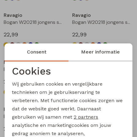
Nieuw
Nieuw
Ravagio
Ravagio
Bogan W20218 jongens sweatshirt Geel
Bogan W20218 jongens sweatshirt Beige
22,99
22,99
Nieuw
Nieuw
Consent
Meer informatie
Ravagio
Ravagio
Cookies
Bogan W20218 jongens sweatshirt Grijs
Bogan W20218 jongens sweatshirt Oranje
Noodzakelijke cookies
22,99
22,99
Wij gebruiken cookies en vergelijkbare
Personalisatie cookies
technieken om je gebruikservaring te
Nieuw
Nieuw
verbeteren. Met functionele cookies zorgen we
Analytische cookies
dat de website goed werkt. Daarnaast
Ravagio
Ravagio
Marketing cookies
Bogan W20218 jongens sweatshirt Kobalt
Bogan W20218 jongens sweatshirt Mint
gebruiken wij samen met
2 partners
analytische en marketingcookies om jouw
22,99
22,99
gedrag anoniem te analyseren,