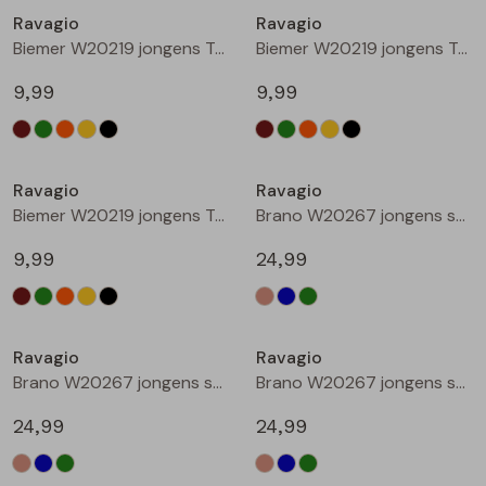
Ravagio
Ravagio
Blouses lange mouw
Bermuda's
Jackjes
Lange broeken
Lange broeken
Biemer W20219 jongens T-shirts korte mouw Oranje roest
Biemer W20219 jongens T-shirts korte mouw Geel
9,99
9,99
Sweatshirts
Lange broek
Jassen
Leggings
Nieuw
Nieuw
Pullover
Bermudas
Rokken
Ravagio
Ravagio
Biemer W20219 jongens T-shirts korte mouw Zwart
Brano W20267 jongens sweatshirt Zand
Vesten
Lange broeken
Sweatshirts
9,99
24,99
Gilet spencers
Leggings
T-shirts lange mouw
Nieuw
Nieuw
Ravagio
Ravagio
Jackjes
Rokken
Tops
Brano W20267 jongens sweatshirt Raf
Brano W20267 jongens sweatshirt Mint
Blazers
Vesten
24,99
24,99
Nieuw
Nieuw