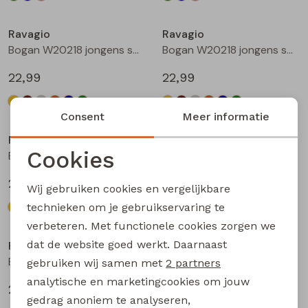
Ravagio
Ravagio
Bogan W20218 jongens sweatshirt Geel
Bogan W20218 jongens sweatshirt Beige
22,99
22,99
Consent
Meer informatie
Ravagio
Ravagio
Cookies
Bogan W20218 jongens sweatshirt Grijs
Bogan W20218 jongens sweatshirt Oranje
Noodzakelijke cookies
22,99
22,99
Wij gebruiken cookies en vergelijkbare
Personalisatie cookies
technieken om je gebruikservaring te
verbeteren. Met functionele cookies zorgen we
Analytische cookies
dat de website goed werkt. Daarnaast
Ravagio
Ravagio
Marketing cookies
Bogan W20218 jongens sweatshirt Kobalt
Bogan W20218 jongens sweatshirt Mint
gebruiken wij samen met
2 partners
analytische en marketingcookies om jouw
22,99
22,99
gedrag anoniem te analyseren,