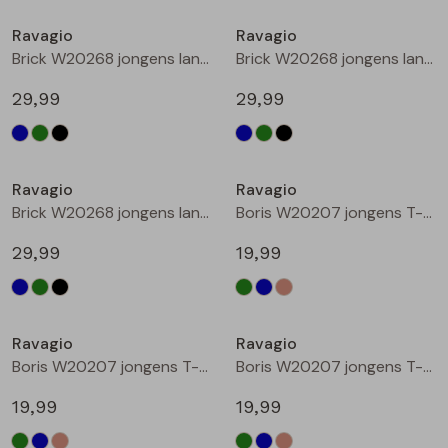
Buitenjack
Ravagio
Ravagio
Brick W20268 jongens lange broek Marine
Brick W20268 jongens lange broek Groen donker
Bermuda's
29,99
29,99
Piraat broeken
Nieuw
Nieuw
Lange broeken
Ravagio
Ravagio
Brick W20268 jongens lange broek Zwart
Boris W20207 jongens T-shirt lm Groen donker
Rokken
29,99
19,99
Nieuw
Nieuw
Ravagio
Ravagio
Boris W20207 jongens T-shirt lm Kobalt
Boris W20207 jongens T-shirt lm Ecru melee
19,99
19,99