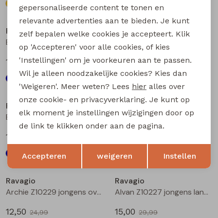
gepersonaliseerde content te tonen en
relevante advertenties aan te bieden. Je kunt
Ravagio
Ravagio
zelf bepalen welke cookies je accepteert. Klik
Bez W20208 jongens T-shirt lm Raf
Bez W20208 jongens T-shirt lm Marine
op 'Accepteren' voor alle cookies, of kies
'Instellingen' om je voorkeuren aan te passen.
17,99
17,99
Wil je alleen noodzakelijke cookies? Kies dan
'Weigeren'. Meer weten? Lees
hier
alles over
Sale
onze cookie- en privacyverklaring. Je kunt op
Ravagio
Ravagio
elk moment je instellingen wijzigingen door op
Bez W20208 jongens T-shirt lm Bruin
B61H-02 Z10683 jongens singlet Kit
de link te klikken onder aan de pagina.
17,99
4,00
7,99
Opslaan
Terug
Accepteren
weigeren
Instellen
Sale
Sale
Ravagio
Ravagio
Archie Z10229 jongens overhemd km Groen donker
Alvan Z10227 jongens lange broek Antra
12,50
15,00
24,99
29,99