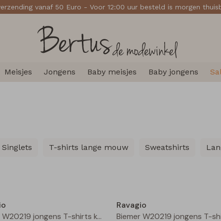
verzending vanaf 50 Euro - Voor 12:00 uur besteld is morgen thui
Meisjes
Jongens
Baby meisjes
Baby jongens
Sa
Singlets
T-shirts lange mouw
Sweatshirts
Lan
Nieuw
io
Ravagio
Biemer W20219 jongens T-shirts korte mouw Mint