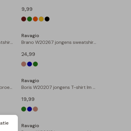
9,99
Nieuw
Nieuw
Ravagio
Brano W20267 jongens sweatshirt Raf
Brano W20267 jongens sweatshirt Mint
24,99
Nieuw
Nieuw
Ravagio
Brick W20268 jongens lange broek Zwart
Boris W20207 jongens T-shirt lm Groen donker
19,99
atie
Ravagio