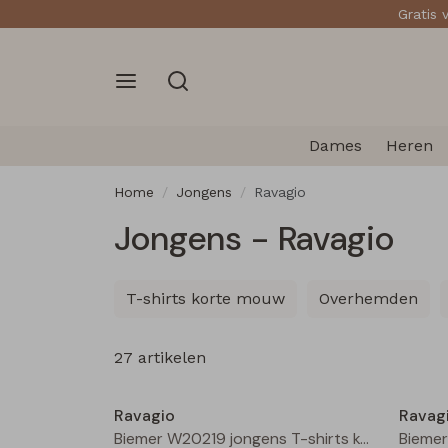
Gratis 
Dames
Heren
Home
Jongens
Ravagio
Jongens - Ravagio
T-shirts korte mouw
Overhemden
27 artikelen
Nieuw
Ravagio
Ravag
Biemer W20219 jongens T-shirts korte mouw Beige