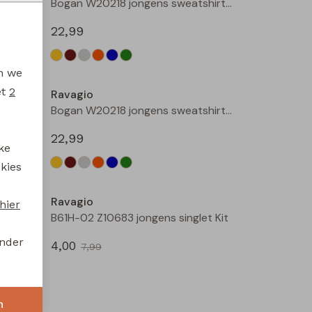
Bogan W20218 jongens sweatshirt Geel
Bogan W20218 jongens sweatshirt Beige
22,99
en we
et
2
Ravagio
Bogan W20218 jongens sweatshirt Kobalt
Bogan W20218 jongens sweatshirt Mint
22,99
ke
 kies
Sale
Ravagio
hier
Bez W20208 jongens T-shirt lm Bruin
B61H-02 Z10683 jongens singlet Kit
onder
4,00
7,99
Sale
n