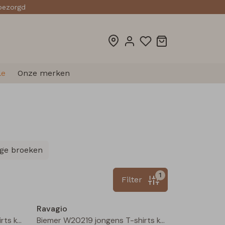
sbezorgd
le
Onze merken
ge broeken
1
Filter
Nieuw
Nieuw
Ravagio
Biemer W20219 jongens T-shirts korte mouw Oranje roest
Biemer W20219 jongens T-shirts korte mouw Geel