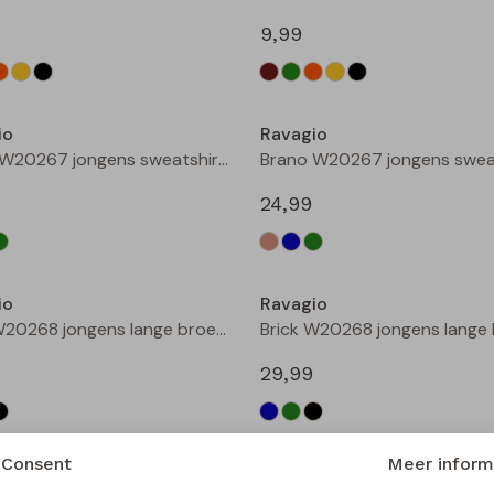
9,99
Nieuw
io
Ravagio
Brano W20267 jongens sweatshirt Zand
24,99
Nieuw
io
Ravagio
Brick W20268 jongens lange broek Groen donker
29,99
Nieuw
Consent
Meer inform
io
Ravagio