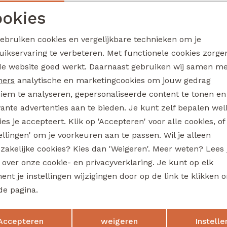
Boris W20207 jongens T-shirt lm Ecru melee
okies
22,99
Noodzakelijke cookies
Personalisatie cookies
gebruiken cookies en vergelijkbare technieken om je
uikservaring te verbeteren. Met functionele cookies zorg
Analytische cookies
Marketing cookies
de website goed werkt. Daarnaast gebruiken wij samen m
io
Ravagio
Bogan W20218 jongens sweatshirt Oranje
ners
analytische en marketingcookies om jouw gedrag
iem te analyseren, gepersonaliseerde content te tonen en
22,99
vante advertenties aan te bieden. Je kunt zelf bepalen wel
es je accepteert. Klik op 'Accepteren' voor alle cookies, of
tellingen' om je voorkeuren aan te passen. Wil je alleen
io
Ravagio
zakelijke cookies? Kies dan 'Weigeren'. Meer weten? Lees
Bez W20208 jongens T-shirt lm Marine
s over onze cookie- en privacyverklaring. Je kunt op elk
nt je instellingen wijzigingen door op de link te klikken 
17,99
de pagina.
Sale
Opslaan
Terug
Accepteren
weigeren
Instelle
io
Ravagio