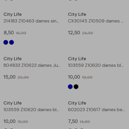
Sale
Sale
City Life
City Life
214183 Z10463 dames singlet Kobalt
CX30145 Z10509 dames bermuda Denim
8,50
12,50
16,99
24,99
Sale
Sale
City Life
City Life
804833 Z10623 dames Jurk Zwart
103559 Z10620 dames bloese km Marine
15,00
10,00
29,99
19,99
Sale
Sale
City Life
City Life
103559 Z10620 dames bloese km Zwart
602023 Z10617 dames bermuda Army
10,00
7,50
19,99
14,99