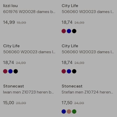
lizzi lou
City Life
Blouses lange mouw
Bermuda's
Jackjes
Lange broeken
Lange broeken
601976 W20028 dames bermuda Marine
506060 W20023 dames lange broek Wijnrood
14,99
18,74
19,99
24,99
Sweatshirts
Lange broek
Jassen
Leggings
Sale
Sale
Pullover
Bermudas
Rokken
City Life
City Life
506060 W20023 dames lange broek Marine
506060 W20023 dames lange broek Zwart
Vesten
Lange broeken
Sweatshirts
18,74
18,74
24,99
24,99
Gilet spencers
Leggings
T-shirts lange mouw
Sale
Sale
Stonecast
Stonecast
Jackjes
Rokken
Tops
Iwan men Z10723 heren bermuda Bleached denim
Stefan men Z10724 heren bermuda Greyblue
Blazers
Vesten
15,00
17,50
29,99
34,99
Sale
Sale