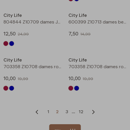
Sale
Sale
City Life
City Life
804844 Z10709 dames Jurk Marine
600399 Z10713 dames bermuda Zwart
12,50
7,50
24,99
14,99
Sale
Sale
City Life
City Life
703358 Z10708 dames rok kort Wijnrood
703358 Z10708 dames rok kort Marine
10,00
10,00
19,99
19,99
1
2
3
12