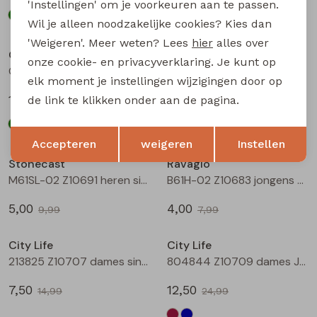
'Instellingen' om je voorkeuren aan te passen.
Wil je alleen noodzakelijke cookies? Kies dan
Sale
Sale
'Weigeren'. Meer weten? Lees
hier
alles over
City Life
City Life
onze cookie- en privacyverklaring. Je kunt op
CX80211 Z10680 dames Jurk Marine
CX80211 Z10680 dames Jurk Zwart
elk moment je instellingen wijzigingen door op
12,50
12,50
de link te klikken onder aan de pagina.
24,99
24,99
Opslaan
Terug
Sale
Sale
Accepteren
weigeren
Instellen
Stonecast
Ravagio
M61SL-02 Z10691 heren singlet Marine
B61H-02 Z10683 jongens singlet Kit
5,00
4,00
9,99
7,99
Sale
Sale
City Life
City Life
213825 Z10707 dames singlet Marine
804844 Z10709 dames Jurk Wijnrood
7,50
12,50
14,99
24,99