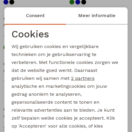
Sale
Sale
Consent
Meer informatie
City Life
City Life
602023 Z10617 dames bermuda Marine
602023 Z10617 dames bermuda Zwart
Cookies
7,50
7,50
14,99
14,99
Noodzakelijke cookies
Wij gebruiken cookies en vergelijkbare
Personalisatie cookies
Sale
Sale
technieken om je gebruikservaring te
verbeteren. Met functionele cookies zorgen we
Analytische cookies
City Life
CARS jeans & casuals
dat de website goed werkt. Daarnaast
602023-01 Z10618 dames bermuda Zwart
Corsar heren bermuda army groen
Marketing cookies
gebruiken wij samen met
2 partners
7,50
25,00
14,99
49,99
analytische en marketingcookies om jouw
gedrag anoniem te analyseren,
Sale
Sale
gepersonaliseerde content te tonen en
CARS jeans & casuals
City Life
relevante advertenties aan te bieden. Je kunt
Corsar heren bermuda Marine
CX80211 Z10680 dames Jurk Army
zelf bepalen welke cookies je accepteert. Klik
op 'Accepteren' voor alle cookies, of kies
25,00
12,50
49,99
24,99