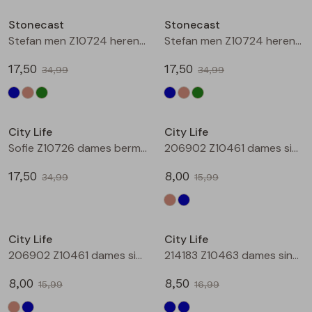
Buitenjack
Stonecast
Stonecast
Stefan men Z10724 heren bermuda Zand
Stefan men Z10724 heren bermuda Army
Bermuda's
17,50
17,50
34,99
34,99
Piraat broeken
Sale
Sale
Lange broeken
City Life
City Life
Sofie Z10726 dames bermuda Denim
206902 Z10461 dames singlet Taupe
Rokken
17,50
8,00
34,99
15,99
Sale
Sale
City Life
City Life
206902 Z10461 dames singlet Aqua
214183 Z10463 dames singlet Marine
8,00
8,50
15,99
16,99