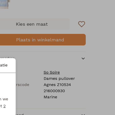
Kies een maat
Plaats in winkelmand
nmerken
atie
rk
So Soire
tegorie
Dames pullover
verancierscode
Agnes Z10534
stelcode
216000930
eur
Marine
en we
et
2