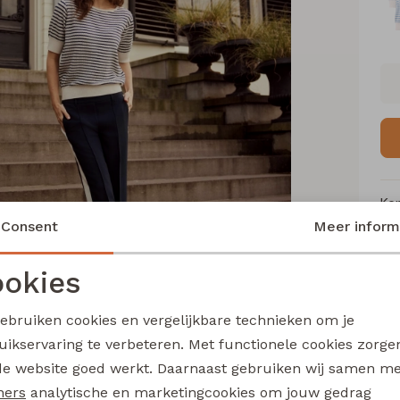
Ke
Consent
Meer inform
Me
Ca
okies
Le
Noodzakelijke cookies
Personalisatie cookies
Be
gebruiken cookies en vergelijkbare technieken om je
Kl
uikservaring te verbeteren. Met functionele cookies zorg
Analytische cookies
Marketing cookies
de website goed werkt. Daarnaast gebruiken wij samen m
ners
analytische en marketingcookies om jouw gedrag