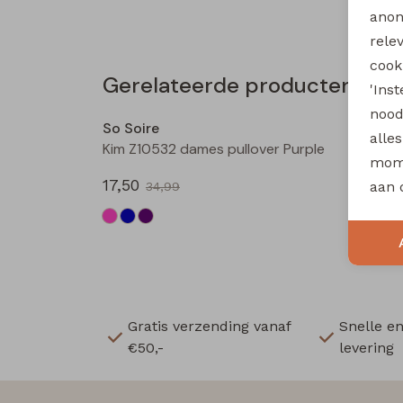
anon
rele
cooki
Gerelateerde producten
'Ins
Sale
nood
So Soire
So Soi
alle
Kim Z10532 dames pullover Purple
Kim Z1
mome
17,50
17,50
aan 
34,99
Gratis verzending vanaf
Snelle e
€50,-
levering