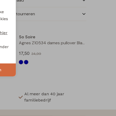
nkelvoorraad
ke
ilen en retourneren
 kies
Sale
Sale
hier
So Soire
uchsia
Agnes Z10534 dames pullover Blauw midden
onder
17,50
34,99
n
Al meer dan 40 jaar
familiebedrijf