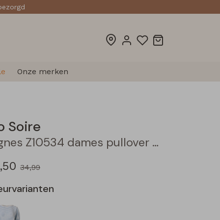
sbezorgd
le
Onze merken
o Soire
Agnes Z10534 dames pullover Marine
,50
34,99
eurvarianten