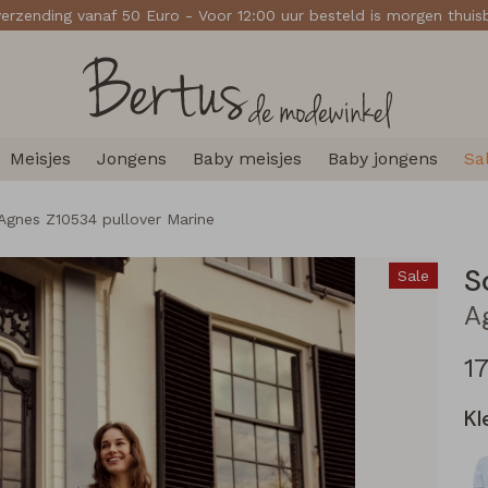
verzending vanaf 50 Euro - Voor 12:00 uur besteld is morgen thui
Meisjes
Jongens
Baby meisjes
Baby jongens
Sa
Agnes Z10534 pullover Marine
S
Sale
17
Kl