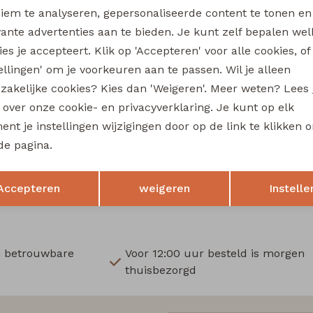
Wi
iem te analyseren, gepersonaliseerde content te tonen en
vante advertenties aan te bieden. Je kunt zelf bepalen wel
Ru
es je accepteert. Klik op 'Accepteren' voor alle cookies, of
tellingen' om je voorkeuren aan te passen. Wil je alleen
Sale
zakelijke cookies? Kies dan 'Weigeren'. Meer weten? Lees
re
So Soire
s over onze cookie- en privacyverklaring. Je kunt op elk
0532 dames pullover Kobalt
Kim Z10532 dames pullover f
nt je instellingen wijzigingen door op de link te klikken 
17,50
de pagina.
34,99
34,99
Opslaan
Terug
Accepteren
weigeren
Instelle
n betrouwbare
Voor 12:00 uur besteld is morgen
thuisbezorgd