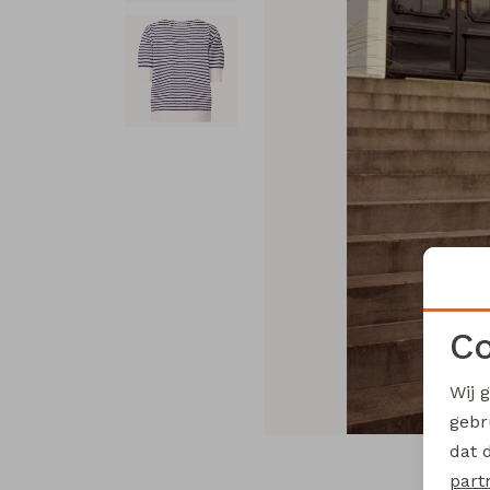
Co
Wij 
gebr
dat 
part