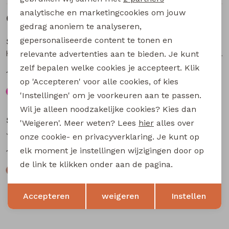
analytische en marketingcookies om jouw
Gerelateerde producten
Sale
Sale
gedrag anoniem te analyseren,
gepersonaliseerde content te tonen en
So Soire
So Soire
Kim Z10532 dames pullover Kobalt
Kim Z10532 dames pullover fuchsia
relevante advertenties aan te bieden. Je kunt
zelf bepalen welke cookies je accepteert. Klik
17,50
17,50
34,99
34,99
op 'Accepteren' voor alle cookies, of kies
'Instellingen' om je voorkeuren aan te passen.
Sale
Sale
Wil je alleen noodzakelijke cookies? Kies dan
So Soire
So Soire
'Weigeren'. Meer weten? Lees
hier
alles over
Jilly Z10531 dames pullover Light khaki
Jilly Z10531 dames pullover Kit
onze cookie- en privacyverklaring. Je kunt op
elk moment je instellingen wijzigingen door op
17,50
17,50
34,99
34,99
de link te klikken onder aan de pagina.
Opslaan
Terug
Accepteren
weigeren
Instellen