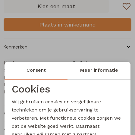
Buitenjack
Kies een maat
Bermuda's
Plaats in winkelmand
Piraat broeken
Kenmerken
Lange broeken
Merk
So Soire
Categorie
Rokken
Consent
Dames pullover
Meer informatie
Leverancierscode
Kim Z10532
Bestelcode
216000942
Cookies
Kleur
Purple
Noodzakelijke cookies
Wij gebruiken cookies en vergelijkbare
Personalisatie cookies
technieken om je gebruikservaring te
Winkelvoorraad
verbeteren. Met functionele cookies zorgen we
Analytische cookies
dat de website goed werkt. Daarnaast
Ruilen en retourneren
Marketing cookies
gebruiken wij samen met
2 partners