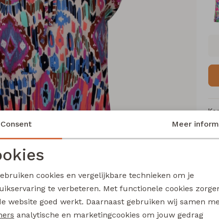
Ke
Consent
Meer inform
Me
Ca
okies
Le
Noodzakelijke cookies
Personalisatie cookies
Be
gebruiken cookies en vergelijkbare technieken om je
Kl
uikservaring te verbeteren. Met functionele cookies zorg
Analytische cookies
Marketing cookies
de website goed werkt. Daarnaast gebruiken wij samen m
ners
analytische en marketingcookies om jouw gedrag