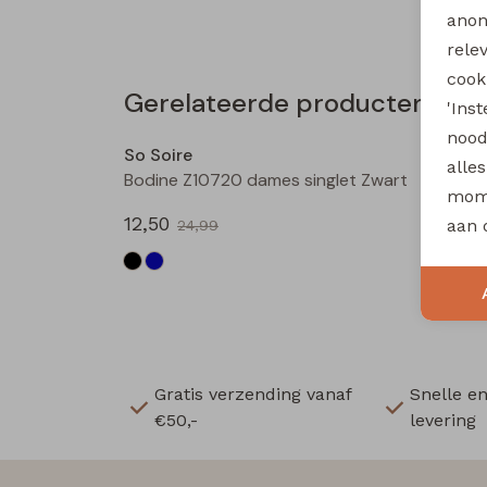
anon
rele
cooki
Gerelateerde producten
'Ins
Sale
nood
So Soire
So Soi
alle
Bodine Z10720 dames singlet Zwart
mome
12,50
12,50
aan 
24,99
Gratis verzending vanaf
Snelle e
€50,-
levering