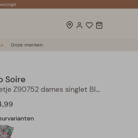
sbezorgd
le
Onze merken
o Soire
Fietje Z90752 dames singlet Blauw midden
4,99
eurvarianten