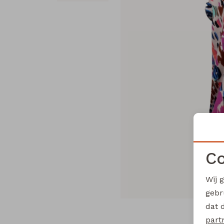
Co
Wij 
gebr
dat 
part