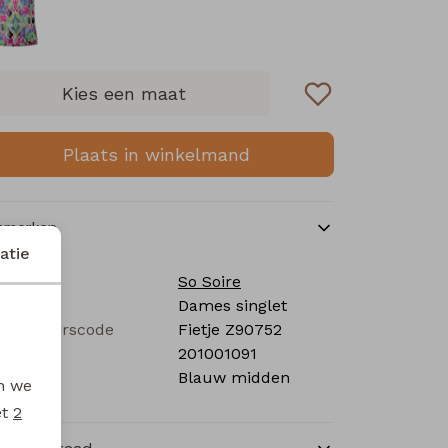
Kies een maat
Plaats in winkelmand
nmerken
atie
rk
So Soire
tegorie
Dames singlet
verancierscode
Fietje Z90752
stelcode
201001091
eur
Blauw midden
en we
et
2