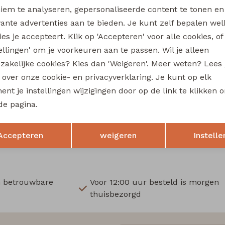
Wi
iem te analyseren, gepersonaliseerde content te tonen en
vante advertenties aan te bieden. Je kunt zelf bepalen wel
Ru
es je accepteert. Klik op 'Accepteren' voor alle cookies, of
tellingen' om je voorkeuren aan te passen. Wil je alleen
Sale
zakelijke cookies? Kies dan 'Weigeren'. Meer weten? Lees
re
So Soire
s over onze cookie- en privacyverklaring. Je kunt op elk
Bodine Z10720 dames singlet Marine
Pip Z10721 dames singlet Ecr
nt je instellingen wijzigingen door op de link te klikken 
12,50
de pagina.
24,99
24,99
Opslaan
Terug
Accepteren
weigeren
Instelle
n betrouwbare
Voor 12:00 uur besteld is morgen
thuisbezorgd