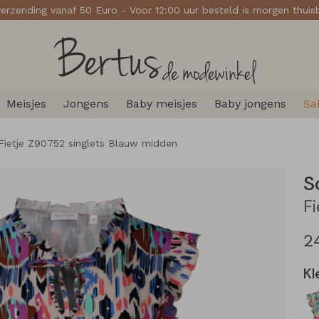
verzending vanaf 50 Euro - Voor 12:00 uur besteld is morgen thui
Meisjes
Jongens
Baby meisjes
Baby jongens
Sa
Fietje Z90752 singlets Blauw midden
S
2
Kl