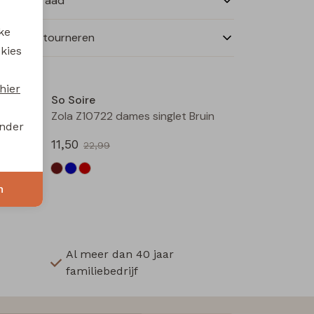
nkelvoorraad
ke
ilen en retourneren
 kies
Sale
Sale
hier
So Soire
u
Zola Z10722 dames singlet Bruin
onder
11,50
22,99
n
Al meer dan 40 jaar
familiebedrijf