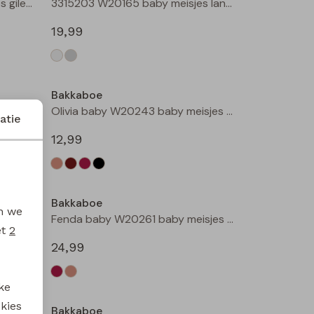
3315501 W20180 baby meisjes gilet/hesje Taupe
3315203 W20165 baby meisjes lange broek Cream
19,99
Bakkaboe
3315800 W20184 baby meisjes rok kort Bruin donker
Olivia baby W20243 baby meisjes T-shirt lm Kit
atie
12,99
Bakkaboe
en we
Olivia baby W20243 baby meisjes T-shirt lm Zwart
Fenda baby W20261 baby meisjes denim jack Wijnrood
et
2
24,99
ke
 kies
Bakkaboe