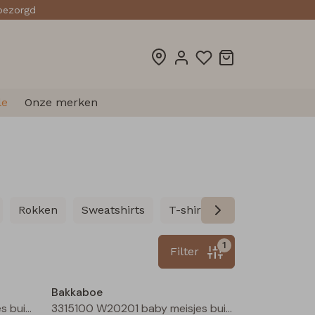
sbezorgd
le
Onze merken
Rokken
Sweatshirts
T-shirts lange mouw
T
1
Filter
Nieuw
Nieuw
Bakkaboe
3315100 W20201 baby meisjes buiten jack Perzik
3315100 W20201 baby meisjes buiten jack Zand