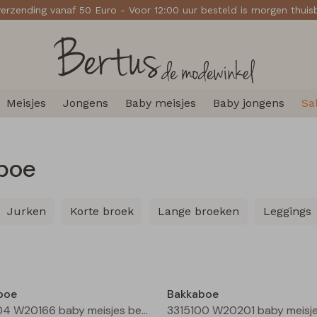
verzending vanaf 50 Euro - Voor 12:00 uur besteld is morgen thui
Meisjes
Jongens
Baby meisjes
Baby jongens
Sa
boe
Jurken
Korte broek
Lange broeken
Leggings
Nieuw
boe
Bakkaboe
3315204 W20166 baby meisjes bermuda Grijs midden