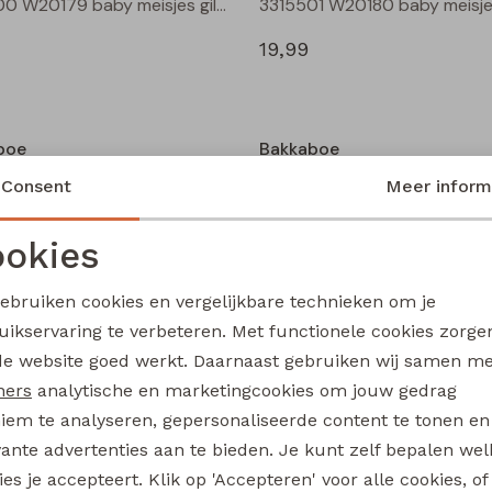
3315500 W20179 baby meisjes gilet/hesje Cream
19,99
boe
Bakkaboe
3315800 W20184 baby meisjes rok kort Zwart
Consent
Meer inform
14,99
okies
Noodzakelijke cookies
Personalisatie cookies
gebruiken cookies en vergelijkbare technieken om je
boe
Bakkaboe
uikservaring te verbeteren. Met functionele cookies zorg
Analytische cookies
Marketing cookies
Olivia baby W20243 baby meisjes T-shirt lm Wijnrood
de website goed werkt. Daarnaast gebruiken wij samen m
12,99
ners
analytische en marketingcookies om jouw gedrag
iem te analyseren, gepersonaliseerde content te tonen en
vante advertenties aan te bieden. Je kunt zelf bepalen wel
es je accepteert. Klik op 'Accepteren' voor alle cookies, of
boe
Bakkaboe