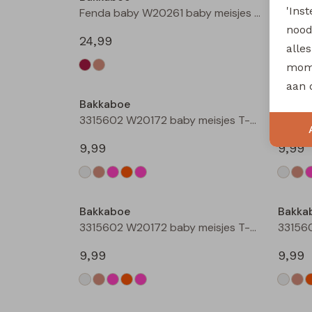
'Ins
Fenda baby W20261 baby meisjes denim jack Zand
nood
24,99
12,99
alle
mome
aan 
Bakkaboe
Bakka
3315602 W20172 baby meisjes T-shirt lm Cream
9,99
9,99
Bakkaboe
Bakka
3315602 W20172 baby meisjes T-shirt lm Rose
9,99
9,99