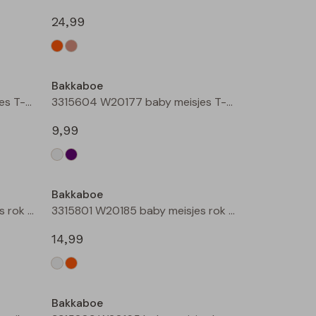
24,99
Bakkaboe
3315604 W20177 baby meisjes T-shirt lm Cream
3315604 W20177 baby meisjes T-shirt lm Lila
9,99
Bakkaboe
3315801 W20185 baby meisjes rok kort Champagne
3315801 W20185 baby meisjes rok kort Perzik
14,99
Bakkaboe