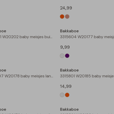
24,99
Nieuw
boe
Bakkaboe
3315101 W20202 baby meisjes buiten jack Champagne
9,99
boe
Bakkaboe
3315207 W20178 baby meisjes lange broek Wijnrood
14,99
boe
Bakkaboe