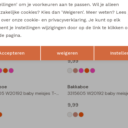
tellingen' om je voorkeuren aan te passen. Wil je alleen
Sarra baby W20228 baby meisjes lange broek Bruin donker
zakelijke cookies? Kies dan 'Weigeren'. Meer weten? Lees
12,99
s over onze cookie- en privacyverklaring. Je kunt op elk
nt je instellingen wijzigingen door op de link te klikken 
de pagina.
boe
Bakkaboe
Opslaan
Terug
3315602 W20172 baby meisjes T-shirt lm Taupe
Accepteren
weigeren
Instelle
9,99
boe
Bakkaboe
3315605 W20192 baby meisjes T-shirt lm Cream
9,99