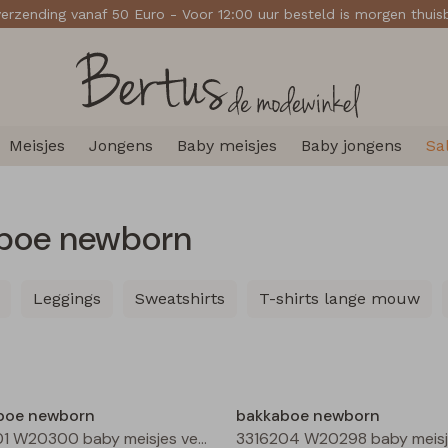
verzending vanaf 50 Euro - Voor 12:00 uur besteld is morgen thui
Meisjes
Jongens
Baby meisjes
Baby jongens
Sa
aboe newborn
Leggings
Sweatshirts
T-shirts lange mouw
Nieuw
boe newborn
bakkaboe newborn
3316301 W20300 baby meisjes vest Ecru melee