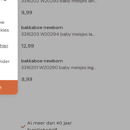
3316202 W20293 baby meisjes lange broek Ecru
3316202 W20293 baby meisjes lange broek Mauve
9,99
ke
bakkaboe newborn
 kies
3316203 W20294 baby meisjes lange broek Peach
3316203 W20294 baby meisjes lange broek Taupe
12,99
hier
bakkaboe newborn
onder
3316201 W20290 baby meisjes legging Ecru melee
3316201 W20290 baby meisjes legging Peach
8,99
n
Al meer dan 40 jaar
familiebedrijf