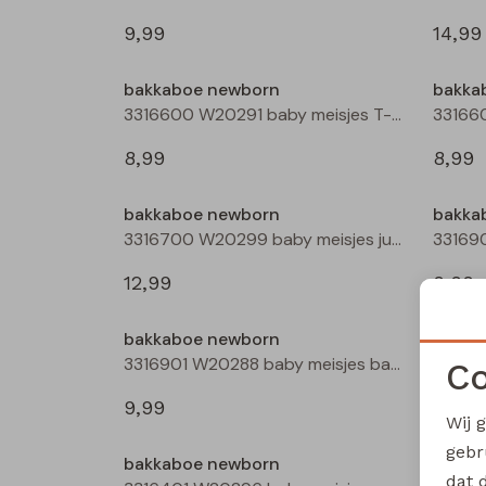
9,99
14,99
bakkaboe newborn
bakka
3316600 W20291 baby meisjes T-shirt lm Ecru melee
8,99
8,99
bakkaboe newborn
bakka
3316700 W20299 baby meisjes jurk Taupe
12,99
9,99
bakkaboe newborn
bakka
3316901 W20288 baby meisjes basismode Rose
Co
9,99
9,99
Wij 
gebr
bakkaboe newborn
bakka
dat 