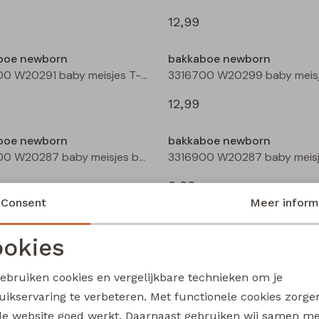
12,99
boe newborn
bakkaboe newborn
3316600 W20291 baby meisjes T-shirt lm Peach
12,99
boe newborn
bakkaboe newborn
3316900 W20287 baby meisjes basismode Ecru
9,99
Consent
Meer inform
boe newborn
bakkaboe newborn
3316902 W20292 baby meisjes basismode Ecru
okies
Noodzakelijke cookies
Personalisatie cookies
9,99
gebruiken cookies en vergelijkbare technieken om je
uikservaring te verbeteren. Met functionele cookies zorg
Analytische cookies
Marketing cookies
boe newborn
bakkaboe newborn
de website goed werkt. Daarnaast gebruiken wij samen m