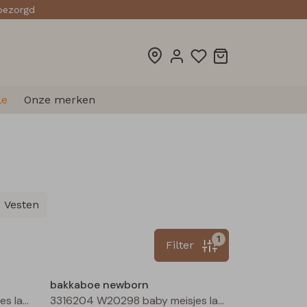
sbezorgd
le
Onze merken
Vesten
1
Filter
Nieuw
Nieuw
bakkaboe newborn
3316204 W20298 baby meisjes lange broek Ecru
3316204 W20298 baby meisjes lange broek Rose