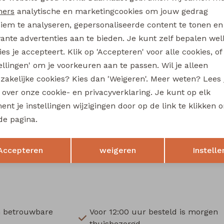
3316401 W20296 baby meisjes sweatshirt Paars donker
ners
analytische en marketingcookies om jouw gedrag
9,99
iem te analyseren, gepersonaliseerde content te tonen en
vante advertenties aan te bieden. Je kunt zelf bepalen wel
boe newborn
bakkaboe newborn
es je accepteert. Klik op 'Accepteren' voor alle cookies, of
3316203 W20294 baby meisjes lange broek Ecru
tellingen' om je voorkeuren aan te passen. Wil je alleen
12,99
zakelijke cookies? Kies dan 'Weigeren'. Meer weten? Lees
s over onze cookie- en privacyverklaring. Je kunt op elk
boe newborn
bakkaboe newborn
nt je instellingen wijzigingen door op de link te klikken 
3316200 W20289 baby meisjes legging Rose
de pagina.
8,99
Opslaan
Terug
Accepteren
weigeren
Instelle
n betrouwbare
Voor 12:00 uur besteld is morgen
thuisbezorgd