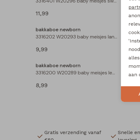
3316401 W20296 baby meisjes sweatshirt Rose
part
11,99
11,99
anon
rele
bakkaboe newborn
bakka
cooki
3316202 W20293 baby meisjes lange broek Aubergine
'Ins
9,99
12,99
nood
alle
bakkaboe newborn
bakka
mome
3316200 W20289 baby meisjes legging Ecru
aan 
8,99
8,99
Gratis verzending vanaf
Snelle e
€50,-
levering