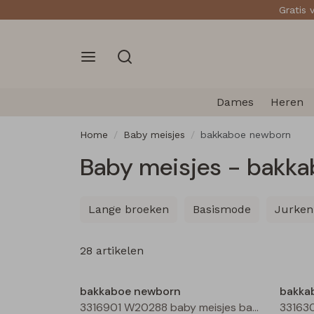
Gratis 
Dames
Heren
Home
Baby meisjes
bakkaboe newborn
Baby meisjes - bakk
Lange broeken
Basismode
Jurken
28 artikelen
Nieuw
bakkaboe newborn
bakka
3316901 W20288 baby meisjes basismode Ecru