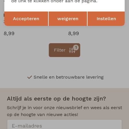
8,99
8,99
de link te klikken onder aan de pagina.
Opslaan
Terug
bakkaboe newborn
bakkaboe newborn
Accepteren
weigeren
Instellen
3316201 W20290 baby meisjes legging Ecru melee
3316201 W20290 baby meisjes legging Peach
8,99
8,99
1
Filter
Snelle en betrouwbare levering
Altijd als eerste op de hoogte zijn?
Schrijf je in voor onze nieuwsbrief en wees als eerst
op de hoogte van nieuwe acties!