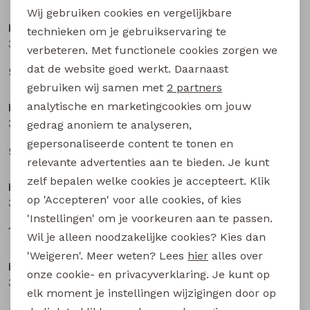
Wij gebruiken cookies en vergelijkbare
Personalisatie cookies
bakkaboe newborn
bakkaboe newborn
technieken om je gebruikservaring te
3316202 W20293 baby meisjes lange broek Ecru
3316202 W20293 baby meisjes lange broek Mauve
verbeteren. Met functionele cookies zorgen we
Analytische cookies
dat de website goed werkt. Daarnaast
9,99
9,99
Marketing cookies
gebruiken wij samen met
2 partners
analytische en marketingcookies om jouw
bakkaboe newborn
bakkaboe newborn
3316202 W20293 baby meisjes lange broek Aubergine
3316203 W20294 baby meisjes lange broek Ecru
gedrag anoniem te analyseren,
gepersonaliseerde content te tonen en
9,99
12,99
relevante advertenties aan te bieden. Je kunt
zelf bepalen welke cookies je accepteert. Klik
bakkaboe newborn
bakkaboe newborn
op 'Accepteren' voor alle cookies, of kies
3316203 W20294 baby meisjes lange broek Peach
3316203 W20294 baby meisjes lange broek Taupe
'Instellingen' om je voorkeuren aan te passen.
12,99
12,99
Wil je alleen noodzakelijke cookies? Kies dan
'Weigeren'. Meer weten? Lees
hier
alles over
bakkaboe newborn
bakkaboe newborn
onze cookie- en privacyverklaring. Je kunt op
3316200 W20289 baby meisjes legging Ecru
3316200 W20289 baby meisjes legging Rose
elk moment je instellingen wijzigingen door op