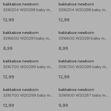
bakkaboe newborn
bakkaboe newborn
3316204 W20298 baby meisjes lange broek Ecru
3316204 W20298 baby meisjes lange broek Rose
Blouses lange mouw
Bermuda's
Jackjes
Lange broeken
12,99
12,99
Sweatshirts
Lange broek
Jassen
Leggings
bakkaboe newborn
bakkaboe newborn
3316600 W20291 baby meisjes T-shirt lm Ecru melee
3316600 W20291 baby meisjes T-shirt lm Peach
Pullover
Bermudas
Rokken
8,99
8,99
Vesten
Lange broeken
Sweatshirts
bakkaboe newborn
bakkaboe newborn
3316700 W20299 baby meisjes jurk Mauve
3316700 W20299 baby meisjes jurk Aubergine
Gilet spencers
Leggings
T-shirts lange mouw
12,99
12,99
Jackjes
Rokken
Tops
bakkaboe newborn
bakkaboe newborn
3316700 W20299 baby meisjes jurk Taupe
3316900 W20287 baby meisjes basismode Ecru
Blazers
Vesten
12,99
9,99