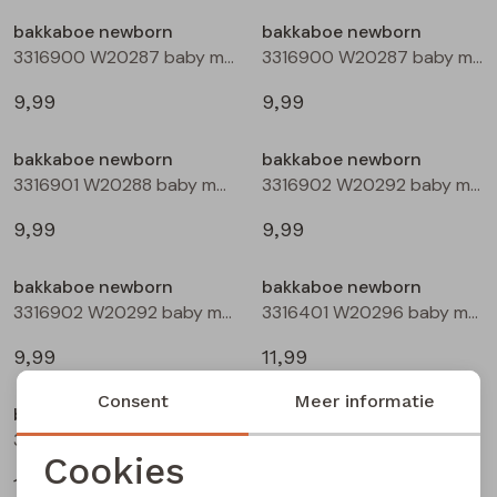
Buitenjack
bakkaboe newborn
bakkaboe newborn
3316900 W20287 baby meisjes basismode Peach
3316900 W20287 baby meisjes basismode Rose
Bermuda's
9,99
9,99
Piraat broeken
bakkaboe newborn
bakkaboe newborn
3316901 W20288 baby meisjes basismode Rose
3316902 W20292 baby meisjes basismode Ecru
Lange broeken
9,99
9,99
Rokken
bakkaboe newborn
bakkaboe newborn
3316902 W20292 baby meisjes basismode Peach
3316401 W20296 baby meisjes sweatshirt Ecru
9,99
11,99
Consent
Meer informatie
bakkaboe newborn
bakkaboe newborn
3316401 W20296 baby meisjes sweatshirt Rose
3316401 W20296 baby meisjes sweatshirt Paars donker
Cookies
11,99
11,99
Noodzakelijke cookies