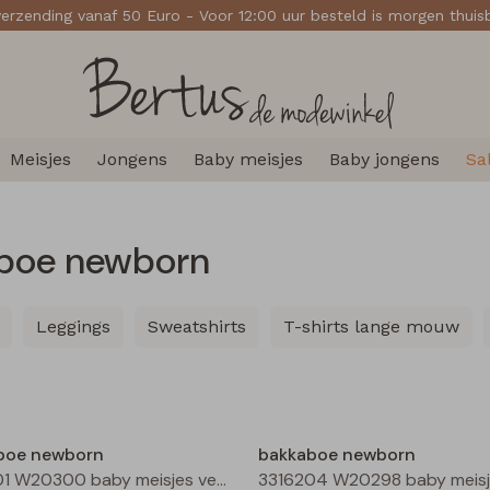
verzending vanaf 50 Euro - Voor 12:00 uur besteld is morgen thui
Meisjes
Jongens
Baby meisjes
Baby jongens
Sa
aboe newborn
Leggings
Sweatshirts
T-shirts lange mouw
Nieuw
boe newborn
bakkaboe newborn
3316301 W20300 baby meisjes vest Ecru melee