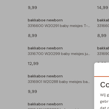
9,99
14,99
bakkaboe newborn
bakka
3316600 W20291 baby meisjes T-shirt lm Ecru melee
8,99
8,99
bakkaboe newborn
bakka
3316700 W20299 baby meisjes jurk Taupe
12,99
9,99
bakkaboe newborn
bakka
3316901 W20288 baby meisjes basismode Rose
Co
9,99
9,99
Wij 
gebr
bakkaboe newborn
bakka
dat 