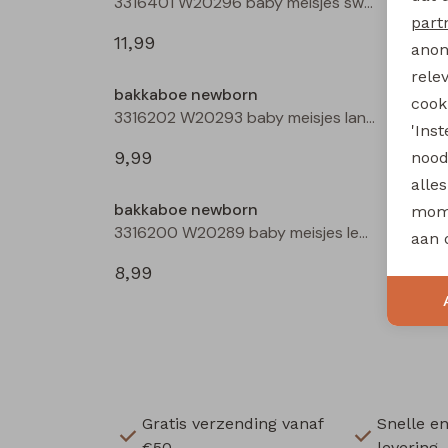
3316401 W20296 baby meisjes sweatshirt Rose
part
11,99
11,99
anon
rele
bakkaboe newborn
bakka
cooki
3316202 W20293 baby meisjes lange broek Aubergine
'Ins
9,99
12,99
nood
alle
bakkaboe newborn
bakka
mome
3316200 W20289 baby meisjes legging Ecru
aan 
8,99
8,99
Gratis verzending vanaf
Snelle e
€50,-
levering