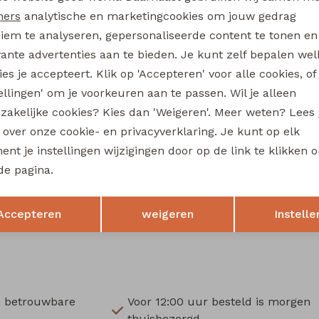
3316401 W20296 baby meisjes sweatshirt Paars donker
ners
analytische en marketingcookies om jouw gedrag
9,99
iem te analyseren, gepersonaliseerde content te tonen en
vante advertenties aan te bieden. Je kunt zelf bepalen wel
boe newborn
bakkaboe newborn
es je accepteert. Klik op 'Accepteren' voor alle cookies, of
3316203 W20294 baby meisjes lange broek Ecru
tellingen' om je voorkeuren aan te passen. Wil je alleen
12,99
zakelijke cookies? Kies dan 'Weigeren'. Meer weten? Lees
s over onze cookie- en privacyverklaring. Je kunt op elk
boe newborn
bakkaboe newborn
nt je instellingen wijzigingen door op de link te klikken 
3316200 W20289 baby meisjes legging Rose
de pagina.
8,99
Opslaan
Terug
Accepteren
weigeren
Instelle
n betrouwbare
Voor 12:00 uur besteld is morgen
thuisbezorgd