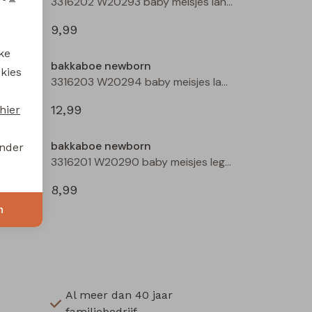
3316202 W20293 baby meisjes lange broek Ecru
3316202 W20293 baby meisjes lange broek Mauve
9,99
ke
bakkaboe newborn
 kies
3316203 W20294 baby meisjes lange broek Peach
3316203 W20294 baby meisjes lange broek Taupe
12,99
hier
bakkaboe newborn
onder
3316201 W20290 baby meisjes legging Ecru melee
3316201 W20290 baby meisjes legging Peach
8,99
n
Al meer dan 40 jaar
familiebedrijf