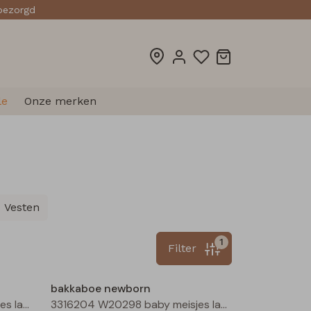
sbezorgd
le
Onze merken
Vesten
1
Filter
Nieuw
Nieuw
bakkaboe newborn
3316204 W20298 baby meisjes lange broek Ecru
3316204 W20298 baby meisjes lange broek Rose