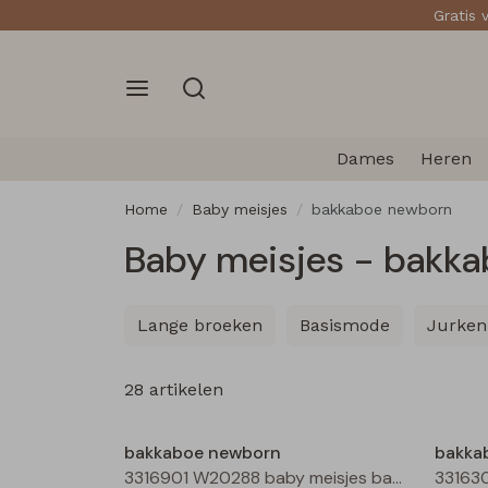
Gratis 
Dames
Heren
Home
Baby meisjes
bakkaboe newborn
Baby meisjes - bakk
Lange broeken
Basismode
Jurken
28 artikelen
Nieuw
bakkaboe newborn
bakka
3316901 W20288 baby meisjes basismode Ecru