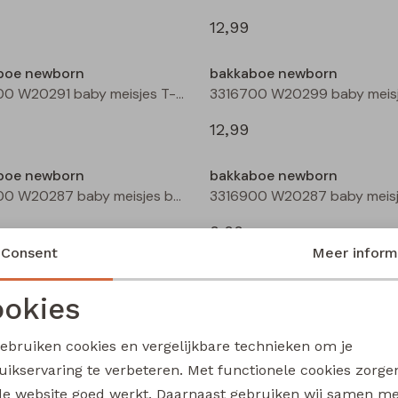
12,99
boe newborn
bakkaboe newborn
3316600 W20291 baby meisjes T-shirt lm Peach
12,99
boe newborn
bakkaboe newborn
3316900 W20287 baby meisjes basismode Ecru
9,99
Consent
Meer inform
boe newborn
bakkaboe newborn
3316902 W20292 baby meisjes basismode Ecru
okies
Noodzakelijke cookies
Personalisatie cookies
9,99
gebruiken cookies en vergelijkbare technieken om je
uikservaring te verbeteren. Met functionele cookies zorg
Analytische cookies
Marketing cookies
boe newborn
bakkaboe newborn
de website goed werkt. Daarnaast gebruiken wij samen m