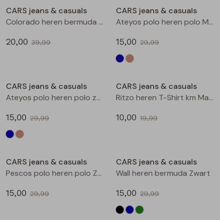
CARS jeans & casuals
CARS jeans & casuals
Blouses lange mouw
Bermuda's
Jackjes
Lange broeken
Lange broeken
Colorado heren bermuda l.stone denim
Ateyos polo heren polo Marine
20,00
15,00
39,99
29,99
Sweatshirts
Lange broek
Jassen
Leggings
Sale
Sale
Pullover
Bermudas
Rokken
CARS jeans & casuals
CARS jeans & casuals
Ateyos polo heren polo zand
Ritzo heren T-Shirt km Marine
Vesten
Lange broeken
Sweatshirts
15,00
10,00
29,99
19,99
Gilet spencers
Leggings
T-shirts lange mouw
Sale
Sale
CARS jeans & casuals
CARS jeans & casuals
Jackjes
Rokken
Tops
Pescos polo heren polo Zwart
Wall heren bermuda Zwart
Blazers
Vesten
15,00
15,00
29,99
29,99
Sale
Sale