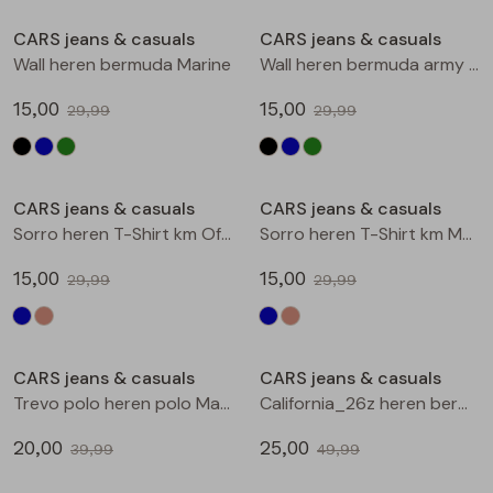
Buitenjack
CARS jeans & casuals
CARS jeans & casuals
Wall heren bermuda Marine
Wall heren bermuda army groen
Bermuda's
15,00
15,00
29,99
29,99
Piraat broeken
Sale
Sale
Lange broeken
CARS jeans & casuals
CARS jeans & casuals
Sorro heren T-Shirt km Offwhite
Sorro heren T-Shirt km Marine
Rokken
15,00
15,00
29,99
29,99
Sale
Sale
CARS jeans & casuals
CARS jeans & casuals
Trevo polo heren polo Marine
California_26z heren bermuda Bleach denim
20,00
25,00
39,99
49,99
Sale
Sale