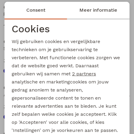
CARS jeans & casuals
CARS jeans & casuals
Consent
Meer informatie
Pluyo heren T-Shirt km grijs
Somo polo heren polo blue
Cookies
15,00
20,00
29,99
39,99
Sale
Sale
Noodzakelijke cookies
Wij gebruiken cookies en vergelijkbare
CARS jeans & casuals
CARS jeans & casuals
Personalisatie cookies
Stinger heren buiten jack Marine
Stinger heren buiten jack taupe
technieken om je gebruikservaring te
verbeteren. Met functionele cookies zorgen we
Analytische cookies
35,00
35,00
69,99
69,99
dat de website goed werkt. Daarnaast
Marketing cookies
gebruiken wij samen met
2 partners
Sale
Sale
analytische en marketingcookies om jouw
CARS jeans & casuals
CARS jeans & casuals
gedrag anoniem te analyseren,
Atyor heren buiten jack Marine
Atyor heren buiten jack army groen
gepersonaliseerde content te tonen en
relevante advertenties aan te bieden. Je kunt
35,00
35,00
69,99
69,99
zelf bepalen welke cookies je accepteert. Klik
op 'Accepteren' voor alle cookies, of kies
Sale
'Instellingen' om je voorkeuren aan te passen.
CARS jeans & casuals
CARS jeans & casuals