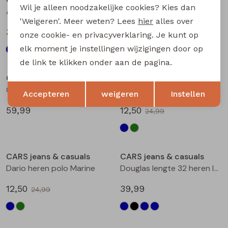
Wil je alleen noodzakelijke cookies? Kies dan
Atyor heren buiten jack Kit
Guard lengte 32 heren lange broek d.stone denim
'Weigeren'. Meer weten? Lees
hier
alles over
35,00
59,99
69,99
onze cookie- en privacyverklaring. Je kunt op
elk moment je instellingen wijzigingen door op
Sale
de link te klikken onder aan de pagina.
CARS jeans & casuals
CARS jeans & casuals
Opslaan
Terug
Guard lengte 34 heren lange broek d.stone denim
Dario heren polo mint groen
Accepteren
weigeren
Instellen
59,99
12,50
24,99
Sale
CARS jeans & casuals
CARS jeans & casuals
Dario heren polo Marine
Douglas lengte 32 heren lange broek l.stone denim
12,50
39,99
24,99