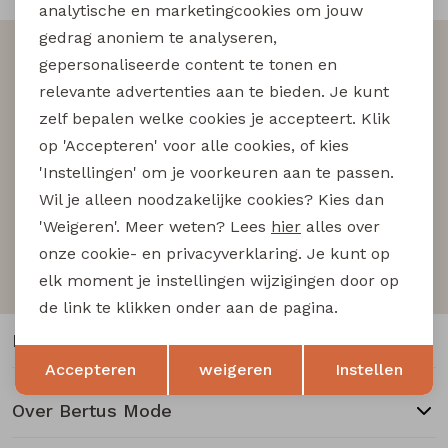
Buitenjack
analytische en marketingcookies om jouw
gedrag anoniem te analyseren,
Altijd als eerste op de hoogte zijn?
Bermuda's
gepersonaliseerde content te tonen en
Schrijf je in voor onze nieuwsbrief en wees als eerst
relevante advertenties aan te bieden. Je kunt
op de hoogte van nieuwe acties!
Piraat broeken
zelf bepalen welke cookies je accepteert. Klik
op 'Accepteren' voor alle cookies, of kies
'Instellingen' om je voorkeuren aan te passen.
Lange broeken
Wil je alleen noodzakelijke cookies? Kies dan
Aanmelden
'Weigeren'. Meer weten? Lees
hier
alles over
Rokken
onze cookie- en privacyverklaring. Je kunt op
Hoe we met je data omgaan? Bekijk dit in onze
privacyverklaring.
elk moment je instellingen wijzigingen door op
de link te klikken onder aan de pagina.
Klantenservice
Opslaan
Terug
Accepteren
weigeren
Instellen
Over Bertus Mode