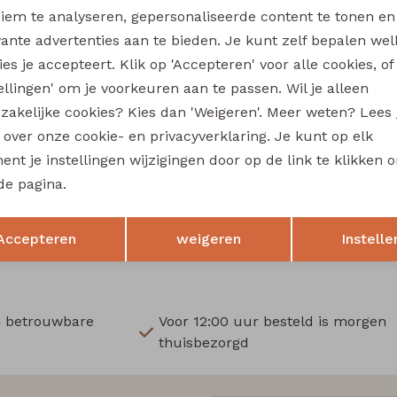
Wi
iem te analyseren, gepersonaliseerde content te tonen en
vante advertenties aan te bieden. Je kunt zelf bepalen wel
Ru
es je accepteert. Klik op 'Accepteren' voor alle cookies, of
tellingen' om je voorkeuren aan te passen. Wil je alleen
zakelijke cookies? Kies dan 'Weigeren'. Meer weten? Lees
s over onze cookie- en privacyverklaring. Je kunt op elk
nt je instellingen wijzigingen door op de link te klikken 
de pagina.
Opslaan
Terug
Accepteren
weigeren
Instelle
n betrouwbare
Voor 12:00 uur besteld is morgen
thuisbezorgd