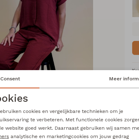
Ke
Consent
Meer inform
Me
Ca
okies
Le
Noodzakelijke cookies
Personalisatie cookies
Be
gebruiken cookies en vergelijkbare technieken om je
Kl
uikservaring te verbeteren. Met functionele cookies zorg
Analytische cookies
Marketing cookies
de website goed werkt. Daarnaast gebruiken wij samen m
ners
analytische en marketingcookies om jouw gedrag