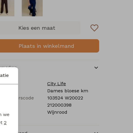
Kies een maat
Plaats in winkelmand
nmerken
atie
rk
City Life
tegorie
Dames bloese km
verancierscode
103524 W20022
stelcode
212000398
eur
Wijnrood
en we
et
2