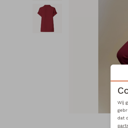
Co
Wij 
gebr
dat 
part