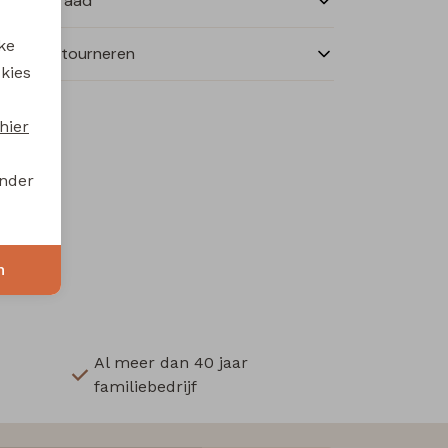
nkelvoorraad
ke
ilen en retourneren
 kies
hier
onder
n
Al meer dan 40 jaar
familiebedrijf