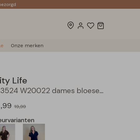
sbezorgd
le
Onze merken
ity Life
103524 W20022 dames bloese km Wijnrood
4,99
19,99
eurvarianten