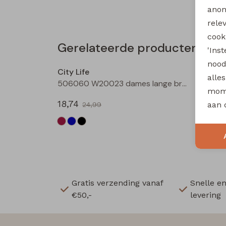
anon
rele
cooki
Gerelateerde producten
'Ins
Sale
nood
City Life
alle
506060 W20023 dames lange broek Wijnrood
mome
18,74
aan 
24,99
Gratis verzending vanaf
Snelle e
€50,-
levering