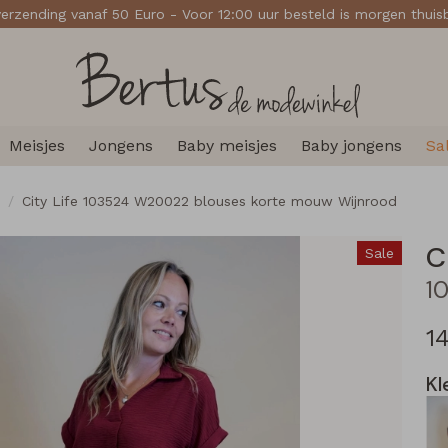
verzending vanaf 50 Euro - Voor 12:00 uur besteld is morgen thui
Meisjes
Jongens
Baby meisjes
Baby jongens
Sa
City Life 103524 W20022 blouses korte mouw Wijnrood
C
Sale
1
Kl