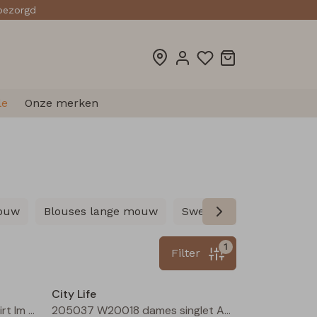
sbezorgd
le
Onze merken
mouw
Blouses lange mouw
Sweatshirts
Pullover
1
Filter
Nieuw
Sale
City Life
213019 W20440 dames T-shirt lm Bruin
205037 W20018 dames singlet Aubergine