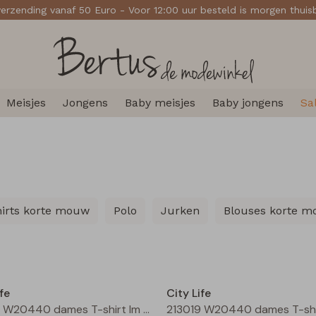
verzending vanaf 50 Euro - Voor 12:00 uur besteld is morgen thui
Meisjes
Jongens
Baby meisjes
Baby jongens
Sa
hirts korte mouw
Polo
Jurken
Blouses korte 
Nieuw
fe
City Life
213019 W20440 dames T-shirt lm Moss