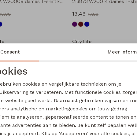
211571A W20009 dames T-shirt km Petrol
13,49
16,99
17,99
Sale
fe
City Life
213874 W20020 dames T-shirt km Aubergine
Consent
Meer inform
13,49
17,99
17,99
okies
Noodzakelijke cookies
Personalisatie cookies
Sale
gebruiken cookies en vergelijkbare technieken om je
fe
City Life
uikservaring te verbeteren. Met functionele cookies zorg
Analytische cookies
Marketing cookies
213875 W20010 dames T-shirt km Petrol
de website goed werkt. Daarnaast gebruiken wij samen m
14,99
ners
analytische en marketingcookies om jouw gedrag
17,99
19,99
iem te analyseren, gepersonaliseerde content te tonen en
Sale
vante advertenties aan te bieden. Je kunt zelf bepalen wel
es je accepteert. Klik op 'Accepteren' voor alle cookies, of
fe
City Life