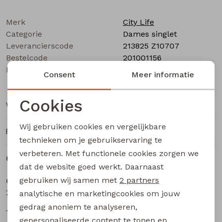
Buitenjack
Merk
City Life
Bermuda's
Categorie
Dames singlet
Leverancierscode
213825 Z10707
Bestelcode
Piraat broeken
201001156
Kleur
Marine
Consent
Meer informatie
Lange broeken
Cookies
Winkelvoorraad
Noodzakelijke cookies
Rokken
Wij gebruiken cookies en vergelijkbare
Ruilen en retourneren
Personalisatie cookies
technieken om je gebruikservaring te
verbeteren. Met functionele cookies zorgen we
Analytische cookies
Gerelateerde producten
Sale
Sale
dat de website goed werkt. Daarnaast
Marketing cookies
gebruiken wij samen met
2 partners
City Life
City Life
205037 W20018 dames singlet Aubergine
214286 W20012 dames singlet Petrol
analytische en marketingcookies om jouw
gedrag anoniem te analyseren,
12,74
11,24
16,99
14,99
gepersonaliseerde content te tonen en