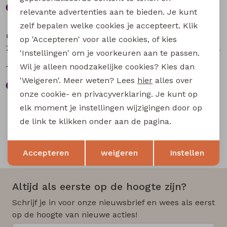
relevante advertenties aan te bieden. Je kunt
Sale
Sale
zelf bepalen welke cookies je accepteert. Klik
City Life
City Life
op 'Accepteren' voor alle cookies, of kies
214286 W20012 dames singlet Aubergine
206902 W20015 dames singlet Petrol
'Instellingen' om je voorkeuren aan te passen.
Wil je alleen noodzakelijke cookies? Kies dan
11,24
12,74
14,99
16,99
'Weigeren'. Meer weten? Lees
hier
alles over
onze cookie- en privacyverklaring. Je kunt op
elk moment je instellingen wijzigingen door op
de link te klikken onder aan de pagina.
Opslaan
Terug
Snelle en betrouwbare levering
Accepteren
weigeren
Instellen
Altijd als eerste op de hoogte zijn?
Schrijf je in voor onze nieuwsbrief en wees als eerst
op de hoogte van nieuwe acties!