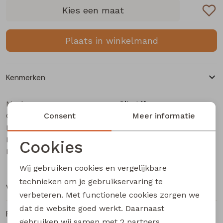
Buitenjack
Kies een maat
Bermuda's
Plaats in winkelmand
Piraat broeken
Kenmerken
Lange broeken
Merk
City Life
Categorie
Rokken
Consent
Dames singlet
Meer informatie
Leverancierscode
LT66697 Z10556
Bestelcode
201001137
Cookies
Kleur
Kit
Noodzakelijke cookies
Wij gebruiken cookies en vergelijkbare
Personalisatie cookies
technieken om je gebruikservaring te
Winkelvoorraad
verbeteren. Met functionele cookies zorgen we
Analytische cookies
dat de website goed werkt. Daarnaast
Ruilen en retourneren
Marketing cookies
gebruiken wij samen met
2 partners