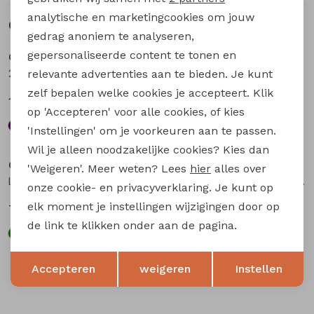
analytische en marketingcookies om jouw
Gerelateerde producten
Sale
Sale
gedrag anoniem te analyseren,
gepersonaliseerde content te tonen en
City Life
City Life
205037 W20018 dames singlet Aubergine
214286 W20012 dames singlet Petrol
relevante advertenties aan te bieden. Je kunt
zelf bepalen welke cookies je accepteert. Klik
12,74
11,24
16,99
14,99
op 'Accepteren' voor alle cookies, of kies
'Instellingen' om je voorkeuren aan te passen.
Sale
Sale
Wil je alleen noodzakelijke cookies? Kies dan
City Life
City Life
'Weigeren'. Meer weten? Lees
hier
alles over
LT66697 Z10556 dames singlet Army
206902 W20015 dames singlet Aubergine
onze cookie- en privacyverklaring. Je kunt op
elk moment je instellingen wijzigingen door op
7,50
12,74
14,99
16,99
de link te klikken onder aan de pagina.
Opslaan
Terug
Accepteren
weigeren
Instellen