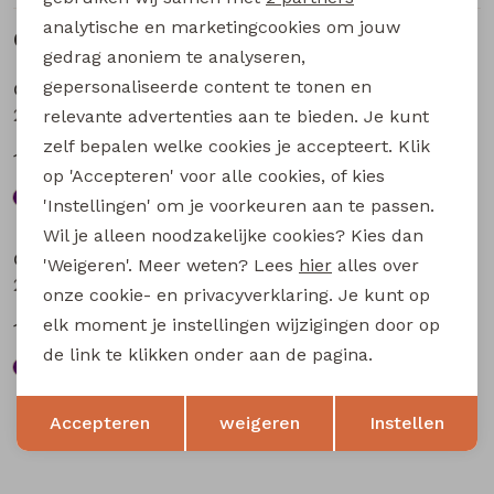
analytische en marketingcookies om jouw
Gerelateerde producten
Sale
Sale
gedrag anoniem te analyseren,
gepersonaliseerde content te tonen en
City Life
City Life
211571A-01* W20016 dames T-shirt km aubergine
211571A-01* W20016 dames T-shirt km bruin
relevante advertenties aan te bieden. Je kunt
zelf bepalen welke cookies je accepteert. Klik
13,49
13,49
17,99
17,99
op 'Accepteren' voor alle cookies, of kies
'Instellingen' om je voorkeuren aan te passen.
Sale
Sale
Wil je alleen noodzakelijke cookies? Kies dan
City Life
City Life
'Weigeren'. Meer weten? Lees
hier
alles over
213873 W20014 dames T-shirt km Petrol
213874 W20020 dames T-shirt km Bruin
onze cookie- en privacyverklaring. Je kunt op
elk moment je instellingen wijzigingen door op
13,49
13,49
17,99
17,99
de link te klikken onder aan de pagina.
Opslaan
Terug
Accepteren
weigeren
Instellen