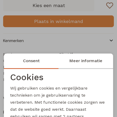
Buitenjack
Kies een maat
Bermuda's
Plaats in winkelmand
Piraat broeken
Kenmerken
Lange broeken
Merk
City Life
Categorie
Rokken
Consent
Dames T-Shirt km
Meer informatie
Leverancierscode
214290 W20011
Bestelcode
203002572
Cookies
Kleur
Bruin
Noodzakelijke cookies
Wij gebruiken cookies en vergelijkbare
Personalisatie cookies
technieken om je gebruikservaring te
Winkelvoorraad
verbeteren. Met functionele cookies zorgen we
Analytische cookies
dat de website goed werkt. Daarnaast
Ruilen en retourneren
Marketing cookies
gebruiken wij samen met
2 partners