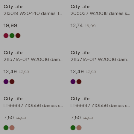
City Life
City Life
Blouses lange mouw
Bermuda's
Jackjes
Lange broeken
Lange broeken
213019 W20440 dames T-shirt lm Bruin
205037 W20018 dames singlet Aubergine
19,99
12,74
16,99
Sweatshirts
Lange broek
Jassen
Leggings
Sale
Sale
Pullover
Bermudas
Rokken
City Life
City Life
211571A-01* W20016 dames T-shirt km aubergine
211571A-01* W20016 dames T-shirt km bruin
Vesten
Lange broeken
Sweatshirts
13,49
13,49
17,99
17,99
Gilet spencers
Leggings
T-shirts lange mouw
Sale
Sale
City Life
City Life
Jackjes
Rokken
Tops
LT66697 Z10556 dames singlet Army
LT66697 Z10556 dames singlet Kit
Blazers
Vesten
7,50
7,50
14,99
14,99
Sale
Sale