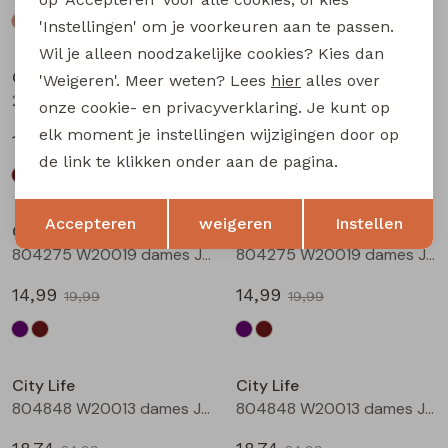
'Instellingen' om je voorkeuren aan te passen.
Sale
Sale
Wil je alleen noodzakelijke cookies? Kies dan
City Life
City Life
'Weigeren'. Meer weten? Lees
hier
alles over
214290 W20011 dames T-shirt km Bruin
214290 W20011 dames T-shirt km Marine
onze cookie- en privacyverklaring. Je kunt op
elk moment je instellingen wijzigingen door op
13,49
13,49
17,99
17,99
de link te klikken onder aan de pagina.
Sale
Sale
Opslaan
Terug
Accepteren
weigeren
Instellen
City Life
City Life
804275 W20019 dames Jurk Aubergine
804275 W20019 dames Jurk Bruin
14,99
14,99
19,99
19,99
Sale
Sale
City Life
City Life
804848 W20013 dames Jurk Aubergine
804848 W20013 dames Jurk Bruin