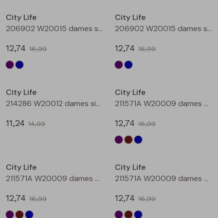
Buitenjack
City Life
City Life
206902 W20015 dames singlet Aubergine
206902 W20015 dames singlet Petrol
Bermuda's
12,74
12,74
16,99
16,99
Piraat broeken
Sale
Sale
Lange broeken
City Life
City Life
214286 W20012 dames singlet Petrol
211571A W20009 dames T-shirt km Aubergine
Rokken
11,24
12,74
14,99
16,99
Sale
Sale
City Life
City Life
211571A W20009 dames T-shirt km Bruin
211571A W20009 dames T-shirt km Petrol
12,74
12,74
16,99
16,99