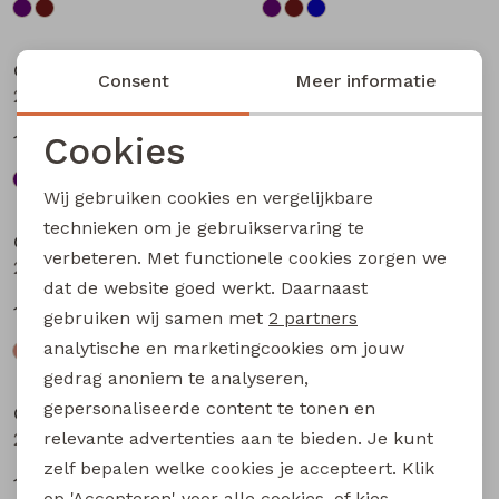
Sale
Sale
City Life
City Life
Consent
Meer informatie
213875 W20010 dames T-shirt km Bruin
213875 W20010 dames T-shirt km Petrol
Cookies
13,49
13,49
17,99
17,99
Noodzakelijke cookies
Wij gebruiken cookies en vergelijkbare
Sale
Sale
Personalisatie cookies
technieken om je gebruikservaring te
City Life
City Life
verbeteren. Met functionele cookies zorgen we
Analytische cookies
214289 W20030 dames T-shirt km Kit
214289 W20030 dames T-shirt km Bruin donker
dat de website goed werkt. Daarnaast
Marketing cookies
14,99
14,99
19,99
19,99
gebruiken wij samen met
2 partners
analytische en marketingcookies om jouw
Sale
Sale
gedrag anoniem te analyseren,
gepersonaliseerde content te tonen en
City Life
City Life
relevante advertenties aan te bieden. Je kunt
214289 W20030 dames T-shirt km Marine
214289 W20030 dames T-shirt km Petrol
zelf bepalen welke cookies je accepteert. Klik
14,99
14,99
19,99
19,99
op 'Accepteren' voor alle cookies, of kies