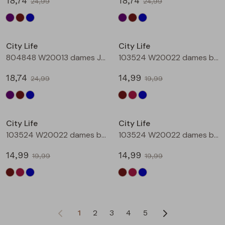
18,74
18,74
24,99
24,99
Sale
Sale
City Life
City Life
804848 W20013 dames Jurk Petrol
103524 W20022 dames bloese km Bruin donker
18,74
14,99
24,99
19,99
Sale
Sale
City Life
City Life
103524 W20022 dames bloese km Wijnrood
103524 W20022 dames bloese km Marine
14,99
14,99
19,99
19,99
1
2
3
4
5