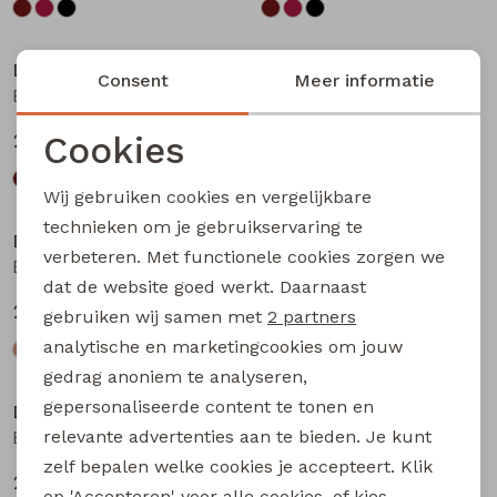
Nieuw
Nieuw
D-zine
D-zine
Consent
Meer informatie
Basia W20117 meisjes rok kort Bruin donker
Basia W20117 meisjes rok kort Bruin
Cookies
24,99
24,99
Noodzakelijke cookies
Wij gebruiken cookies en vergelijkbare
Personalisatie cookies
technieken om je gebruikservaring te
D-zine
D-zine
verbeteren. Met functionele cookies zorgen we
Analytische cookies
Babse W20238 meisjes sweatshirt Kit
Babse W20238 meisjes sweatshirt Rose
dat de website goed werkt. Daarnaast
Marketing cookies
24,99
24,99
gebruiken wij samen met
2 partners
analytische en marketingcookies om jouw
gedrag anoniem te analyseren,
gepersonaliseerde content te tonen en
D-zine
D-zine
relevante advertenties aan te bieden. Je kunt
Babse W20238 meisjes sweatshirt Cyclaam
Bailee W20080 meisjes sweatshirt Raf
zelf bepalen welke cookies je accepteert. Klik
24,99
19,99
op 'Accepteren' voor alle cookies, of kies