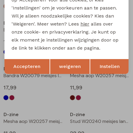
'Instellingen' om je voorkeuren aan te passen.
Wil je alleen noodzakelijke cookies? Kies dan
D-zine
D-zine
'Weigeren'. Meer weten? Lees
hier
alles over
Bailee W20080 meisjes sweatshirt Wijnrood
Bandra W20079 meisjes lange broek Raf
onze cookie- en privacyverklaring. Je kunt op
elk moment je instellingen wijzigingen door op
19,99
17,99
de link te klikken onder aan de pagina.
Opslaan
Terug
Accepteren
weigeren
Instellen
D-zine
D-zine
Bandra W20079 meisjes lange broek Wijnrood
Mesha aop W20257 meisjes t-shirts lange mouw Bruin donker
17,99
11,99
D-zine
D-zine
Mesha aop W20257 meisjes t-shirts lange mouw Wijnrood
Stud W20240 meisjes lange broek Denim grey