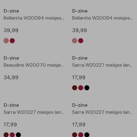
Buitenjack
D-zine
D-zine
Bellanita W20094 meisjes buiten jack Zand
Bellanita W20094 meisjes buiten jack Wijnrood
Bermuda's
39,99
39,99
Piraat broeken
Nieuw
Nieuw
Lange broeken
D-zine
D-zine
Beaudine W20070 meisjes lange broek Bruin donker
Sarra W20227 meisjes lange broek Bruin donker
Rokken
34,99
17,99
Nieuw
Nieuw
D-zine
D-zine
Sarra W20227 meisjes lange broek Wijnrood
Sarra W20227 meisjes lange broek Zwart
17,99
17,99