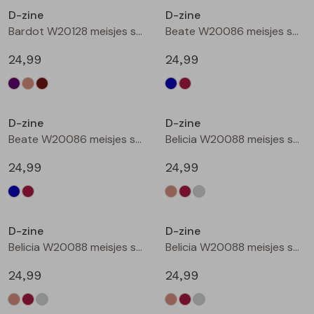
D-zine
D-zine
Blouses lange mouw
Bermuda's
Jackjes
Lange broeken
Lange broeken
Bardot W20128 meisjes sweatshirt Bruin donker
Beate W20086 meisjes sweatshirt Marine
24,99
24,99
Sweatshirts
Lange broek
Jassen
Leggings
Nieuw
Nieuw
Pullover
Bermudas
Rokken
D-zine
D-zine
Beate W20086 meisjes sweatshirt Wijnrood
Belicia W20088 meisjes sweatshirt Ecru melee
Vesten
Lange broeken
Sweatshirts
24,99
24,99
Gilet spencers
Leggings
T-shirts lange mouw
Nieuw
Nieuw
D-zine
D-zine
Jackjes
Rokken
Tops
Belicia W20088 meisjes sweatshirt Wijnrood
Belicia W20088 meisjes sweatshirt Grey melee
Blazers
Vesten
24,99
24,99
Nieuw
Nieuw