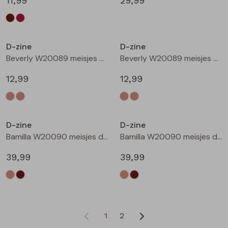
11,99
29,99
D-zine
D-zine
Beverly W20089 meisjes T-shirt korte mouw Ecru
Beverly W20089 meisjes T-shirt korte mouw Ecru melee
12,99
12,99
D-zine
D-zine
Bamilla W20090 meisjes denim jack Kit
Bamilla W20090 meisjes denim jack Bruin
39,99
39,99
1
2