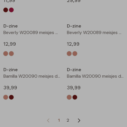
11,99
29,99
D-zine
D-zine
Beverly W20089 meisjes T-shirt korte mouw Ecru
Beverly W20089 meisjes T-shirt korte mouw Ecru melee
12,99
12,99
D-zine
D-zine
Bamilla W20090 meisjes denim jack Kit
Bamilla W20090 meisjes denim jack Bruin
39,99
39,99
1
2