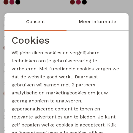
Nieuw
Nieuw
D-zine
D-zine
Consent
Meer informatie
Basia W20117 meisjes rok kort Bruin donker
Basia W20117 meisjes rok kort Bruin
Cookies
24,99
24,99
Noodzakelijke cookies
Wij gebruiken cookies en vergelijkbare
Personalisatie cookies
technieken om je gebruikservaring te
D-zine
D-zine
verbeteren. Met functionele cookies zorgen we
Analytische cookies
Babse W20238 meisjes sweatshirt Kit
Babse W20238 meisjes sweatshirt Rose
dat de website goed werkt. Daarnaast
Marketing cookies
24,99
24,99
gebruiken wij samen met
2 partners
analytische en marketingcookies om jouw
gedrag anoniem te analyseren,
gepersonaliseerde content te tonen en
D-zine
D-zine
relevante advertenties aan te bieden. Je kunt
Babse W20238 meisjes sweatshirt Cyclaam
Bailee W20080 meisjes sweatshirt Raf
zelf bepalen welke cookies je accepteert. Klik
24,99
19,99
op 'Accepteren' voor alle cookies, of kies