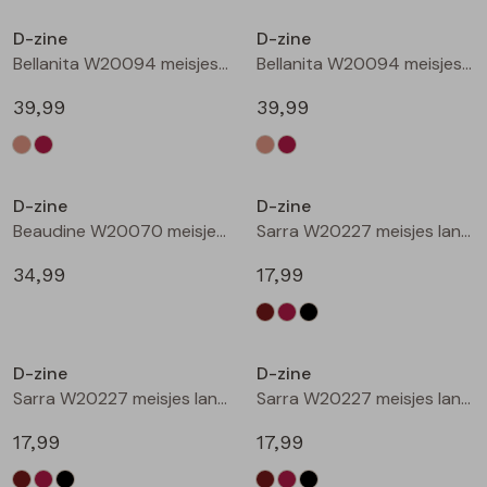
Buitenjack
D-zine
D-zine
Bellanita W20094 meisjes buiten jack Zand
Bellanita W20094 meisjes buiten jack Wijnrood
Bermuda's
39,99
39,99
Piraat broeken
Nieuw
Nieuw
Lange broeken
D-zine
D-zine
Beaudine W20070 meisjes lange broek Bruin donker
Sarra W20227 meisjes lange broek Bruin donker
Rokken
34,99
17,99
Nieuw
Nieuw
D-zine
D-zine
Sarra W20227 meisjes lange broek Wijnrood
Sarra W20227 meisjes lange broek Zwart
17,99
17,99