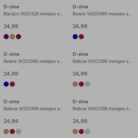
D-zine
D-zine
Blouses lange mouw
Bermuda's
Jackjes
Lange broeken
Lange broeken
Bardot W20128 meisjes sweatshirt Bruin donker
Beate W20086 meisjes sweatshirt Marine
24,99
24,99
Sweatshirts
Lange broek
Jassen
Leggings
Nieuw
Nieuw
Pullover
Bermudas
Rokken
D-zine
D-zine
Beate W20086 meisjes sweatshirt Wijnrood
Belicia W20088 meisjes sweatshirt Ecru melee
Vesten
Lange broeken
Sweatshirts
24,99
24,99
Gilet spencers
Leggings
T-shirts lange mouw
Nieuw
Nieuw
D-zine
D-zine
Jackjes
Rokken
Tops
Belicia W20088 meisjes sweatshirt Wijnrood
Belicia W20088 meisjes sweatshirt Grey melee
Blazers
Vesten
24,99
24,99
Nieuw
Nieuw