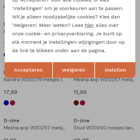
'Instellingen' om je voorkeuren aan te passen.
Wil je alleen noodzakelijke cookies? Kies dan
D-zine
D-zine
'Weigeren'. Meer weten? Lees
hier
alles over
Bailee W20080 meisjes sweatshirt Wijnrood
Bandra W20079 meisjes lange broek Raf
onze cookie- en privacyverklaring. Je kunt op
elk moment je instellingen wijzigingen door op
19,99
17,99
de link te klikken onder aan de pagina.
Opslaan
Terug
Accepteren
weigeren
Instellen
D-zine
D-zine
Bandra W20079 meisjes lange broek Wijnrood
Mesha aop W20257 meisjes t-shirts lange mouw Bruin donker
17,99
11,99
D-zine
D-zine
Mesha aop W20257 meisjes t-shirts lange mouw Wijnrood
Stud W20240 meisjes lange broek Denim grey