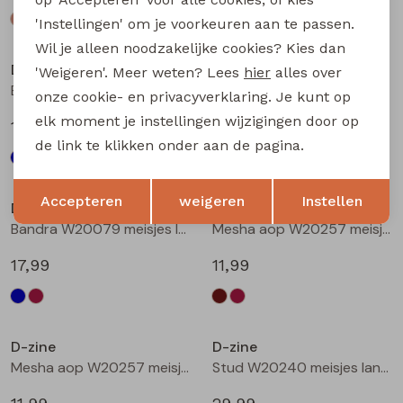
'Instellingen' om je voorkeuren aan te passen.
Wil je alleen noodzakelijke cookies? Kies dan
D-zine
D-zine
'Weigeren'. Meer weten? Lees
hier
alles over
Bailee W20080 meisjes sweatshirt Wijnrood
Bandra W20079 meisjes lange broek Raf
onze cookie- en privacyverklaring. Je kunt op
elk moment je instellingen wijzigingen door op
19,99
17,99
de link te klikken onder aan de pagina.
Opslaan
Terug
Accepteren
weigeren
Instellen
D-zine
D-zine
Bandra W20079 meisjes lange broek Wijnrood
Mesha aop W20257 meisjes t-shirts lange mouw Bruin donker
17,99
11,99
D-zine
D-zine
Mesha aop W20257 meisjes t-shirts lange mouw Wijnrood
Stud W20240 meisjes lange broek Denim grey