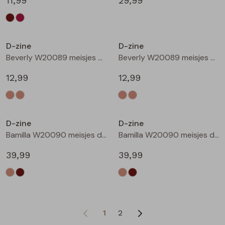
11,99
29,99
D-zine
D-zine
Beverly W20089 meisjes T-shirt korte mouw Ecru
Beverly W20089 meisjes T-shirt korte mouw Ecru melee
12,99
12,99
D-zine
D-zine
Bamilla W20090 meisjes denim jack Kit
Bamilla W20090 meisjes denim jack Bruin
39,99
39,99
1
2