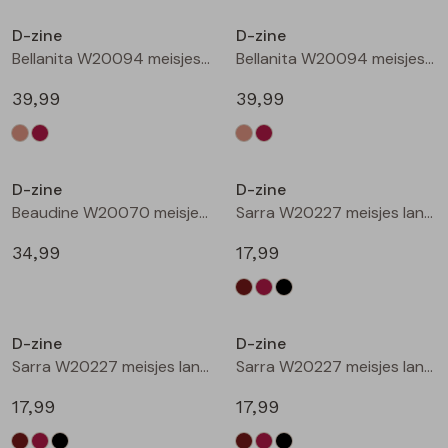
Buitenjack
D-zine
D-zine
Bellanita W20094 meisjes buiten jack Zand
Bellanita W20094 meisjes buiten jack Wijnrood
Bermuda's
39,99
39,99
Piraat broeken
Nieuw
Nieuw
Lange broeken
D-zine
D-zine
Beaudine W20070 meisjes lange broek Bruin donker
Sarra W20227 meisjes lange broek Bruin donker
Rokken
34,99
17,99
Nieuw
Nieuw
D-zine
D-zine
Sarra W20227 meisjes lange broek Wijnrood
Sarra W20227 meisjes lange broek Zwart
17,99
17,99