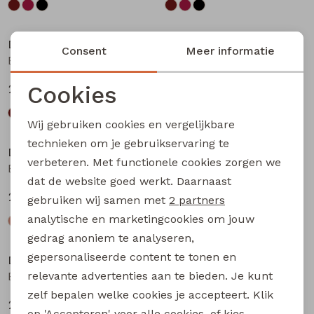
Nieuw
Nieuw
D-zine
D-zine
Consent
Meer informatie
Basia W20117 meisjes rok kort Bruin donker
Basia W20117 meisjes rok kort Bruin
Cookies
24,99
24,99
Noodzakelijke cookies
Wij gebruiken cookies en vergelijkbare
Personalisatie cookies
technieken om je gebruikservaring te
D-zine
D-zine
verbeteren. Met functionele cookies zorgen we
Analytische cookies
Babse W20238 meisjes sweatshirt Kit
Babse W20238 meisjes sweatshirt Rose
dat de website goed werkt. Daarnaast
Marketing cookies
24,99
24,99
gebruiken wij samen met
2 partners
analytische en marketingcookies om jouw
gedrag anoniem te analyseren,
gepersonaliseerde content te tonen en
D-zine
D-zine
relevante advertenties aan te bieden. Je kunt
Babse W20238 meisjes sweatshirt Cyclaam
Bailee W20080 meisjes sweatshirt Raf
zelf bepalen welke cookies je accepteert. Klik
24,99
19,99
op 'Accepteren' voor alle cookies, of kies