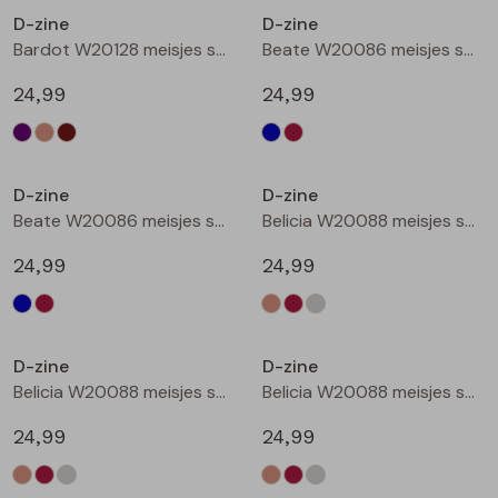
D-zine
D-zine
Blouses lange mouw
Bermuda's
Jackjes
Lange broeken
Lange broeken
Bardot W20128 meisjes sweatshirt Bruin donker
Beate W20086 meisjes sweatshirt Marine
24,99
24,99
Sweatshirts
Lange broek
Jassen
Leggings
Nieuw
Nieuw
Pullover
Bermudas
Rokken
D-zine
D-zine
Beate W20086 meisjes sweatshirt Wijnrood
Belicia W20088 meisjes sweatshirt Ecru melee
Vesten
Lange broeken
Sweatshirts
24,99
24,99
Gilet spencers
Leggings
T-shirts lange mouw
Nieuw
Nieuw
D-zine
D-zine
Jackjes
Rokken
Tops
Belicia W20088 meisjes sweatshirt Wijnrood
Belicia W20088 meisjes sweatshirt Grey melee
Blazers
Vesten
24,99
24,99
Nieuw
Nieuw