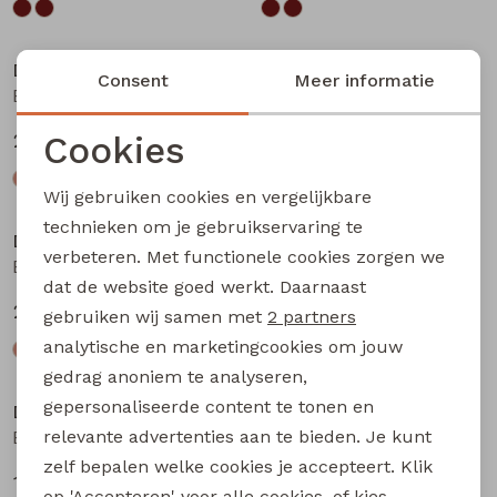
D-zine
D-zine
Consent
Meer informatie
Babse W20238 meisjes sweatshirt Kit
Babse W20238 meisjes sweatshirt Rose
Cookies
24,99
24,99
Noodzakelijke cookies
Wij gebruiken cookies en vergelijkbare
Personalisatie cookies
technieken om je gebruikservaring te
D-zine
D-zine
verbeteren. Met functionele cookies zorgen we
Analytische cookies
Babse W20238 meisjes sweatshirt Cyclaam
Bailee W20080 meisjes sweatshirt Raf
dat de website goed werkt. Daarnaast
Marketing cookies
24,99
19,99
gebruiken wij samen met
2 partners
analytische en marketingcookies om jouw
gedrag anoniem te analyseren,
gepersonaliseerde content te tonen en
D-zine
D-zine
relevante advertenties aan te bieden. Je kunt
Bailee W20080 meisjes sweatshirt Wijnrood
Bandra W20079 meisjes lange broek Raf
zelf bepalen welke cookies je accepteert. Klik
19,99
17,99
op 'Accepteren' voor alle cookies, of kies