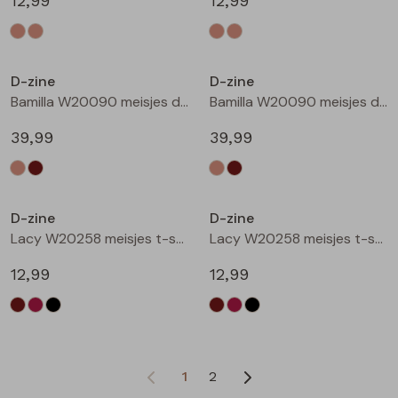
12,99
12,99
D-zine
D-zine
Bamilla W20090 meisjes denim jack Kit
Bamilla W20090 meisjes denim jack Bruin
39,99
39,99
D-zine
D-zine
Lacy W20258 meisjes t-shirts lange mouw Bruin donker
Lacy W20258 meisjes t-shirts lange mouw Wijnrood
12,99
12,99
1
2