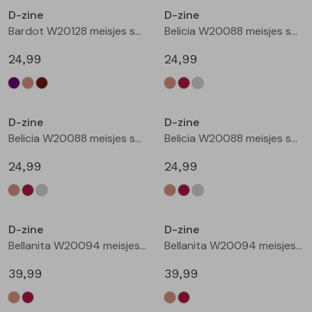
D-zine
D-zine
Blouses lange mouw
Bermuda's
Jackjes
Lange broeken
Lange broeken
Bardot W20128 meisjes sweatshirt Bruin donker
Belicia W20088 meisjes sweatshirt Ecru melee
24,99
24,99
Sweatshirts
Lange broek
Jassen
Leggings
Nieuw
Nieuw
Pullover
Bermudas
Rokken
D-zine
D-zine
Belicia W20088 meisjes sweatshirt Wijnrood
Belicia W20088 meisjes sweatshirt Grey melee
Vesten
Lange broeken
Sweatshirts
24,99
24,99
Gilet spencers
Leggings
T-shirts lange mouw
Nieuw
Nieuw
D-zine
D-zine
Jackjes
Rokken
Tops
Bellanita W20094 meisjes buiten jack Zand
Bellanita W20094 meisjes buiten jack Wijnrood
Blazers
Vesten
39,99
39,99
Nieuw
Nieuw