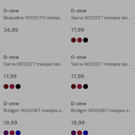
Buitenjack
D-zine
D-zine
Beaudine W20070 meisjes lange broek Bruin donker
Sarra W20227 meisjes lange broek Bruin donker
Bermuda's
34,99
17,99
Piraat broeken
Nieuw
Nieuw
Lange broeken
D-zine
D-zine
Sarra W20227 meisjes lange broek Wijnrood
Sarra W20227 meisjes lange broek Zwart
Rokken
17,99
17,99
Nieuw
Nieuw
D-zine
D-zine
Bridget W20087 meisjes sweatshirt Cyclaam
Bridget W20087 meisjes sweatshirt Wijnrood
19,99
19,99