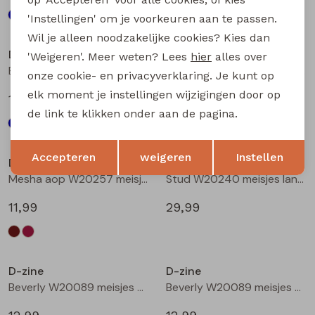
'Instellingen' om je voorkeuren aan te passen.
Wil je alleen noodzakelijke cookies? Kies dan
D-zine
D-zine
'Weigeren'. Meer weten? Lees
hier
alles over
Bandra W20079 meisjes lange broek Wijnrood
Mesha aop W20257 meisjes t-shirts lange mouw Bruin donker
onze cookie- en privacyverklaring. Je kunt op
elk moment je instellingen wijzigingen door op
17,99
11,99
de link te klikken onder aan de pagina.
Opslaan
Terug
Accepteren
weigeren
Instellen
D-zine
D-zine
Mesha aop W20257 meisjes t-shirts lange mouw Wijnrood
Stud W20240 meisjes lange broek Denim grey
11,99
29,99
D-zine
D-zine
Beverly W20089 meisjes T-shirt korte mouw Ecru
Beverly W20089 meisjes T-shirt korte mouw Ecru melee