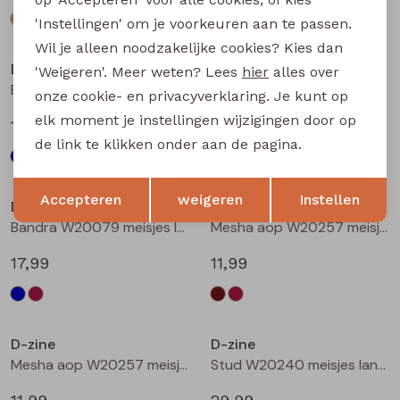
'Instellingen' om je voorkeuren aan te passen.
Wil je alleen noodzakelijke cookies? Kies dan
D-zine
D-zine
'Weigeren'. Meer weten? Lees
hier
alles over
Bailee W20080 meisjes sweatshirt Wijnrood
Bandra W20079 meisjes lange broek Raf
onze cookie- en privacyverklaring. Je kunt op
elk moment je instellingen wijzigingen door op
19,99
17,99
de link te klikken onder aan de pagina.
Opslaan
Terug
Accepteren
weigeren
Instellen
D-zine
D-zine
Bandra W20079 meisjes lange broek Wijnrood
Mesha aop W20257 meisjes t-shirts lange mouw Bruin donker
17,99
11,99
D-zine
D-zine
Mesha aop W20257 meisjes t-shirts lange mouw Wijnrood
Stud W20240 meisjes lange broek Denim grey