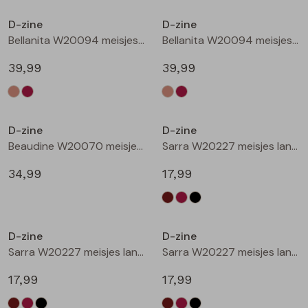
Buitenjack
D-zine
D-zine
Bellanita W20094 meisjes buiten jack Zand
Bellanita W20094 meisjes buiten jack Wijnrood
Bermuda's
39,99
39,99
Piraat broeken
Nieuw
Nieuw
Lange broeken
D-zine
D-zine
Beaudine W20070 meisjes lange broek Bruin donker
Sarra W20227 meisjes lange broek Bruin donker
Rokken
34,99
17,99
Nieuw
Nieuw
D-zine
D-zine
Sarra W20227 meisjes lange broek Wijnrood
Sarra W20227 meisjes lange broek Zwart
17,99
17,99