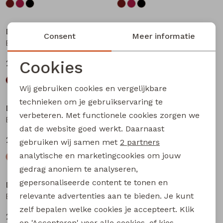
Nieuw
Nieuw
D-zine
D-zine
Consent
Meer informatie
Basia W20117 meisjes rok kort Bruin donker
Basia W20117 meisjes rok kort Bruin
Cookies
24,99
24,99
Noodzakelijke cookies
Wij gebruiken cookies en vergelijkbare
Personalisatie cookies
technieken om je gebruikservaring te
D-zine
D-zine
verbeteren. Met functionele cookies zorgen we
Analytische cookies
Babse W20238 meisjes sweatshirt Kit
Babse W20238 meisjes sweatshirt Rose
dat de website goed werkt. Daarnaast
Marketing cookies
24,99
24,99
gebruiken wij samen met
2 partners
analytische en marketingcookies om jouw
gedrag anoniem te analyseren,
gepersonaliseerde content te tonen en
D-zine
D-zine
relevante advertenties aan te bieden. Je kunt
Babse W20238 meisjes sweatshirt Cyclaam
Bailee W20080 meisjes sweatshirt Raf
zelf bepalen welke cookies je accepteert. Klik
24,99
19,99
op 'Accepteren' voor alle cookies, of kies