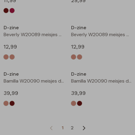
11,99
29,99
D-zine
D-zine
Beverly W20089 meisjes T-shirt korte mouw Ecru
Beverly W20089 meisjes T-shirt korte mouw Ecru melee
12,99
12,99
D-zine
D-zine
Bamilla W20090 meisjes denim jack Kit
Bamilla W20090 meisjes denim jack Bruin
39,99
39,99
1
2