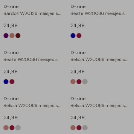
D-zine
D-zine
Blouses lange mouw
Bermuda's
Jackjes
Lange broeken
Lange broeken
Bardot W20128 meisjes sweatshirt Bruin donker
Beate W20086 meisjes sweatshirt Marine
24,99
24,99
Sweatshirts
Lange broek
Jassen
Leggings
Nieuw
Nieuw
Pullover
Bermudas
Rokken
D-zine
D-zine
Beate W20086 meisjes sweatshirt Wijnrood
Belicia W20088 meisjes sweatshirt Ecru melee
Vesten
Lange broeken
Sweatshirts
24,99
24,99
Gilet spencers
Leggings
T-shirts lange mouw
Nieuw
Nieuw
D-zine
D-zine
Jackjes
Rokken
Tops
Belicia W20088 meisjes sweatshirt Wijnrood
Belicia W20088 meisjes sweatshirt Grey melee
Blazers
Vesten
24,99
24,99
Nieuw
Nieuw