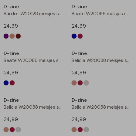
D-zine
D-zine
Blouses lange mouw
Bermuda's
Jackjes
Lange broeken
Lange broeken
Bardot W20128 meisjes sweatshirt Bruin donker
Beate W20086 meisjes sweatshirt Marine
24,99
24,99
Sweatshirts
Lange broek
Jassen
Leggings
Nieuw
Nieuw
Pullover
Bermudas
Rokken
D-zine
D-zine
Beate W20086 meisjes sweatshirt Wijnrood
Belicia W20088 meisjes sweatshirt Ecru melee
Vesten
Lange broeken
Sweatshirts
24,99
24,99
Gilet spencers
Leggings
T-shirts lange mouw
Nieuw
Nieuw
D-zine
D-zine
Jackjes
Rokken
Tops
Belicia W20088 meisjes sweatshirt Wijnrood
Belicia W20088 meisjes sweatshirt Grey melee
Blazers
Vesten
24,99
24,99
Nieuw
Nieuw