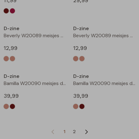
11,99
29,99
D-zine
D-zine
Beverly W20089 meisjes T-shirt korte mouw Ecru
Beverly W20089 meisjes T-shirt korte mouw Ecru melee
12,99
12,99
D-zine
D-zine
Bamilla W20090 meisjes denim jack Kit
Bamilla W20090 meisjes denim jack Bruin
39,99
39,99
1
2