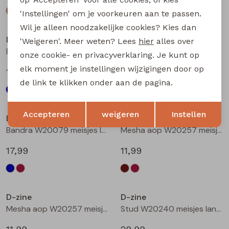
'Instellingen' om je voorkeuren aan te passen.
Wil je alleen noodzakelijke cookies? Kies dan
D-zine
D-zine
'Weigeren'. Meer weten? Lees
hier
alles over
Bailee W20080 meisjes sweatshirt Wijnrood
Bandra W20079 meisjes lange broek Raf
onze cookie- en privacyverklaring. Je kunt op
elk moment je instellingen wijzigingen door op
19,99
17,99
de link te klikken onder aan de pagina.
Opslaan
Terug
Accepteren
weigeren
Instellen
D-zine
D-zine
Bandra W20079 meisjes lange broek Wijnrood
Mesha aop W20257 meisjes t-shirts lange mouw Bruin donker
17,99
11,99
D-zine
D-zine
Mesha aop W20257 meisjes t-shirts lange mouw Wijnrood
Stud W20240 meisjes lange broek Denim grey