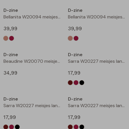
Buitenjack
D-zine
D-zine
Bellanita W20094 meisjes buiten jack Zand
Bellanita W20094 meisjes buiten jack Wijnrood
Bermuda's
39,99
39,99
Piraat broeken
Nieuw
Nieuw
Lange broeken
D-zine
D-zine
Beaudine W20070 meisjes lange broek Bruin donker
Sarra W20227 meisjes lange broek Bruin donker
Rokken
34,99
17,99
Nieuw
Nieuw
D-zine
D-zine
Sarra W20227 meisjes lange broek Wijnrood
Sarra W20227 meisjes lange broek Zwart
17,99
17,99