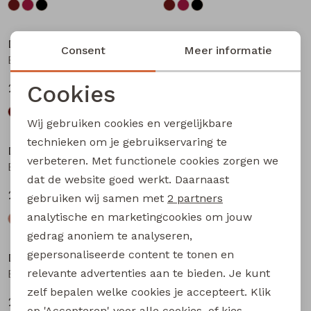
Nieuw
Nieuw
D-zine
D-zine
Consent
Meer informatie
Basia W20117 meisjes rok kort Bruin donker
Basia W20117 meisjes rok kort Bruin
Cookies
24,99
24,99
Noodzakelijke cookies
Wij gebruiken cookies en vergelijkbare
Personalisatie cookies
technieken om je gebruikservaring te
D-zine
D-zine
verbeteren. Met functionele cookies zorgen we
Analytische cookies
Babse W20238 meisjes sweatshirt Kit
Babse W20238 meisjes sweatshirt Rose
dat de website goed werkt. Daarnaast
Marketing cookies
24,99
24,99
gebruiken wij samen met
2 partners
analytische en marketingcookies om jouw
gedrag anoniem te analyseren,
gepersonaliseerde content te tonen en
D-zine
D-zine
relevante advertenties aan te bieden. Je kunt
Babse W20238 meisjes sweatshirt Cyclaam
Bailee W20080 meisjes sweatshirt Raf
zelf bepalen welke cookies je accepteert. Klik
24,99
19,99
op 'Accepteren' voor alle cookies, of kies