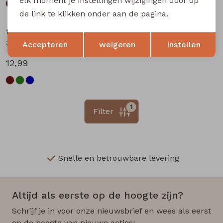
elk moment je instellingen wijzigingen door op
de link te klikken onder aan de pagina.
flinq newborn
Opslaan
Terug
3312201 W20304 baby jongens lange broek Marine
Accepteren
weigeren
Instellen
12,99
1
Filter
Snelle en betrouwbare levering
Altijd als eerste op de hoogte zijn?
Schrijf je in voor onze nieuwsbrief en wees als eerst
op de hoogte van nieuwe acties!