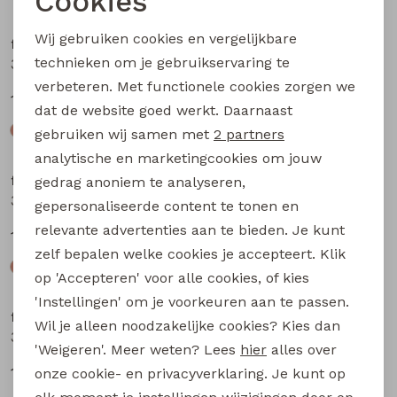
Cookies
Noodzakelijke cookies
Wij gebruiken cookies en vergelijkbare
flinq newborn
flinq newborn
Personalisatie cookies
technieken om je gebruikservaring te
3312402 W20309 baby jongens sweater Marine
3312200 W20303 baby jongens lange broek Taupe
verbeteren. Met functionele cookies zorgen we
Analytische cookies
12,99
12,99
dat de website goed werkt. Daarnaast
Marketing cookies
gebruiken wij samen met
2 partners
analytische en marketingcookies om jouw
flinq newborn
flinq newborn
gedrag anoniem te analyseren,
3312200 W20303 baby jongens lange broek Bruin
3312200 W20303 baby jongens lange broek Groen mos
gepersonaliseerde content te tonen en
relevante advertenties aan te bieden. Je kunt
12,99
12,99
zelf bepalen welke cookies je accepteert. Klik
op 'Accepteren' voor alle cookies, of kies
'Instellingen' om je voorkeuren aan te passen.
flinq newborn
flinq newborn
Wil je alleen noodzakelijke cookies? Kies dan
3312201 W20304 baby jongens lange broek Bruin
3312201 W20304 baby jongens lange broek Groen mos
'Weigeren'. Meer weten? Lees
hier
alles over
12,99
12,99
onze cookie- en privacyverklaring. Je kunt op