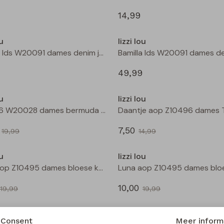
14,99
Nieuw
ou
lizzi lou
Bamilla lds W20091 dames denim jack Kit
49,99
Sale
ou
lizzi lou
601976 W20028 dames bermuda Marine
7,50
19,99
14,99
Sale
ou
lizzi lou
Luna aop Z10495 dames bloese km Zwart
10,00
19,99
19,99
Sale
ou
lizzi lou
Consent
Meer inform