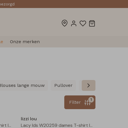
sbezorgd
le
Onze merken
Blouses lange mouw
Pullover
Vesten
Gilet spe
1
Filter
Nieuw
Nieuw
lizzi lou
Lacy lds W20259 dames T-shirt lm Bruin donker
Lacy lds W20259 dames T-shirt lm Wijnrood