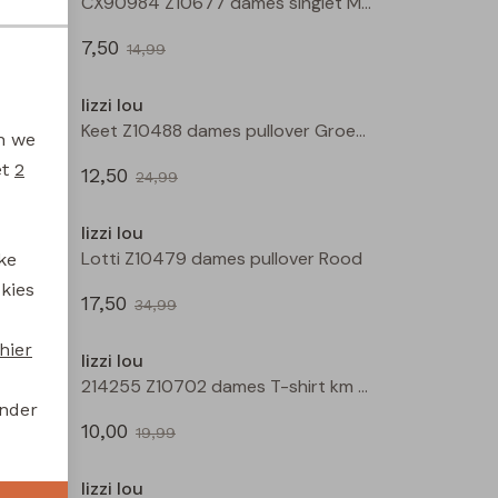
CX90984 Z10677 dames singlet Ecru
CX90984 Z10677 dames singlet Mos
7,50
14,99
Sale
Sale
lizzi lou
Barbara Z10489 dames pullover Rose
Keet Z10488 dames pullover Groen mos
en we
et
2
12,50
24,99
Sale
Sale
lizzi lou
Lotti Z10479 dames pullover Groen mos
Lotti Z10479 dames pullover Rood
ke
 kies
17,50
34,99
Sale
Sale
hier
lizzi lou
214255 Z10702 dames T-shirt km Geel
214255 Z10702 dames T-shirt km Kit
onder
10,00
19,99
Sale
Sale
lizzi lou