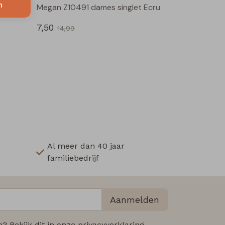
n
LW40606 Z10676 dames rok kort Zwart
Megan Z10491 dames singlet Ecru
7,50
14,99
Al meer dan 40 jaar
familiebedrijf
Aanmelden
 Bekijk dit in onze privacyverklaring.