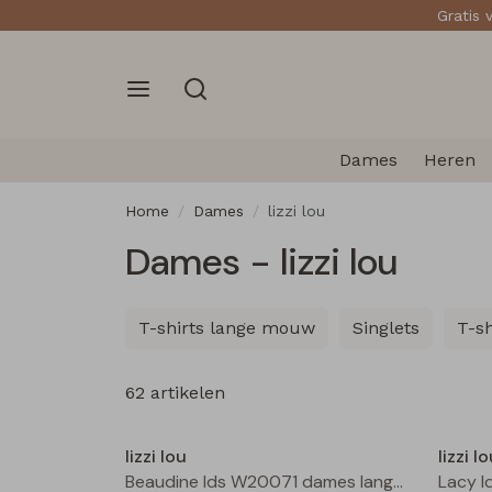
Gratis 
Dames
Heren
Home
Dames
lizzi lou
Dames - lizzi lou
T-shirts lange mouw
Singlets
T-s
62 artikelen
Nieuw
lizzi lou
lizzi l
Beaudine lds W20071 dames lange broek Bruin donker