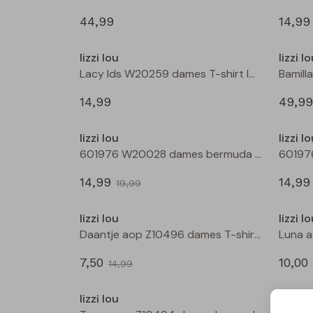
44,99
14,99
Nieuw
lizzi lou
lizzi l
Lacy lds W20259 dames T-shirt lm Zwart
14,99
49,99
Sale
lizzi lou
lizzi l
601976 W20028 dames bermuda Wijnrood
14,99
14,99
19,99
Sale
lizzi lou
lizzi l
Daantje aop Z10496 dames T-shirt km Marine
7,50
10,00
14,99
Sale
lizzi lou
lizzi l