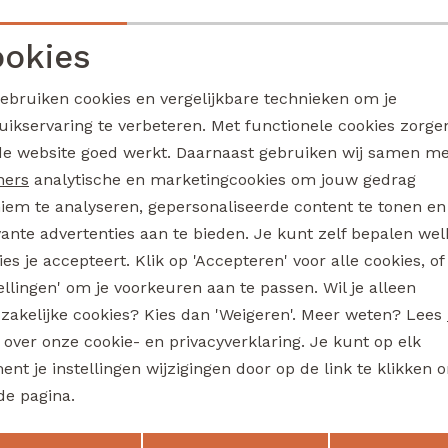
Tessa aop Z10494 dames bermuda Marine
7,50
17,99
14,99
okies
Sale
Noodzakelijke cookies
Personalisatie cookies
ou
lizzi lou
gebruiken cookies en vergelijkbare technieken om je
Barbara Z10489 dames pullover Blauw licht
uikservaring te verbeteren. Met functionele cookies zorg
Analytische cookies
Marketing cookies
de website goed werkt. Daarnaast gebruiken wij samen m
12,50
24,99
24,99
Sale
ners
analytische en marketingcookies om jouw gedrag
iem te analyseren, gepersonaliseerde content te tonen en
ou
lizzi lou
Z10479 dames pullover Kit
vante advertenties aan te bieden. Je kunt zelf bepalen wel
es je accepteert. Klik op 'Accepteren' voor alle cookies, of
17,50
34,99
34,99
Sale
tellingen' om je voorkeuren aan te passen. Wil je alleen
zakelijke cookies? Kies dan 'Weigeren'. Meer weten? Lees
ou
lizzi lou
s over onze cookie- en privacyverklaring. Je kunt op elk
Pippa Z10480 dames gilet/hes Blauw licht
nt je instellingen wijzigingen door op de link te klikken 
10,00
29,99
19,99
de pagina.
Sale
Opslaan
Terug
ou
lizzi lou