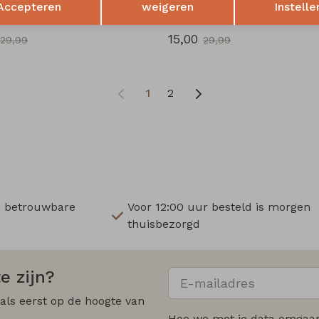
Accepteren
weigeren
Instelle
LW40606 Z10676 dames rok kort Mos
15,00
29,99
29,99
1
2
n betrouwbare
Voor 12:00 uur besteld is morgen
thuisbezorgd
e zijn?
 als eerst op de hoogte van
Hoe we met je data omgaan?