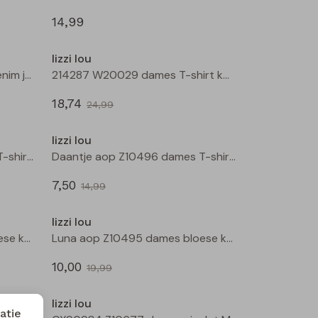
14,99
Nieuw
Sale
lizzi lou
Bamilla lds W20091 dames denim jack Bruin
214287 W20029 dames T-shirt km Wijnrood
18,74
24,99
Sale
Sale
lizzi lou
Daantje aop Z10496 dames T-shirt km Zwart
Daantje aop Z10496 dames T-shirt km Kit
7,50
14,99
Sale
Sale
lizzi lou
Luna aop Z10495 dames bloese km Kit
Luna aop Z10495 dames bloese km Marine
10,00
19,99
Sale
Sale
lizzi lou
atie