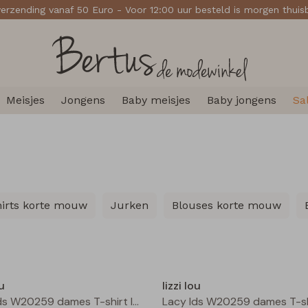
verzending vanaf 50 Euro - Voor 12:00 uur besteld is morgen thui
Meisjes
Jongens
Baby meisjes
Baby jongens
Sa
hirts korte mouw
Jurken
Blouses korte mouw
Nieuw
ou
lizzi lou
Lacy lds W20259 dames T-shirt lm Kit