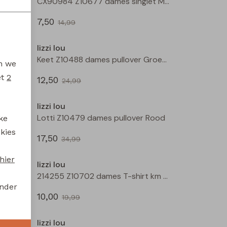
CX90984 Z10677 dames singlet Ecru
CX90984 Z10677 dames singlet Mos
7,50
14,99
Sale
Sale
lizzi lou
Barbara Z10489 dames pullover Rose
Keet Z10488 dames pullover Groen mos
en we
et
2
12,50
24,99
Sale
Sale
lizzi lou
Lotti Z10479 dames pullover Groen mos
Lotti Z10479 dames pullover Rood
ke
 kies
17,50
34,99
Sale
Sale
hier
lizzi lou
214255 Z10702 dames T-shirt km Geel
214255 Z10702 dames T-shirt km Kit
onder
10,00
19,99
Sale
Sale
lizzi lou