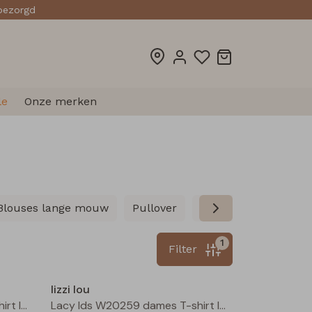
sbezorgd
le
Onze merken
Blouses lange mouw
Pullover
Vesten
Gilet spe
1
Filter
Nieuw
Nieuw
lizzi lou
Lacy lds W20259 dames T-shirt lm Bruin donker
Lacy lds W20259 dames T-shirt lm Wijnrood