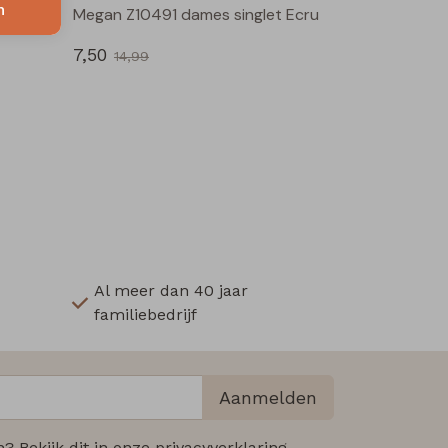
n
LW40606 Z10676 dames rok kort Zwart
Megan Z10491 dames singlet Ecru
7,50
14,99
Al meer dan 40 jaar
familiebedrijf
Aanmelden
 Bekijk dit in onze privacyverklaring.