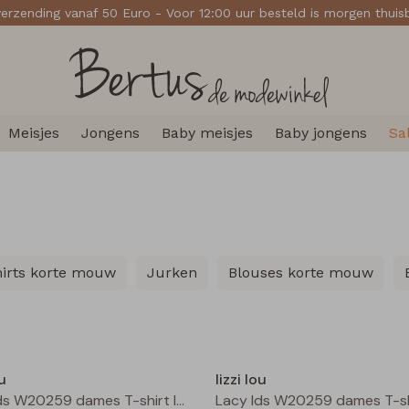
verzending vanaf 50 Euro - Voor 12:00 uur besteld is morgen thui
Meisjes
Jongens
Baby meisjes
Baby jongens
Sa
hirts korte mouw
Jurken
Blouses korte mouw
Nieuw
ou
lizzi lou
Lacy lds W20259 dames T-shirt lm Kit