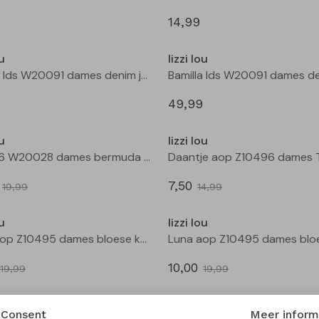
14,99
ou
lizzi lou
Bamilla lds W20091 dames denim jack Kit
49,99
Sale
ou
lizzi lou
601976 W20028 dames bermuda Marine
7,50
19,99
14,99
Sale
ou
lizzi lou
Luna aop Z10495 dames bloese km Zwart
10,00
19,99
19,99
Sale
ou
lizzi lou
Consent
Meer inform