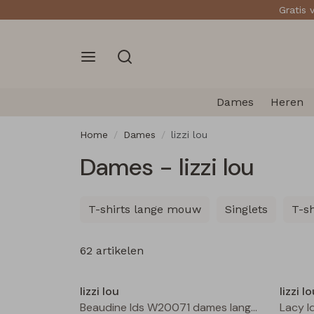
Gratis 
Dames
Heren
Home
Dames
lizzi lou
Dames - lizzi lou
T-shirts lange mouw
Singlets
T-s
62 artikelen
Nieuw
lizzi lou
lizzi l
Beaudine lds W20071 dames lange broek Bruin donker