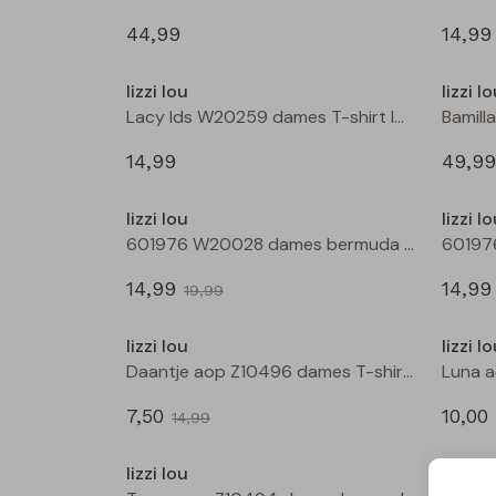
44,99
14,99
Nieuw
lizzi lou
lizzi l
Lacy lds W20259 dames T-shirt lm Zwart
14,99
49,99
Sale
lizzi lou
lizzi l
601976 W20028 dames bermuda Wijnrood
14,99
14,99
19,99
Sale
lizzi lou
lizzi l
Daantje aop Z10496 dames T-shirt km Marine
7,50
10,00
14,99
Sale
lizzi lou
lizzi l