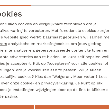
Tessa aop Z10494 dames bermuda Marine
7,50
17,99
14,99
okies
Sale
Noodzakelijke cookies
Personalisatie cookies
ou
lizzi lou
gebruiken cookies en vergelijkbare technieken om je
Barbara Z10489 dames pullover Blauw licht
uikservaring te verbeteren. Met functionele cookies zorg
Analytische cookies
Marketing cookies
de website goed werkt. Daarnaast gebruiken wij samen m
12,50
24,99
24,99
Sale
ners
analytische en marketingcookies om jouw gedrag
iem te analyseren, gepersonaliseerde content te tonen en
ou
lizzi lou
Z10479 dames pullover Kit
vante advertenties aan te bieden. Je kunt zelf bepalen wel
es je accepteert. Klik op 'Accepteren' voor alle cookies, of
17,50
34,99
34,99
Sale
tellingen' om je voorkeuren aan te passen. Wil je alleen
zakelijke cookies? Kies dan 'Weigeren'. Meer weten? Lees
ou
lizzi lou
s over onze cookie- en privacyverklaring. Je kunt op elk
Pippa Z10480 dames gilet/hes Blauw licht
nt je instellingen wijzigingen door op de link te klikken 
10,00
29,99
19,99
de pagina.
Sale
Opslaan
Terug
ou
lizzi lou