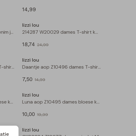
14,99
Sale
lizzi lou
Bamilla lds W20091 dames denim jack Bruin
214287 W20029 dames T-shirt km Wijnrood
18,74
24,99
Sale
Sale
lizzi lou
Daantje aop Z10496 dames T-shirt km Zwart
Daantje aop Z10496 dames T-shirt km Kit
7,50
14,99
Sale
Sale
lizzi lou
Luna aop Z10495 dames bloese km Kit
Luna aop Z10495 dames bloese km Marine
10,00
19,99
Sale
Sale
lizzi lou
atie