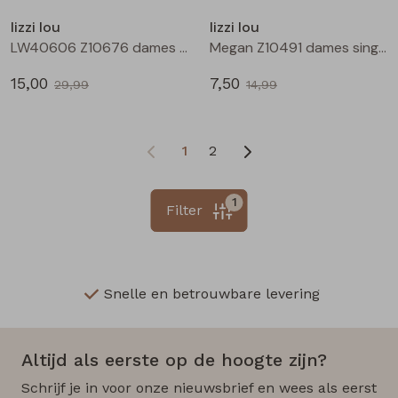
lizzi lou
lizzi lou
LW40606 Z10676 dames rok kort Zwart
Megan Z10491 dames singlet Ecru
15,00
7,50
29,99
14,99
1
2
1
Filter
Snelle en betrouwbare levering
Altijd als eerste op de hoogte zijn?
Schrijf je in voor onze nieuwsbrief en wees als eerst