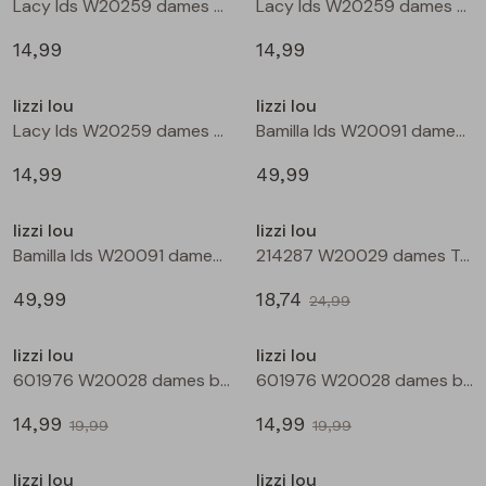
Lacy lds W20259 dames T-shirt lm Bruin donker
Lacy lds W20259 dames T-shirt lm Wijnrood
Blouses lange mouw
Bermuda's
Jackjes
Lange broeken
Lange broeken
14,99
14,99
Nieuw
lizzi lou
lizzi lou
Sweatshirts
Lange broek
Jassen
Leggings
Lacy lds W20259 dames T-shirt lm Zwart
Bamilla lds W20091 dames denim jack Kit
Pullover
Bermudas
Rokken
14,99
49,99
Sale
lizzi lou
lizzi lou
Vesten
Lange broeken
Sweatshirts
Bamilla lds W20091 dames denim jack Bruin
214287 W20029 dames T-shirt km Wijnrood
49,99
18,74
Gilet spencers
Leggings
T-shirts lange mouw
24,99
Sale
Sale
lizzi lou
lizzi lou
Jackjes
Rokken
Tops
601976 W20028 dames bermuda Wijnrood
601976 W20028 dames bermuda Marine
14,99
14,99
Blazers
Vesten
19,99
19,99
Sale
Sale
lizzi lou
lizzi lou