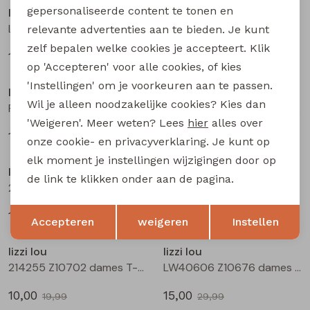
gepersonaliseerde content te tonen en
lizzi lou
lizzi lou
Lotti Z10479 dames pullover Groen mos
Lotti Z10479 dames pullover Rood
relevante advertenties aan te bieden. Je kunt
zelf bepalen welke cookies je accepteert. Klik
17,50
17,50
34,99
34,99
Sale
Sale
op 'Accepteren' voor alle cookies, of kies
'Instellingen' om je voorkeuren aan te passen.
lizzi lou
lizzi lou
Wil je alleen noodzakelijke cookies? Kies dan
Pippa Z10480 dames gilet/hes Ecru
Pippa Z10480 dames gilet/hes Blauw licht
'Weigeren'. Meer weten? Lees
hier
alles over
15,00
15,00
29,99
29,99
onze cookie- en privacyverklaring. Je kunt op
Sale
Sale
elk moment je instellingen wijzigingen door op
lizzi lou
lizzi lou
de link te klikken onder aan de pagina.
214255 Z10702 dames T-shirt km Geel
214255 Z10702 dames T-shirt km Kit
Opslaan
Terug
10,00
10,00
19,99
19,99
Accepteren
weigeren
Instellen
Sale
Sale
lizzi lou
lizzi lou
214255 Z10702 dames T-shirt km Groen mos
LW40606 Z10676 dames rok kort Mos
10,00
15,00
19,99
29,99
Sale
Sale