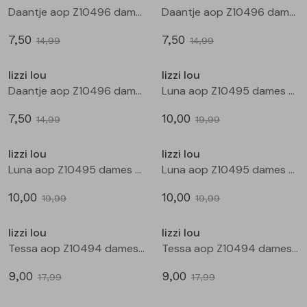
Buitenjack
Daantje aop Z10496 dames T-shirt km Zwart
Daantje aop Z10496 dames T-shirt km Kit
7,50
7,50
Bermuda's
14,99
14,99
Sale
Sale
lizzi lou
lizzi lou
Piraat broeken
Daantje aop Z10496 dames T-shirt km Marine
Luna aop Z10495 dames bloese km Zwart
7,50
10,00
Lange broeken
14,99
19,99
Sale
Sale
lizzi lou
lizzi lou
Rokken
Luna aop Z10495 dames bloese km Kit
Luna aop Z10495 dames bloese km Marine
10,00
10,00
19,99
19,99
Sale
Sale
lizzi lou
lizzi lou
Tessa aop Z10494 dames bermuda Zwart
Tessa aop Z10494 dames bermuda Marine
9,00
9,00
17,99
17,99
Sale
Sale