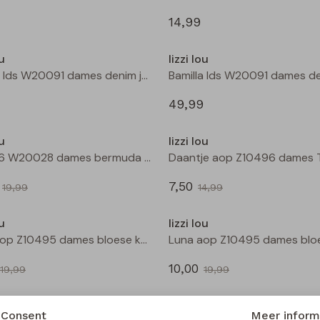
14,99
ou
lizzi lou
Bamilla lds W20091 dames denim jack Kit
49,99
Sale
ou
lizzi lou
601976 W20028 dames bermuda Marine
7,50
19,99
14,99
Sale
ou
lizzi lou
Luna aop Z10495 dames bloese km Zwart
10,00
19,99
19,99
Sale
ou
lizzi lou
Consent
Meer inform