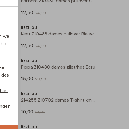
CX90984 Z10677 dames singlet Ecru
Barbara Z10489 dames pullover Geel
12,50
24,99
Sale
Sale
lizzi lou
Keet Z10488 dames pullover Groen mos
Keet Z10488 dames pullover Blauw licht
en we
et
2
12,50
24,99
Sale
Sale
lizzi lou
r Rood
Pippa Z10480 dames gilet/hes Ecru
ke
 kies
15,00
29,99
Sale
Sale
hier
lizzi lou
214255 Z10702 dames T-shirt km Kit
214255 Z10702 dames T-shirt km Groen mos
onder
10,00
19,99
Sale
Sale
lizzi lou