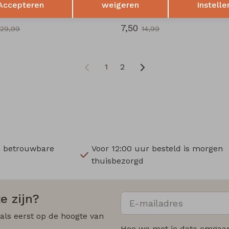
Accepteren
weigeren
Instelle
LW40606 Z10676 dames rok kort Zwart
7,50
29,99
14,99
1
2
n betrouwbare
Voor 12:00 uur besteld is morgen
thuisbezorgd
e zijn?
 als eerst op de hoogte van
Hoe we met je data omgaan?