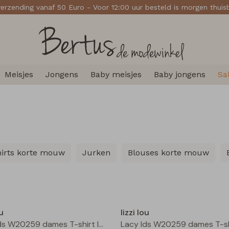
verzending vanaf 50 Euro - Voor 12:00 uur besteld is morgen thui
Meisjes
Jongens
Baby meisjes
Baby jongens
Sa
hirts korte mouw
Jurken
Blouses korte mouw
Nieuw
ou
lizzi lou
Lacy lds W20259 dames T-shirt lm Kit