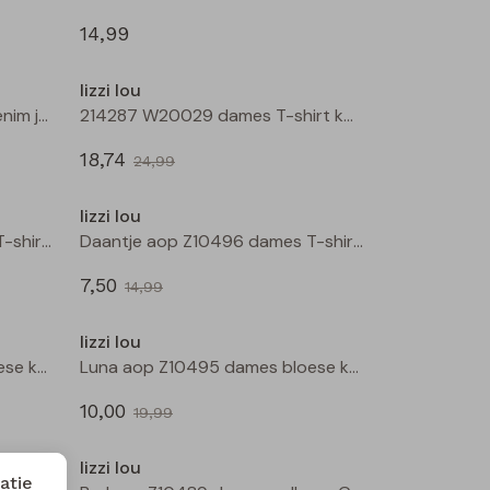
14,99
Sale
lizzi lou
Bamilla lds W20091 dames denim jack Bruin
214287 W20029 dames T-shirt km Wijnrood
18,74
24,99
Sale
Sale
lizzi lou
Daantje aop Z10496 dames T-shirt km Zwart
Daantje aop Z10496 dames T-shirt km Kit
7,50
14,99
Sale
Sale
lizzi lou
Luna aop Z10495 dames bloese km Kit
Luna aop Z10495 dames bloese km Marine
10,00
19,99
Sale
Sale
lizzi lou
atie