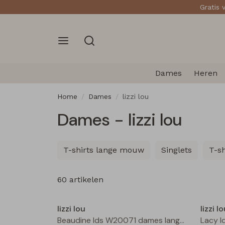
Gratis 
Dames
Heren
Home
Dames
lizzi lou
Dames - lizzi lou
T-shirts lange mouw
Singlets
T-s
60 artikelen
Nieuw
lizzi lou
lizzi l
Beaudine lds W20071 dames lange broek Bruin donker