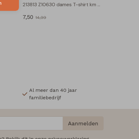
n
213813 Z10630 dames T-shirt km Rood
213813 Z10630 dames T-shirt km Oranje
7,50
14,99
Al meer dan 40 jaar
familiebedrijf
Aanmelden
 Bekijk dit in onze privacyverklaring.