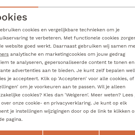
Tessa aop Z10494 dames bermuda Marine
7,50
17,99
14,99
okies
Sale
Noodzakelijke cookies
Personalisatie cookies
ou
lizzi lou
gebruiken cookies en vergelijkbare technieken om je
Barbara Z10489 dames pullover Rose
uikservaring te verbeteren. Met functionele cookies zorg
Analytische cookies
Marketing cookies
de website goed werkt. Daarnaast gebruiken wij samen m
12,50
24,99
24,99
Sale
ners
analytische en marketingcookies om jouw gedrag
iem te analyseren, gepersonaliseerde content te tonen en
ou
lizzi lou
Lotti Z10479 dames pullover Groen mos
Lotti Z10479 dames pullove
vante advertenties aan te bieden. Je kunt zelf bepalen wel
es je accepteert. Klik op 'Accepteren' voor alle cookies, of
17,50
34,99
34,99
Sale
tellingen' om je voorkeuren aan te passen. Wil je alleen
zakelijke cookies? Kies dan 'Weigeren'. Meer weten? Lees
ou
lizzi lou
s over onze cookie- en privacyverklaring. Je kunt op elk
214255 Z10702 dames T-shirt km Geel
nt je instellingen wijzigingen door op de link te klikken 
10,00
19,99
19,99
de pagina.
Sale
Opslaan
Terug
ou
lizzi lou