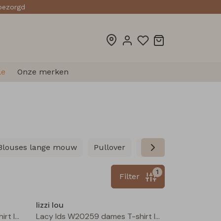
sbezorgd
le
Onze merken
Blouses lange mouw
Pullover
Vesten
Gilet spe
1
Filter
Nieuw
Nieuw
lizzi lou
Lacy lds W20259 dames T-shirt lm Bruin donker
Lacy lds W20259 dames T-shirt lm Wijnrood