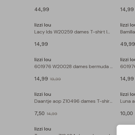
44,99
14,99
Nieuw
lizzi lou
lizzi l
Lacy lds W20259 dames T-shirt lm Zwart
14,99
49,99
Sale
lizzi lou
lizzi l
601976 W20028 dames bermuda Wijnrood
14,99
14,99
19,99
Sale
lizzi lou
lizzi l
Daantje aop Z10496 dames T-shirt km Marine
7,50
10,00
14,99
Sale
lizzi lou
lizzi l