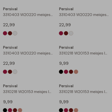
Buitenjack
Persival
Persival
3310403 W20220 meisjes sweatshirt Wijnrood
3310403 W20220 meisjes sweatshirt Bruin donker
Bermuda's
22,99
22,99
Piraat broeken
Nieuw
Nieuw
Lange broeken
Persival
Persival
3310403 W20220 meisjes sweatshirt Cream
3310218 W20153 meisjes legging Zwart
Rokken
22,99
9,99
Nieuw
Nieuw
Persival
Persival
3310218 W20153 meisjes legging Wijnrood
3310218 W20153 meisjes legging Bruin donker
9,99
9,99