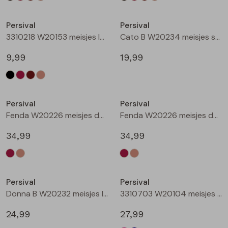
Nieuw
Nieuw
Persival
Persival
3310218 W20153 meisjes legging Taupe
Cato B W20234 meisjes sweatshirt Wijnrood
9,99
19,99
Nieuw
Nieuw
Persival
Persival
Fenda W20226 meisjes denim jack Wijnrood
Fenda W20226 meisjes denim jack Zand
34,99
34,99
Nieuw
Nieuw
Persival
Persival
Donna B W20232 meisjes lange broek Wijnrood
3310703 W20104 meisjes Jurk Cerise
24,99
27,99