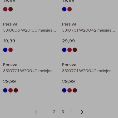
19,99
19,99
Nieuw
Persival
Persival
3310805 W20100 meisjes rok kort Bordeaux
3310701 W20042 meisjes Jurk Marine
19,99
29,99
Persival
Persival
3310701 W20042 meisjes Jurk Bordeaux
3310701 W20042 meisjes Jurk Bruin donker
29,99
29,99
1
2
3
4