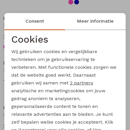
Nieuw
Nieuw
Persival
Persival
Consent
Meer informatie
3310703 W20104 meisjes Jurk Petrol
3310300 W20103 meisjes pullover Bruin donker
Cookies
27,99
19,99
Noodzakelijke cookies
Wij gebruiken cookies en vergelijkbare
Nieuw
Nieuw
Personalisatie cookies
technieken om je gebruikservaring te
Persival
Persival
verbeteren. Met functionele cookies zorgen we
Analytische cookies
3310807 W20102 meisjes rok kort Bordeaux
3310404 W20049 meisjes sweatshirt Paars fel
dat de website goed werkt. Daarnaast
Marketing cookies
17,99
22,99
gebruiken wij samen met
2 partners
analytische en marketingcookies om jouw
Nieuw
Nieuw
gedrag anoniem te analyseren,
gepersonaliseerde content te tonen en
Persival
Persival
relevante advertenties aan te bieden. Je kunt
3310404 W20049 meisjes sweatshirt Taupe
3310404 W20049 meisjes sweatshirt Rose fel
zelf bepalen welke cookies je accepteert. Klik
22,99
22,99
op 'Accepteren' voor alle cookies, of kies