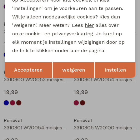
'Instellingen' om je voorkeuren aan te passen.
Nieuw
Nieuw
Wil je alleen noodzakelijke cookies? Kies dan
Persival
Persival
'Weigeren'. Meer weten? Lees
hier
alles over
3310800 W20053 meisjes rok kort Marine
3310800 W20053 meisjes rok kort Bordeaux
onze cookie- en privacyverklaring. Je kunt op
elk moment je instellingen wijzigingen door op
19,99
19,99
de link te klikken onder aan de pagina.
Nieuw
Nieuw
Opslaan
Terug
Accepteren
weigeren
Instellen
Persival
Persival
3310800 W20053 meisjes rok kort Bruin donker
3310801 W20054 meisjes rok kort Bordeaux
19,99
19,99
Nieuw
Nieuw
Persival
Persival
3310801 W20054 meisjes rok kort Bruin donker
3310805 W20100 meisjes rok kort Marine