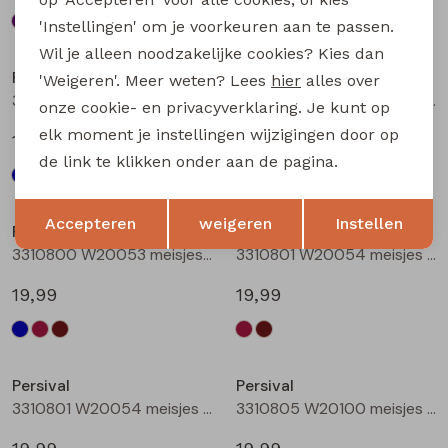
'Instellingen' om je voorkeuren aan te passen.
Wil je alleen noodzakelijke cookies? Kies dan
Persival
Persival
'Weigeren'. Meer weten? Lees
hier
alles over
3310800 W20053 meisjes rok kort Marine
3310800 W20053 meisjes rok kort Bordeaux
onze cookie- en privacyverklaring. Je kunt op
elk moment je instellingen wijzigingen door op
19,99
19,99
de link te klikken onder aan de pagina.
Opslaan
Terug
Accepteren
weigeren
Instellen
Persival
Persival
3310800 W20053 meisjes rok kort Bruin donker
3310801 W20054 meisjes rok kort Bordeaux
19,99
19,99
Persival
Persival
3310801 W20054 meisjes rok kort Bruin donker
3310805 W20100 meisjes rok kort Marine