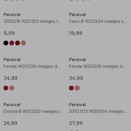
Nieuw
Nieuw
Persival
Persival
3310218 W20153 meisjes legging Taupe
Cato B W20234 meisjes sweatshirt Wijnrood
9,99
19,99
Nieuw
Nieuw
Persival
Persival
Fenda W20226 meisjes denim jack Wijnrood
Fenda W20226 meisjes denim jack Zand
34,99
34,99
Nieuw
Nieuw
Persival
Persival
Donna B W20232 meisjes lange broek Wijnrood
3310703 W20104 meisjes Jurk Cerise
24,99
27,99