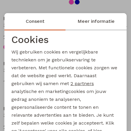
Nieuw
Nieuw
Persival
Persival
Consent
Meer informatie
3310703 W20104 meisjes Jurk Petrol
3310300 W20103 meisjes pullover Bruin donker
Cookies
27,99
19,99
Noodzakelijke cookies
Wij gebruiken cookies en vergelijkbare
Nieuw
Personalisatie cookies
technieken om je gebruikservaring te
Persival
Persival
verbeteren. Met functionele cookies zorgen we
Analytische cookies
3310807 W20102 meisjes rok kort Bordeaux
3310404 W20049 meisjes sweatshirt Paars fel
dat de website goed werkt. Daarnaast
Marketing cookies
17,99
22,99
gebruiken wij samen met
2 partners
analytische en marketingcookies om jouw
gedrag anoniem te analyseren,
gepersonaliseerde content te tonen en
Persival
Persival
relevante advertenties aan te bieden. Je kunt
3310404 W20049 meisjes sweatshirt Taupe
3310404 W20049 meisjes sweatshirt Rose fel
zelf bepalen welke cookies je accepteert. Klik
22,99
22,99
op 'Accepteren' voor alle cookies, of kies