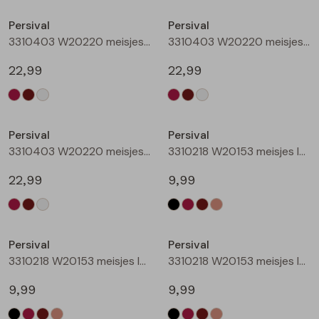
Buitenjack
Persival
Persival
3310403 W20220 meisjes sweatshirt Wijnrood
3310403 W20220 meisjes sweatshirt Bruin donker
Bermuda's
22,99
22,99
Piraat broeken
Nieuw
Nieuw
Lange broeken
Persival
Persival
3310403 W20220 meisjes sweatshirt Cream
3310218 W20153 meisjes legging Zwart
Rokken
22,99
9,99
Nieuw
Nieuw
Persival
Persival
3310218 W20153 meisjes legging Wijnrood
3310218 W20153 meisjes legging Bruin donker
9,99
9,99